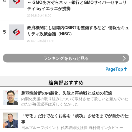
～ GMOあおぞらネット銀行とGMOサイバーセキュリ
ティ byイエラエが提携
2026.8.6(木) 8:00
政府機関にも組織内CSIRTを整備するなど--情報セキュ
リティ政策会議（NISC）
2012.1.25(水) 17:41
ランキングをもっと見る
PageTop
編集部おすすめ
脆弱性診断の内製化、失敗と再挑戦と成功の記録
内製化支援の取り組みについて取材させて欲しいと頼んでいた
のだが毎回返事は芳しくなかった
「守る」だけでなくお客を「成功」させるまでが自分の仕
事
日本プルーフポイント 代表取締役社長 野村健インタビュー