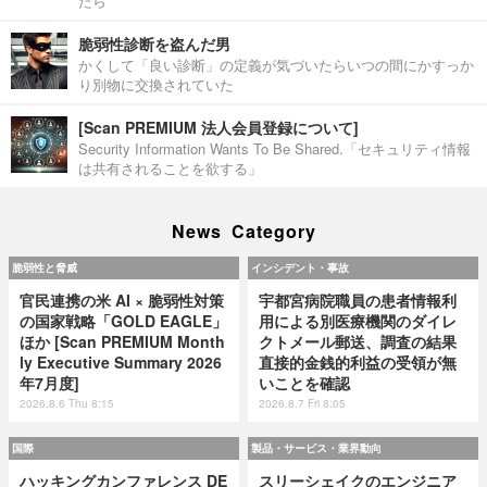
たら
脆弱性診断を盗んだ男
かくして「良い診断」の定義が気づいたらいつの間にかすっか
り別物に交換されていた
[Scan PREMIUM 法人会員登録について]
Security Information Wants To Be Shared.「セキュリティ情報
は共有されることを欲する」
News Category
脆弱性と脅威
インシデント・事故
官民連携の米 AI × 脆弱性対策
宇都宮病院職員の患者情報利
の国家戦略「GOLD EAGLE」
用による別医療機関のダイレ
ほか [Scan PREMIUM Month
クトメール郵送、調査の結果
ly Executive Summary 2026
直接的金銭的利益の受領が無
年7月度]
いことを確認
2026.8.6 Thu 8:15
2026.8.7 Fri 8:05
国際
製品・サービス・業界動向
ハッキングカンファレンス DE
スリーシェイクのエンジニア