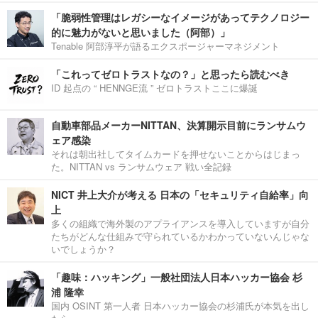
「脆弱性管理はレガシーなイメージがあってテクノロジー
的に魅力がないと思いました（阿部）」
Tenable 阿部淳平が語るエクスポージャーマネジメント
「これってゼロトラストなの？」と思ったら読むべき
ID 起点の “ HENNGE流 ” ゼロトラストここに爆誕
自動車部品メーカーNITTAN、決算開示目前にランサムウ
ェア感染
それは朝出社してタイムカードを押せないことからはじまっ
た。NITTAN vs ランサムウェア 戦い全記録
NICT 井上大介が考える 日本の「セキュリティ自給率」向
上
多くの組織で海外製のアプライアンスを導入していますが自分
たちがどんな仕組みで守られているかわかっていないんじゃな
いでしょうか？
「趣味：ハッキング」一般社団法人日本ハッカー協会 杉
浦 隆幸
国内 OSINT 第一人者 日本ハッカー協会の杉浦氏が本気を出し