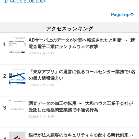
CODE BLUE 2024
PageTop
アクセスランキング
ADサーバ上のデータが外部へ転送されたと判断 ～ 精
電舎電子工業にランサムウェア攻撃
2026.8.7(金) 8:05
「東京アプリ」の運営に係るコールセンター業務で1名
の個人情報漏えい
2026.8.7(金) 8:05
調査データの加工や転用 ～ 大和ハウス工業子会社が
受託した地盤調査業務で不適切行為
2026.8.5(水) 8:05
銀行が法人顧客のセキュリティを心配する時代到来 ～