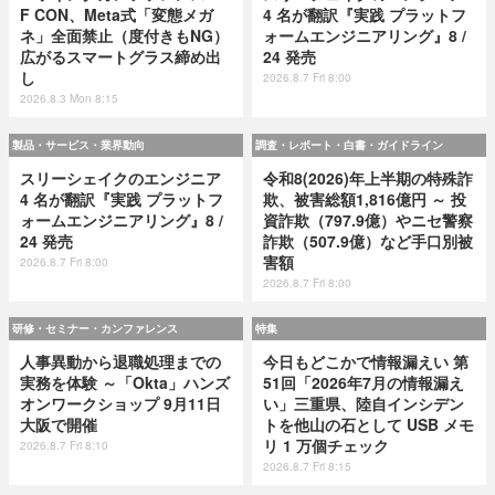
F CON、Meta式「変態メガ
4 名が翻訳『実践 プラットフ
ネ」全面禁止（度付きもNG）
ォームエンジニアリング』8 /
広がるスマートグラス締め出
24 発売
し
2026.8.7 Fri 8:00
2026.8.3 Mon 8:15
製品・サービス・業界動向
調査・レポート・白書・ガイドライン
スリーシェイクのエンジニア
令和8(2026)年上半期の特殊詐
4 名が翻訳『実践 プラットフ
欺、被害総額1,816億円 ～ 投
ォームエンジニアリング』8 /
資詐欺（797.9億）やニセ警察
24 発売
詐欺（507.9億）など手口別被
害額
2026.8.7 Fri 8:00
2026.8.7 Fri 8:00
研修・セミナー・カンファレンス
特集
人事異動から退職処理までの
今日もどこかで情報漏えい 第
実務を体験 ～「Okta」ハンズ
51回「2026年7月の情報漏え
オンワークショップ 9月11日
い」三重県、陸自インシデン
大阪で開催
トを他山の石として USB メモ
リ 1 万個チェック
2026.8.7 Fri 8:10
2026.8.7 Fri 8:15