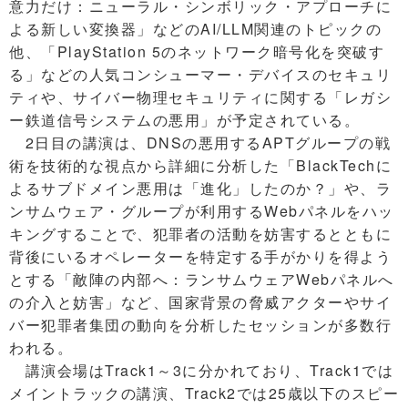
意力だけ：ニューラル・シンボリック・アプローチに
よる新しい変換器」などのAI/LLM関連のトピックの
他、「PlayStation 5のネットワーク暗号化を突破す
る」などの人気コンシューマー・デバイスのセキュリ
ティや、サイバー物理セキュリティに関する「レガシ
ー鉄道信号システムの悪用」が予定されている。
2日目の講演は、DNSの悪用するAPTグループの戦
術を技術的な視点から詳細に分析した「BlackTechに
よるサブドメイン悪用は「進化」したのか？」や、ラ
ンサムウェア・グループが利用するWebパネルをハッ
キングすることで、犯罪者の活動を妨害するとともに
背後にいるオペレーターを特定する手がかりを得よう
とする「敵陣の内部へ：ランサムウェアWebパネルへ
の介入と妨害」など、国家背景の脅威アクターやサイ
バー犯罪者集団の動向を分析したセッションが多数行
われる。
講演会場はTrack1～3に分かれており、Track1では
メイントラックの講演、Track2では25歳以下のスピー