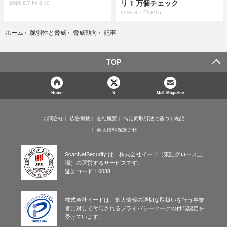
リ 1 万個チェック
2026.8.7 Fri 8:10
2026.8.7 Fri 8:15
記事
ホーム
›
脆弱性と脅威
›
脅威動向
›
TOP
Home
X
Mail Magazine
お問合せ
広告掲載
会社概要
特定商取引法に基づく表記
個人情報保護方針
ScanNetSecurity は、株式会社イード（東証グロース上
場）の運営するサービスです。
証券コード：6038
株式会社イードは、個人情報の適切な取扱いを行う事業
者に対して付与されるプライバシーマークの付与認定を
受けています。