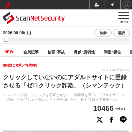
MENU
2026.08.08(土)
検索
購読
NEW!
会員記事
被害･事故
脅威･脆弱性
調査･報告
脆弱性と脅威
脅威動向
2016.1.28 Thu 8:00
クリックしていないのにアダルトサイトに登録
させる「ゼロクリック詐欺」（シマンテック）
シマンテックは、クリックを必要とせずに、訪問者を勝手にアダルトサイトに
「登録」させてしまうWebサイトが登場したと、同社ブログで発表した。
10456
views