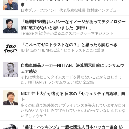
事
日本プルーフポイント 代表取締役社長 野村健インタビュー
「脆弱性管理はレガシーなイメージがあってテクノロジー
的に魅力がないと思いました（阿部）」
Tenable 阿部淳平が語るエクスポージャーマネジメント
「これってゼロトラストなの？」と思ったら読むべき
ID 起点の “ HENNGE流 ” ゼロトラストここに爆誕
自動車部品メーカーNITTAN、決算開示目前にランサムウ
ェア感染
それは朝出社してタイムカードを押せないことからはじまっ
た。NITTAN vs ランサムウェア 戦い全記録
NICT 井上大介が考える 日本の「セキュリティ自給率」向
上
多くの組織で海外製のアプライアンスを導入していますが自分
たちがどんな仕組みで守られているかわかっていないんじゃな
いでしょうか？
「趣味：ハッキング」一般社団法人日本ハッカー協会 杉