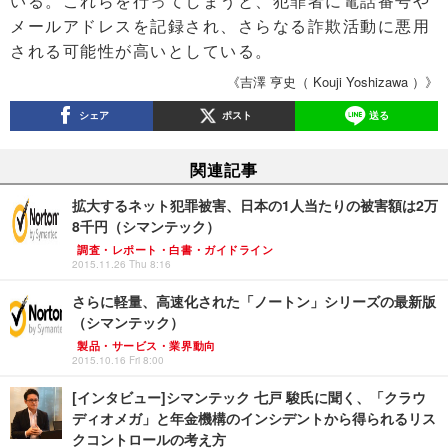
いる。これらを行ってしまうと、犯罪者に電話番号や
メールアドレスを記録され、さらなる詐欺活動に悪用
される可能性が高いとしている。
《吉澤 亨史（ Kouji Yoshizawa ）》
シェア
ポスト
送る
関連記事
拡大するネット犯罪被害、日本の1人当たりの被害額は2万
8千円（シマンテック）
調査・レポート・白書・ガイドライン
2015.11.26 Thu 8:16
さらに軽量、高速化された「ノートン」シリーズの最新版
（シマンテック）
製品・サービス・業界動向
2015.10.16 Fri 8:00
[インタビュー]シマンテック 七戸 駿氏に聞く、「クラウ
ディオメガ」と年金機構のインシデントから得られるリス
クコントロールの考え方