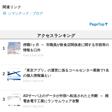
関連リンク
シマンテック：ブログ
PageTop
アクセスランキング
停職1ヶ月 ～ 市職員が飲食店関係者に関する市税等の
情報を口外
2026.8.6(木) 8:05
「東京アプリ」の運営に係るコールセンター業務で1名
の個人情報漏えい
2026.8.7(金) 8:05
ADサーバ上のデータが外部へ転送されたと判断 ～ 精
電舎電子工業にランサムウェア攻撃
2026.8.7(金) 8:05