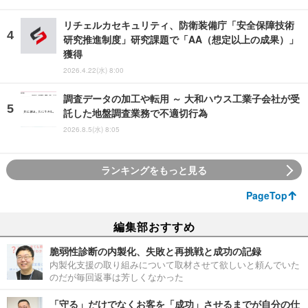
リチェルカセキュリティ、防衛装備庁「安全保障技術
研究推進制度」研究課題で「AA（想定以上の成果）」
獲得
2026.4.22(水) 8:00
調査データの加工や転用 ～ 大和ハウス工業子会社が受
託した地盤調査業務で不適切行為
2026.8.5(水) 8:05
ランキングをもっと見る
PageTop
編集部おすすめ
脆弱性診断の内製化、失敗と再挑戦と成功の記録
内製化支援の取り組みについて取材させて欲しいと頼んでいた
のだが毎回返事は芳しくなかった
「守る」だけでなくお客を「成功」させるまでが自分の仕