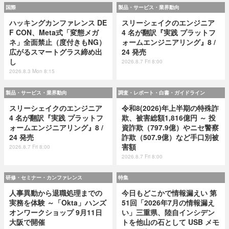
国際
製品・サービス・業界動向
ハッキングカンファレンス DE
スリーシェイクのエンジニア
F CON、Meta式「変態メガ
4 名が翻訳『実践 プラットフ
ネ」全面禁止（度付きもNG）
ォームエンジニアリング』8 /
広がるスマートグラス締め出
24 発売
し
2026.8.7 Fri 8:00
2026.8.3 Mon 8:15
製品・サービス・業界動向
調査・レポート・白書・ガイドライン
スリーシェイクのエンジニア
令和8(2026)年上半期の特殊詐
4 名が翻訳『実践 プラットフ
欺、被害総額1,816億円 ～ 投
ォームエンジニアリング』8 /
資詐欺（797.9億）やニセ警察
24 発売
詐欺（507.9億）など手口別被
害額
2026.8.7 Fri 8:00
2026.8.7 Fri 8:00
研修・セミナー・カンファレンス
特集
人事異動から退職処理までの
今日もどこかで情報漏えい 第
実務を体験 ～「Okta」ハンズ
51回「2026年7月の情報漏え
オンワークショップ 9月11日
い」三重県、陸自インシデン
大阪で開催
トを他山の石として USB メモ