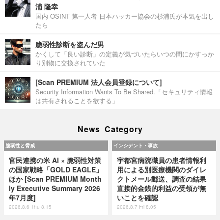
浦 隆幸
国内 OSINT 第一人者 日本ハッカー協会の杉浦氏が本気を出し
たら
脆弱性診断を盗んだ男
かくして「良い診断」の定義が気づいたらいつの間にかすっか
り別物に交換されていた
[Scan PREMIUM 法人会員登録について]
Security Information Wants To Be Shared.「セキュリティ情報
は共有されることを欲する」
News Category
脆弱性と脅威
インシデント・事故
官民連携の米 AI × 脆弱性対策
宇都宮病院職員の患者情報利
の国家戦略「GOLD EAGLE」
用による別医療機関のダイレ
ほか [Scan PREMIUM Month
クトメール郵送、調査の結果
ly Executive Summary 2026
直接的金銭的利益の受領が無
年7月度]
いことを確認
2026.8.6 Thu 8:15
2026.8.7 Fri 8:05