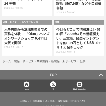
24 発売
詐欺（507.9億）など手口別被
害額
2026.8.7 Fri 8:00
2026.8.7 Fri 8:00
研修・セミナー・カンファレンス
特集
人事異動から退職処理までの
今日もどこかで情報漏えい 第
実務を体験 ～「Okta」ハンズ
51回「2026年7月の情報漏え
オンワークショップ 9月11日
い」三重県、陸自インシデン
大阪で開催
トを他山の石として USB メモ
リ 1 万個チェック
2026.8.7 Fri 8:10
2026.8.7 Fri 8:15
記事
ホーム
›
製品・サービス・業界動向
›
新製品・新サービス
›
TOP
Home
X
Mail Magazine
お問合せ
広告掲載
会社概要
特定商取引法に基づく表記