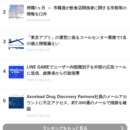
停職1ヶ月 ～ 市職員が飲食店関係者に関する市税等の
情報を口外
2026.8.6(木) 8:05
「東京アプリ」の運営に係るコールセンター業務で1名
の個人情報漏えい
2026.8.7(金) 8:05
LINE GAMEでユーザー内部識別子を外部の広告ツール
に送信、総務省から行政指導
2026.8.7(金) 8:05
Axcelead Drug Discovery Partners社員のメールアカ
ウントに不正アクセス、約7,000通のメールで痕跡を確
認
2026.8.7(金) 8:05
ランキングをもっと見る