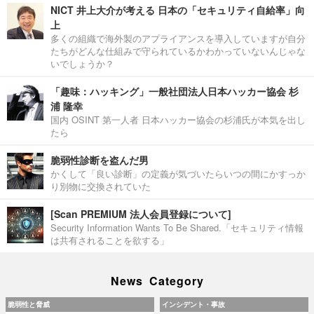
NICT 井上大介が考える 日本の「セキュリティ自給率」向
上
多くの組織で海外製のアプライアンスを導入していますが自分
たちがどんな仕組みで守られているかわかっていないんじゃな
いでしょうか？
「趣味：ハッキング」一般社団法人日本ハッカー協会 杉
浦 隆幸
国内 OSINT 第一人者 日本ハッカー協会の杉浦氏が本気を出し
たら
脆弱性診断を盗んだ男
かくして「良い診断」の定義が気づいたらいつの間にかすっか
り別物に交換されていた
[Scan PREMIUM 法人会員登録について]
Security Information Wants To Be Shared.「セキュリティ情報
は共有されることを欲する」
News Category
脆弱性と脅威
インシデント・事故