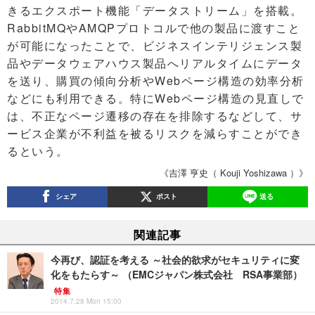
きるエクスポート機能「データストリーム」を搭載。
RabbitMQやAMQPプロトコルで他の製品に渡すこと
が可能になったことで、ビジネスインテリジェンス製
品やデータウェアハウス製品へリアルタイムにデータ
を送り、購買の傾向分析やWebページ構造の効率分析
などにも利用できる。特にWebページ構造の見直しで
は、不正なページ遷移の存在を排除するなどして、サ
ービス企業が不利益を被るリスクを減らすことができ
るという。
《吉澤 亨史（ Kouji Yoshizawa ）》
シェア
ポスト
送る
関連記事
今再び、認証を考える ～社会的欲求がセキュリティに変
化をもたらす～ （EMCジャパン株式会社 RSA事業部）
特集
2014.7.28 Mon 15:00