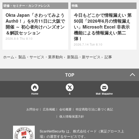
研修・セミナー・カンファレンス
特集
Okta Japan「さわってみよう
今日もどこかで情報漏えい 第
Auth0！」を9月11日に大阪で
50回「2026年6月の情報漏え
開催 ～ 初心者向けハンズオン
い」Microsoft Excel 非表示
＆解説セッション
機能による情報漏えい第二
弾！
2026.8.6 Thu 8:10
2026.7.14 Tue 8:10
記事
ホーム
›
製品・サービス・業界動向
›
新製品・新サービス
›
TOP
Home
X
Mail Magazine
お問合せ
広告掲載
会社概要
特定商取引法に基づく表記
個人情報保護方針
ScanNetSecurity は、株式会社イード（東証グロース上
場）の運営するサービスです。