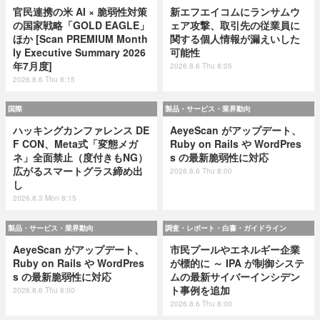
官民連携の米 AI × 脆弱性対策
新エフエイコムにランサムウ
の国家戦略「GOLD EAGLE」
ェア攻撃、取引先の従業員に
ほか [Scan PREMIUM Month
関する個人情報が漏えいした
ly Executive Summary 2026
可能性
年7月度]
2026.8.6 Thu 8:05
2026.8.6 Thu 8:15
国際
製品・サービス・業界動向
ハッキングカンファレンス DE
AeyeScan がアップデート、
F CON、Meta式「変態メガ
Ruby on Rails や WordPres
ネ」全面禁止（度付きもNG）
s の最新脆弱性に対応
広がるスマートグラス締め出
2026.8.6 Thu 8:00
し
2026.8.3 Mon 8:15
製品・サービス・業界動向
調査・レポート・白書・ガイドライン
AeyeScan がアップデート、
市民プールやエネルギー企業
Ruby on Rails や WordPres
が標的に ～ IPA が制御システ
s の最新脆弱性に対応
ムの最新サイバーインシデン
ト事例を追加
2026.8.6 Thu 8:00
2026.8.6 Thu 8:00