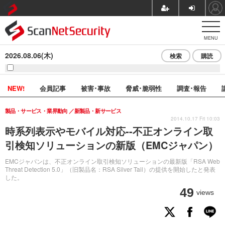
MENU
2026.08.06(木)
検索
購読
NEW!
会員記事
被害･事故
脅威･脆弱性
調査･報告
製品・サービス・業界動向
新製品・新サービス
2014.10.17 Fri 10:03
時系列表示やモバイル対応--不正オンライン取
引検知ソリューションの新版（EMCジャパン）
EMCジャパンは、不正オンライン取引検知ソリューションの最新版「RSA Web
Threat Detection 5.0」（旧製品名：RSA Silver Tail）の提供を開始したと発表
した。
49
views