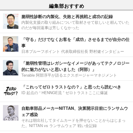
編集部おすすめ
脆弱性診断の内製化、失敗と再挑戦と成功の記録
内製化支援の取り組みについて取材させて欲しいと頼んでいた
のだが毎回返事は芳しくなかった
「守る」だけでなくお客を「成功」させるまでが自分の仕
事
日本プルーフポイント 代表取締役社長 野村健インタビュー
「脆弱性管理はレガシーなイメージがあってテクノロジー
的に魅力がないと思いました（阿部）」
Tenable 阿部淳平が語るエクスポージャーマネジメント
「これってゼロトラストなの？」と思ったら読むべき
ID 起点の “ HENNGE流 ” ゼロトラストここに爆誕
自動車部品メーカーNITTAN、決算開示目前にランサムウ
ェア感染
それは朝出社してタイムカードを押せないことからはじまっ
た。NITTAN vs ランサムウェア 戦い全記録