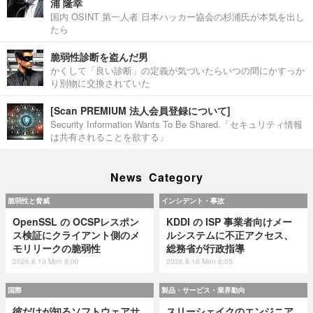
浦 隆幸
国内 OSINT 第一人者 日本ハッカー協会の杉浦氏が本気を出し
たら
脆弱性診断を盗んだ男
かくして「良い診断」の定義が気づいたらいつの間にかすっか
り別物に交換されていた
[Scan PREMIUM 法人会員登録について]
Security Information Wants To Be Shared.「セキュリティ情報
は共有されることを欲する」
News Category
脆弱性と脅威
インシデント・事故
OpenSSL の OCSPレスポン
KDDI の ISP 事業者向けメー
ス検証にクライアント側のメ
ルシステムに不正アクセス、
モリリークの脆弱性
総務省が行政指導
2026.8.10 Mon 8:00
2026.8.10 Mon 8:05
国際
製品・サービス・業界動向
彼だけが知るソフトウェアサ
スリーシェイクのエンジニア