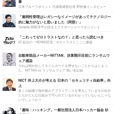
事
日本プルーフポイント 代表取締役社長 野村健インタビュー
「脆弱性管理はレガシーなイメージがあってテクノロジー
的に魅力がないと思いました（阿部）」
Tenable 阿部淳平が語るエクスポージャーマネジメント
「これってゼロトラストなの？」と思ったら読むべき
ID 起点の “ HENNGE流 ” ゼロトラストここに爆誕
自動車部品メーカーNITTAN、決算開示目前にランサムウ
ェア感染
それは朝出社してタイムカードを押せないことからはじまっ
た。NITTAN vs ランサムウェア 戦い全記録
NICT 井上大介が考える 日本の「セキュリティ自給率」向
上
多くの組織で海外製のアプライアンスを導入していますが自分
たちがどんな仕組みで守られているかわかっていないんじゃな
いでしょうか？
「趣味：ハッキング」一般社団法人日本ハッカー協会 杉