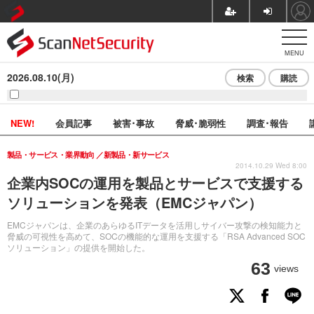
MENU
2026.08.10(月)
検索
購読
NEW!
会員記事
被害･事故
脅威･脆弱性
調査･報告
製品・サービス・業界動向
新製品・新サービス
2014.10.29 Wed 8:00
企業内SOCの運用を製品とサービスで支援する
ソリューションを発表（EMCジャパン）
EMCジャパンは、企業のあらゆるITデータを活用しサイバー攻撃の検知能力と
脅威の可視性を高めて、SOCの機能的な運用を支援する「RSA Advanced SOC
ソリューション」の提供を開始した。
63
views