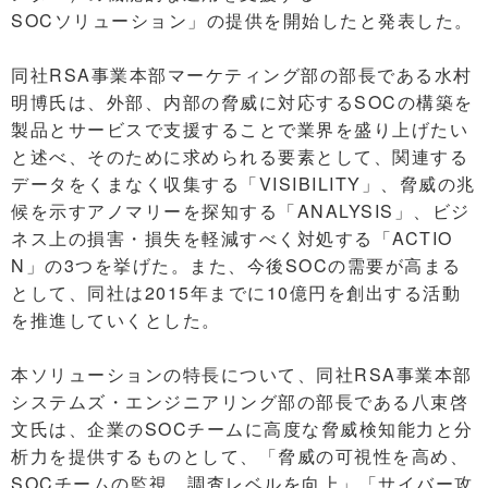
SOCソリューション」の提供を開始したと発表した。
同社RSA事業本部マーケティング部の部長である水村
明博氏は、外部、内部の脅威に対応するSOCの構築を
製品とサービスで支援することで業界を盛り上げたい
と述べ、そのために求められる要素として、関連する
データをくまなく収集する「VISIBILITY」、脅威の兆
候を示すアノマリーを探知する「ANALYSIS」、ビジ
ネス上の損害・損失を軽減すべく対処する「ACTIO
N」の3つを挙げた。また、今後SOCの需要が高まる
として、同社は2015年までに10億円を創出する活動
を推進していくとした。
本ソリューションの特長について、同社RSA事業本部
システムズ・エンジニアリング部の部長である八束啓
文氏は、企業のSOCチームに高度な脅威検知能力と分
析力を提供するものとして、「脅威の可視性を高め、
SOCチームの監視、調査レベルを向上」「サイバー攻