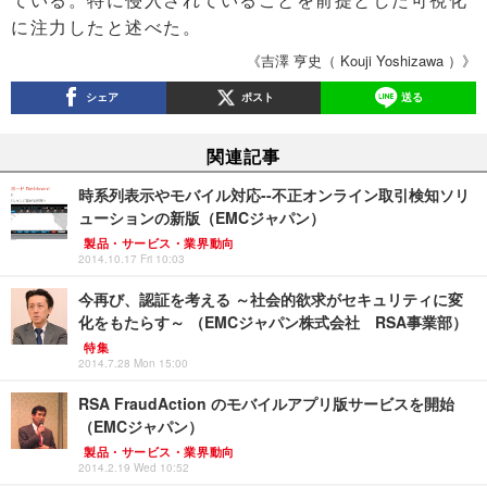
に注力したと述べた。
《吉澤 亨史（ Kouji Yoshizawa ）》
シェア
ポスト
送る
関連記事
時系列表示やモバイル対応--不正オンライン取引検知ソリ
ューションの新版（EMCジャパン）
製品・サービス・業界動向
2014.10.17 Fri 10:03
今再び、認証を考える ～社会的欲求がセキュリティに変
化をもたらす～ （EMCジャパン株式会社 RSA事業部）
特集
2014.7.28 Mon 15:00
RSA FraudAction のモバイルアプリ版サービスを開始
（EMCジャパン）
製品・サービス・業界動向
2014.2.19 Wed 10:52