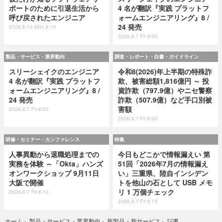
ポートのために引退生活から
4 名が翻訳『実践 プラットフ
呼び戻されたエンジニア
ォームエンジニアリング』8 /
24 発売
2026.8.10 Mon 8:10
2026.8.7 Fri 8:00
製品・サービス・業界動向
調査・レポート・白書・ガイドライン
スリーシェイクのエンジニア
令和8(2026)年上半期の特殊詐
4 名が翻訳『実践 プラットフ
欺、被害総額1,816億円 ～ 投
ォームエンジニアリング』8 /
資詐欺（797.9億）やニセ警察
24 発売
詐欺（507.9億）など手口別被
害額
2026.8.7 Fri 8:00
2026.8.7 Fri 8:00
研修・セミナー・カンファレンス
特集
人事異動から退職処理までの
今日もどこかで情報漏えい 第
実務を体験 ～「Okta」ハンズ
51回「2026年7月の情報漏え
オンワークショップ 9月11日
い」三重県、陸自インシデン
大阪で開催
トを他山の石として USB メモ
リ 1 万個チェック
2026.8.7 Fri 8:10
2026.8.7 Fri 8:15
記事
ホーム
›
製品・サービス・業界動向
›
新製品・新サービス
›