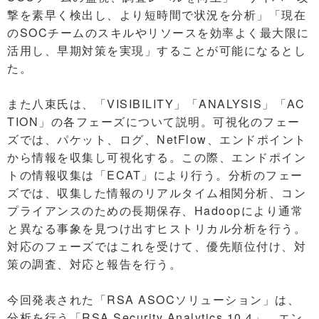
撃を素早く検出し、より短時間で状況を分析」「現在
のSOCチームのスキルやリソースを効率よく最大限に
活用し、早期対策を実現」することが可能になるとし
た。
また八束氏は、「VISIBILITY」「ANALYSIS」「AC
TION」の各フェーズについて説明。可視化のフェー
ズでは、パケット、ログ、NetFlow、エンドポイント
から情報を収集し可視化する。この際、エンドポイン
トの情報収集は「ECAT」により行う。分析のフェー
ズでは、収集した情報のリアルタイム相関分析、コン
プライアンスのための長期保存、Hadoopにより通常
と異なる事象を見つけ出すヒストリカル分析を行う。
対応のフェーズではこれを受けて、優先順位付け、対
策の調査、対応と報告を行う。
今回発表された「RSA ASOCソリューション」は、
分析を行う「RSA Security Analytics 10.4」、エン