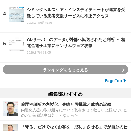
シミックヘルスケア・インスティテュートが運営を受
託している患者支援サービスに不正アクセス
2026.8.10(月) 8:05
ADサーバ上のデータが外部へ転送されたと判断 ～ 精
電舎電子工業にランサムウェア攻撃
2026.8.7(金) 8:05
ランキングをもっと見る
PageTop
編集部おすすめ
脆弱性診断の内製化、失敗と再挑戦と成功の記録
内製化支援の取り組みについて取材させて欲しいと頼んでいた
のだが毎回返事は芳しくなかった
「守る」だけでなくお客を「成功」させるまでが自分の仕