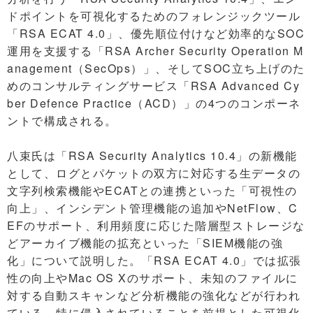
ドポイントを可視化するためのフォレンジックツール
「RSA ECAT 4.0」、優先順位付けなど効率的なSOC
運用を支援する「RSA Archer Security Operation M
anagement（SecOps）」、そしてSOC立ち上げのた
めのコンサルティングサービス「RSA Advanced Cy
ber Defence Practice（ACD）」の4つのコンポーネ
ントで構成される。
八束氏は「RSA Security Analytics 10.4」の新機能
として、ログとパケットの双方に対応する生データの
文字列検索機能やECATとの連携といった「可視性の
向上」、インシデント管理機能の追加やNetFlow、C
EFのサポート、利用頻度に応じた階層型ストレージな
どアーカイブ機能の拡充といった「SIEM機能の強
化」について説明した。「RSA ECAT 4.0」では拡張
性の向上やMac OS Xのサポート、未知のファイルに
対する自動スキャンなど分析機能の強化などが行われ
ている。特に侵入されていることを前提とした可視化