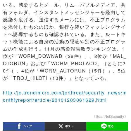
いる。感染するとメール、リムーバブルメディア、共
有フォルダ、インスタントメッセンジャーを経由して
感染を広げる。送信するメールには、不正プログラム
を添付したもののほか、銀行を装いフィッシングサイ
トへ誘導するものも確認されている。また、ルートキ
ット機能による自身の活動の隠蔽や別の不正プログラ
ムの作成も行う。11月の感染報告数ランキングは、1
位が「WORM_DOWNAD（29件）」、2位が「MAL_
OTORUN」および「WORM_PROLACO」（ともに2
0件）、4位が「WORM_AUTORUN（15件）」、5位
が「TROJ_HILOTI（13件）」となっている。
http://jp.trendmicro.com/jp/threat/security_news/m
onthlyreport/article/20101203061629.html
《ScanNetSecurity》
シェア
ポスト
送る