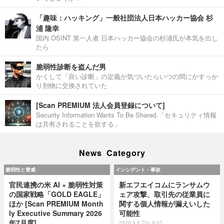
「趣味：ハッキング」一般社団法人日本ハッカー協会 杉
浦 隆幸
国内 OSINT 第一人者 日本ハッカー協会の杉浦氏が本気を出し
たら
脆弱性診断を盗んだ男
かくして「良い診断」の定義が気づいたらいつの間にかすっか
り別物に交換されていた
[Scan PREMIUM 法人会員登録について]
Security Information Wants To Be Shared.「セキュリティ情報
は共有されることを欲する」
News Category
脆弱性と脅威
インシデント・事故
官民連携の米 AI × 脆弱性対策
新エフエイコムにランサムウ
の国家戦略「GOLD EAGLE」
ェア攻撃、取引先の従業員に
ほか [Scan PREMIUM Month
関する個人情報が漏えいした
ly Executive Summary 2026
可能性
年7月度]
2026.8.6 Thu 8:05