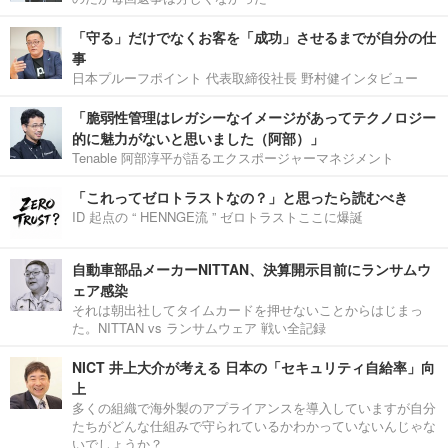
「守る」だけでなくお客を「成功」させるまでが自分の仕
事
日本プルーフポイント 代表取締役社長 野村健インタビュー
「脆弱性管理はレガシーなイメージがあってテクノロジー
的に魅力がないと思いました（阿部）」
Tenable 阿部淳平が語るエクスポージャーマネジメント
「これってゼロトラストなの？」と思ったら読むべき
ID 起点の “ HENNGE流 ” ゼロトラストここに爆誕
自動車部品メーカーNITTAN、決算開示目前にランサムウ
ェア感染
それは朝出社してタイムカードを押せないことからはじまっ
た。NITTAN vs ランサムウェア 戦い全記録
NICT 井上大介が考える 日本の「セキュリティ自給率」向
上
多くの組織で海外製のアプライアンスを導入していますが自分
たちがどんな仕組みで守られているかわかっていないんじゃな
いでしょうか？