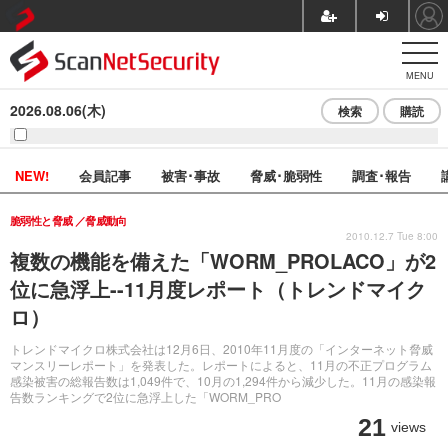
MENU
2026.08.06(木)
検索
購読
NEW!
会員記事
被害･事故
脅威･脆弱性
調査･報告
脆弱性と脅威
脅威動向
2010.12.7 Tue 8:00
複数の機能を備えた「WORM_PROLACO」が2
位に急浮上--11月度レポート（トレンドマイク
ロ）
トレンドマイクロ株式会社は12月6日、2010年11月度の「インターネット脅威
マンスリーレポート」を発表した。レポートによると、11月の不正プログラム
感染被害の総報告数は1,049件で、10月の1,294件から減少した。11月の感染報
告数ランキングで2位に急浮上した「WORM_PRO
21
views