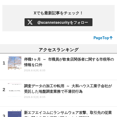
Xでも最新記事をチェック！
@scannetsecurityをフォロー
PageTop
アクセスランキング
停職1ヶ月 ～ 市職員が飲食店関係者に関する市税等の
情報を口外
2026.8.6(木) 8:05
調査データの加工や転用 ～ 大和ハウス工業子会社が
受託した地盤調査業務で不適切行為
2026.8.5(水) 8:05
新エフエイコムにランサムウェア攻撃、取引先の従業