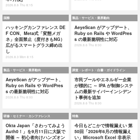
2026.8.6 Thu 8:15
国際
製品・サービス・業界動向
ハッキングカンファレンス DE
AeyeScan がアップデート、
F CON、Meta式「変態メガ
Ruby on Rails や WordPres
ネ」全面禁止（度付きもNG）
s の最新脆弱性に対応
広がるスマートグラス締め出
2026.8.6 Thu 8:00
し
2026.8.3 Mon 8:15
製品・サービス・業界動向
調査・レポート・白書・ガイドライン
AeyeScan がアップデート、
市民プールやエネルギー企業
Ruby on Rails や WordPres
が標的に ～ IPA が制御システ
s の最新脆弱性に対応
ムの最新サイバーインシデン
ト事例を追加
2026.8.6 Thu 8:00
2026.8.6 Thu 8:00
研修・セミナー・カンファレンス
特集
Okta Japan「さわってみよう
今日もどこかで情報漏えい 第
Auth0！」を9月11日に大阪で
50回「2026年6月の情報漏え
開催 ～ 初心者向けハンズオン
い」Microsoft Excel 非表示