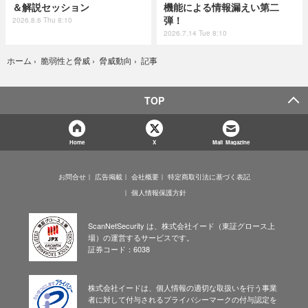
＆解説セッション
機能による情報漏えい第二
弾！
2026.8.6 Thu 8:10
2026.7.14 Tue 8:10
記事
ホーム
›
脆弱性と脅威
›
脅威動向
›
TOP
Home
X
Mail Magazine
お問合せ
広告掲載
会社概要
特定商取引法に基づく表記
個人情報保護方針
ScanNetSecurity は、株式会社イード（東証グロース上
場）の運営するサービスです。
証券コード：6038
株式会社イードは、個人情報の適切な取扱いを行う事業
者に対して付与されるプライバシーマークの付与認定を