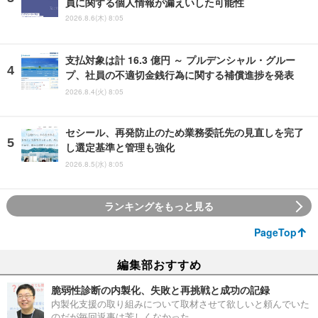
員に関する個人情報が漏えいした可能性
2026.8.6(木) 8:05
支払対象は計 16.3 億円 ～ プルデンシャル・グルー
プ、社員の不適切金銭行為に関する補償進捗を発表
2026.8.4(火) 8:05
セシール、再発防止のため業務委託先の見直しを完了
し選定基準と管理も強化
2026.8.5(水) 8:05
ランキングをもっと見る
PageTop
編集部おすすめ
脆弱性診断の内製化、失敗と再挑戦と成功の記録
内製化支援の取り組みについて取材させて欲しいと頼んでいた
のだが毎回返事は芳しくなかった