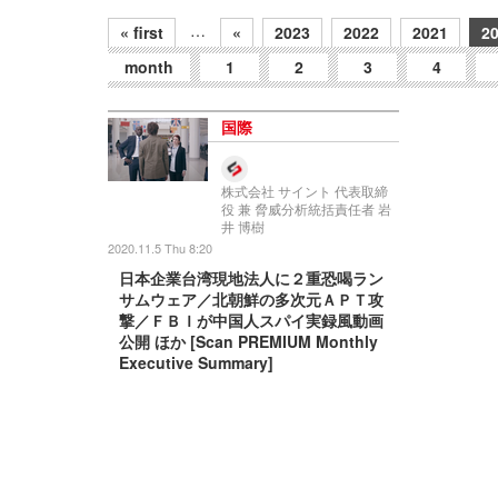
…
« first
«
2023
2022
2021
2
month
1
2
3
4
国際
株式会社 サイント 代表取締
役 兼 脅威分析統括責任者 岩
井 博樹
2020.11.5 Thu 8:20
日本企業台湾現地法人に２重恐喝ラン
サムウェア／北朝鮮の多次元ＡＰＴ攻
撃／ＦＢＩが中国人スパイ実録風動画
公開 ほか [Scan PREMIUM Monthly
Executive Summary]