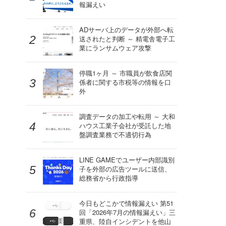
報漏えい
ADサーバ上のデータが外部へ転
送されたと判断 ～ 精電舎電子工
業にランサムウェア攻撃
停職1ヶ月 ～ 市職員が飲食店関
係者に関する市税等の情報を口
外
調査データの加工や転用 ～ 大和
ハウス工業子会社が受託した地
盤調査業務で不適切行為
LINE GAMEでユーザー内部識別
子を外部の広告ツールに送信、
総務省から行政指導
今日もどこかで情報漏えい 第51
回「2026年7月の情報漏えい」三
重県、陸自インシデントを他山