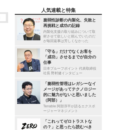
人気連載と特集
2
脆弱性診断の内製化、失敗と
再挑戦と成功の記録
内製化支援の取り組みについて取
材させて欲しいと頼んでいたのだ
が毎回返事は芳しくなかった
「守る」だけでなくお客を
「成功」させるまでが自分の
仕事
日本プルーフポイント 代表取締役
社長 野村健インタビュー
「脆弱性管理はレガシーなイ
メージがあってテクノロジー
的に魅力がないと思いました
（阿部）」
Tenable 阿部淳平が語るエクスポ
ージャーマネジメント
「これってゼロトラストな
の？」と思ったら読むべき