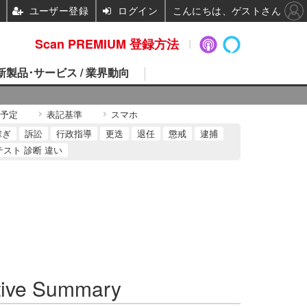
ユーザー登録
ログイン
こんにちは、ゲストさん
Scan PREMIUM 登録方法
 新製品･サービス / 業界動向
予定
表記基準
スマホ
稼ぎ
訴訟
行政指導
更迭
退任
懲戒
逮捕
テスト 診断 違い
ive Summary