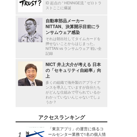
ID 起点の “ HENNGE流 ” ゼロトラ
ストここに爆誕
自動車部品メーカー
NITTAN、決算開示目前にラ
ンサムウェア感染
それは朝出社してタイムカードを
押せないことからはじまった。
NITTAN vs ランサムウェア 戦い全
記録
NICT 井上大介が考える 日本
の「セキュリティ自給率」向
上
多くの組織で海外製のアプライア
ンスを導入していますが自分たち
がどんな仕組みで守られているか
わかっていないんじゃないでしょ
うか？
アクセスランキング
「東京アプリ」の運営に係るコ
ールセンター業務で1名の個人情