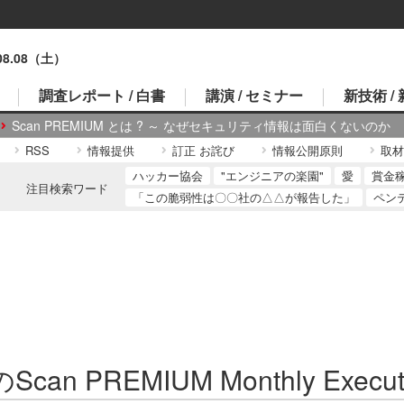
.08.08（土）
調査レポート / 白書
講演 / セミナー
新技術 /
Scan PREMIUM とは ? ～ なぜセキュリティ情報は面白くないのか
RSS
情報提供
訂正 お詫び
情報公開原則
取材
ハッカー協会
"エンジニアの楽園"
愛
賞金
注目検索ワード
「この脆弱性は〇〇社の△△が報告した」
ペン
can PREMIUM Monthly Execut