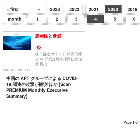
…
« first
«
2023
2022
2021
2020
2019
month
1
2
3
4
5
6
脆弱性と脅威
株式会社 サイント 代表取締
役 兼 脅威分析統括責任者 岩
井 博樹
2020.4.7 Tue 8:10
中国の APT グループによる COVID-
19 関連の攻撃が観測 ほか [Scan
PREMIUM Monthly Executive
Summary]
Page 1 of 