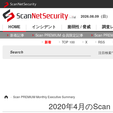
ScanNetSecurity
2026.08.09（日）
HOME
インシデント
脆弱性 / 脅威
調査レ
新着記事
Scan PREMIUM 会員限定記事
Scan P
新着
TOP 100
X
RSS
注目検索
ム
›
Scan PREMIUM Monthly Executive Summary
2020年4月のScan P