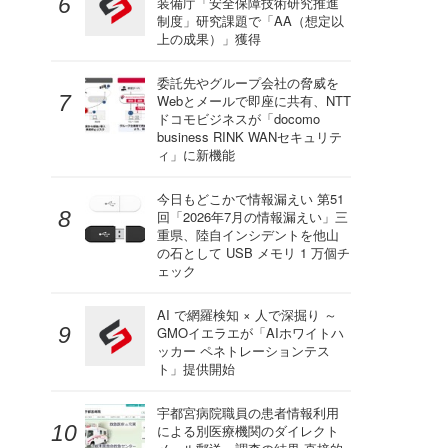
装備庁「安全保障技術研究推進
制度」研究課題で「AA（想定以
上の成果）」獲得
委託先やグループ会社の脅威を
Webとメールで即座に共有、NTT
ドコモビジネスが「docomo
business RINK WANセキュリテ
ィ」に新機能
今日もどこかで情報漏えい 第51
回「2026年7月の情報漏えい」三
重県、陸自インシデントを他山
の石として USB メモリ 1 万個チ
ェック
AI で網羅検知 × 人で深掘り ～
GMOイエラエが「AIホワイトハ
ッカー ペネトレーションテス
ト」提供開始
宇都宮病院職員の患者情報利用
による別医療機関のダイレクト