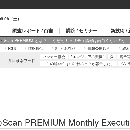
.08.08（土）
調査レポート / 白書
講演 / セミナー
新技術 /
Scan PREMIUM とは ? ～ なぜセキュリティ情報は面白くないのか
RSS
情報提供
訂正 お詫び
情報公開原則
取材
ハッカー協会
"エンジニアの楽園"
愛
賞金
注目検索ワード
「この脆弱性は〇〇社の△△が報告した」
ペン
can PREMIUM Monthly Executi