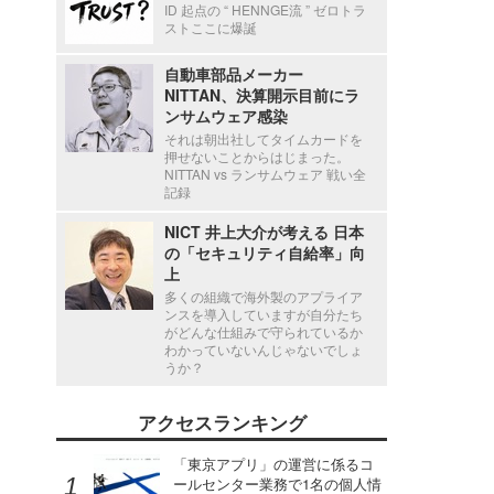
ID 起点の “ HENNGE流 ” ゼロトラ
ストここに爆誕
自動車部品メーカー
NITTAN、決算開示目前にラ
ンサムウェア感染
それは朝出社してタイムカードを
押せないことからはじまった。
NITTAN vs ランサムウェア 戦い全
記録
NICT 井上大介が考える 日本
の「セキュリティ自給率」向
上
多くの組織で海外製のアプライア
ンスを導入していますが自分たち
がどんな仕組みで守られているか
わかっていないんじゃないでしょ
うか？
アクセスランキング
「東京アプリ」の運営に係るコ
ールセンター業務で1名の個人情