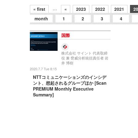
…
« first
«
2023
2022
2021
2
month
1
2
3
4
国際
株式会社 サイント 代表取締
役 兼 脅威分析統括責任者 岩
井 博樹
2020.7.7 Tue 8:15
NTTコミュニケーションズのインシデ
ント、想起されるグループほか [Scan
PREMIUM Monthly Executive
Summary]