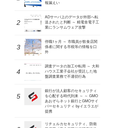
報漏えい
ADサーバ上のデータが外部へ転
送されたと判断 ～ 精電舎電子工
業にランサムウェア攻撃
停職1ヶ月 ～ 市職員が飲食店関
係者に関する市税等の情報を口
外
調査データの加工や転用 ～ 大和
ハウス工業子会社が受託した地
盤調査業務で不適切行為
銀行が法人顧客のセキュリティ
を心配する時代到来 ～ ～ GMO
あおぞらネット銀行とGMOサイ
バーセキュリティ byイエラエが
提携
リチェルカセキュリティ、防衛