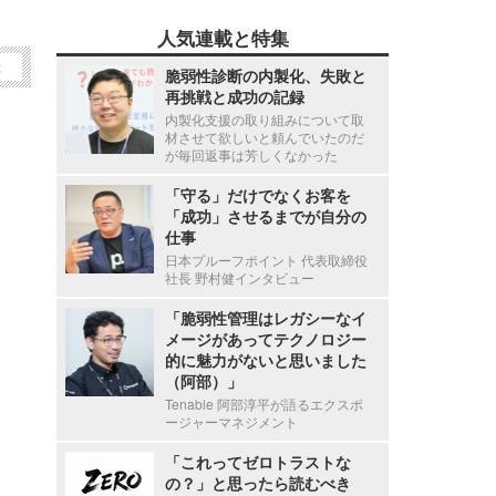
人気連載と特集
2
脆弱性診断の内製化、失敗と
再挑戦と成功の記録
内製化支援の取り組みについて取
材させて欲しいと頼んでいたのだ
が毎回返事は芳しくなかった
「守る」だけでなくお客を
「成功」させるまでが自分の
仕事
日本プルーフポイント 代表取締役
社長 野村健インタビュー
「脆弱性管理はレガシーなイ
メージがあってテクノロジー
的に魅力がないと思いました
（阿部）」
Tenable 阿部淳平が語るエクスポ
ージャーマネジメント
「これってゼロトラストな
の？」と思ったら読むべき