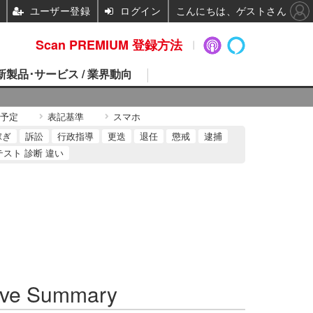
ユーザー登録
ログイン
こんにちは、ゲストさん
Scan PREMIUM 登録方法
 新製品･サービス / 業界動向
予定
表記基準
スマホ
稼ぎ
訴訟
行政指導
更迭
退任
懲戒
逮捕
テスト 診断 違い
ve Summary