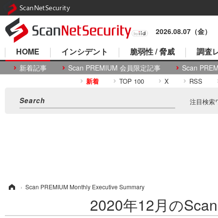
ScanNetSecurity
2026.08.07（金）
HOME
インシデント
脆弱性 / 脅威
調査レ
新着記事
Scan PREMIUM 会員限定記事
Scan P
新着
TOP 100
X
RSS
注目検索
ム
›
Scan PREMIUM Monthly Executive Summary
2020年12月のScan P