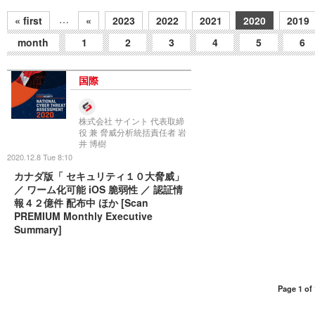
…
« first
«
2023
2022
2021
2020
2019
month
1
2
3
4
5
6
国際
株式会社 サイント 代表取締
役 兼 脅威分析統括責任者 岩
井 博樹
2020.12.8 Tue 8:10
カナダ版「 セキュリティ１０大脅威」
／ ワーム化可能 iOS 脆弱性 ／ 認証情
報４２億件 配布中 ほか [Scan
PREMIUM Monthly Executive
Summary]
Page 1 of 