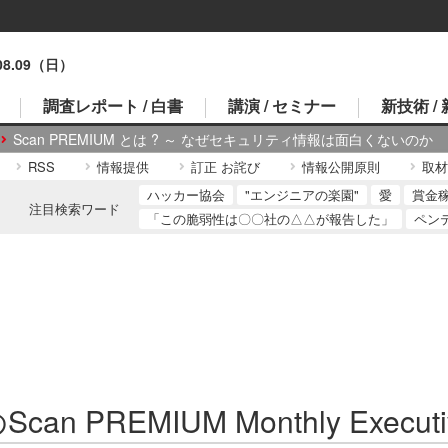
.08.09（日）
調査レポート / 白書
講演 / セミナー
新技術 /
Scan PREMIUM とは ? ～ なぜセキュリティ情報は面白くないのか
RSS
情報提供
訂正 お詫び
情報公開原則
取材
ハッカー協会
"エンジニアの楽園"
愛
賞金
注目検索ワード
「この脆弱性は〇〇社の△△が報告した」
ペン
can PREMIUM Monthly Executi