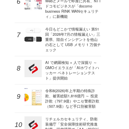
Webとメールで即座に共有、NTT
ドコモビジネスが「docomo
business RINK WANセキュリテ
ィ」に新機能
今日もどこかで情報漏えい 第51
回「2026年7月の情報漏えい」三
重県、陸自インシデントを他山
の石として USB メモリ 1 万個チ
ェック
AI で網羅検知 × 人で深掘り ～
GMOイエラエが「AIホワイトハ
ッカー ペネトレーションテス
ト」提供開始
令和8(2026)年上半期の特殊詐
欺、被害総額1,816億円 ～ 投資
詐欺（797.9億）やニセ警察詐欺
（507.9億）など手口別被害額
リチェルカセキュリティ、防衛
装備庁「安全保障技術研究推進