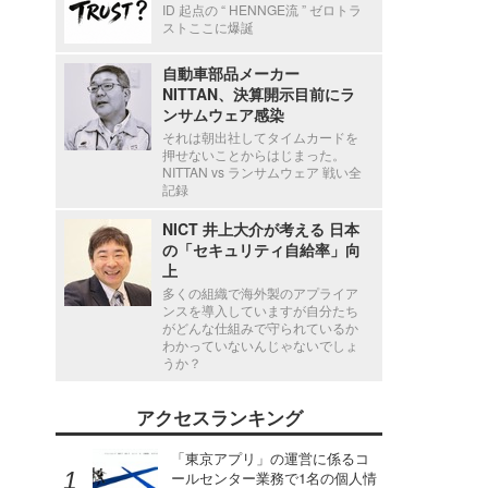
ID 起点の “ HENNGE流 ” ゼロトラ
ストここに爆誕
自動車部品メーカー
NITTAN、決算開示目前にラ
ンサムウェア感染
それは朝出社してタイムカードを
押せないことからはじまった。
NITTAN vs ランサムウェア 戦い全
記録
NICT 井上大介が考える 日本
の「セキュリティ自給率」向
上
多くの組織で海外製のアプライア
ンスを導入していますが自分たち
がどんな仕組みで守られているか
わかっていないんじゃないでしょ
うか？
アクセスランキング
「東京アプリ」の運営に係るコ
ールセンター業務で1名の個人情