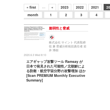
…
« first
«
2023
2022
2021
2
month
1
2
3
4
脆弱性と脅威
株式会社 サイント 代表取締
役 兼 脅威分析統括責任者 岩
井 博樹
2020.6.3 Wed 8:10
エアギャップ攻撃ツール Ramsay が
日本で発見された可能性／北朝鮮によ
る防衛・航空宇宙分野の攻撃増加 ほか
[Scan PREMIUM Monthly Executive
Summary]