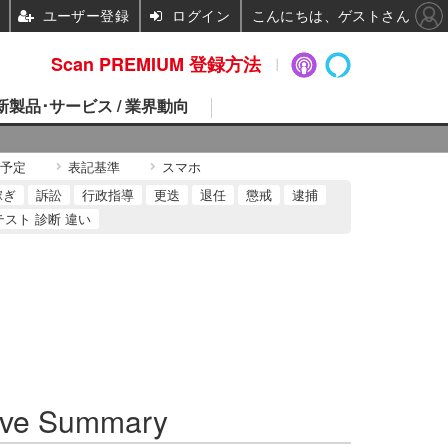
ユーザー登録
ログイン
こんにちは、ゲストさん
Scan PREMIUM 登録方法
 新製品･サービス / 業界動向
予定
表記基準
スマホ
稼ぎ
訴訟
行政指導
更迭
退任
懲戒
逮捕
テスト 診断 違い
ve Summary