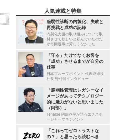
人気連載と特集
2
脆弱性診断の内製化、失敗と
再挑戦と成功の記録
内製化支援の取り組みについて取
材させて欲しいと頼んでいたのだ
が毎回返事は芳しくなかった
「守る」だけでなくお客を
「成功」させるまでが自分の
仕事
日本プルーフポイント 代表取締役
社長 野村健インタビュー
「脆弱性管理はレガシーなイ
メージがあってテクノロジー
的に魅力がないと思いました
（阿部）」
Tenable 阿部淳平が語るエクスポ
ージャーマネジメント
「これってゼロトラストな
の？」と思ったら読むべき