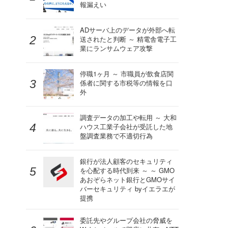
報漏えい
ADサーバ上のデータが外部へ転
送されたと判断 ～ 精電舎電子工
業にランサムウェア攻撃
停職1ヶ月 ～ 市職員が飲食店関
係者に関する市税等の情報を口
外
調査データの加工や転用 ～ 大和
ハウス工業子会社が受託した地
盤調査業務で不適切行為
銀行が法人顧客のセキュリティ
を心配する時代到来 ～ ～ GMO
あおぞらネット銀行とGMOサイ
バーセキュリティ byイエラエが
提携
委託先やグループ会社の脅威を