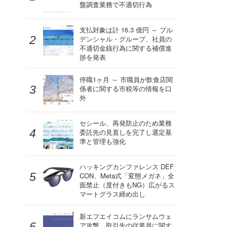
盤調査業務で不適切行為
支払対象は計 16.3 億円 ～ プル
デンシャル・グループ、社員の
不適切金銭行為に関する補償進
捗を発表
停職1ヶ月 ～ 市職員が飲食店関
係者に関する市税等の情報を口
外
セシール、再発防止のため業務
委託先の見直しを完了し選定基
準と管理も強化
ハッキングカンファレンス DEF
CON、Meta式「変態メガネ」全
面禁止（度付きもNG）広がるス
マートグラス締め出し
新エフエイコムにランサムウェ
ア攻撃、取引先の従業員に関す