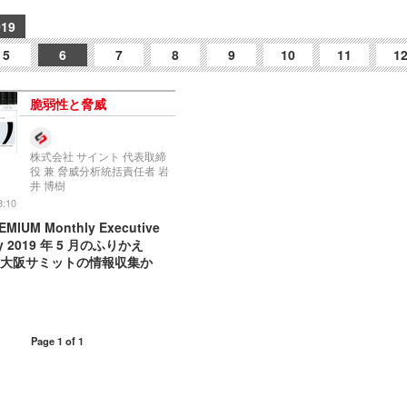
019
5
6
7
8
9
10
11
1
脆弱性と脅威
株式会社 サイント 代表取締
役 兼 脅威分析統括責任者 岩
井 博樹
8:10
EMIUM Monthly Executive
y 2019 年 5 月のふりかえ
0 大阪サミットの情報収集か
Page 1 of 1