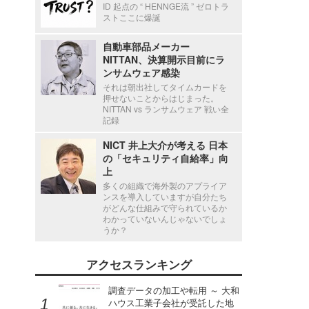
ID 起点の “ HENNGE流 ” ゼロトラ
ストここに爆誕
自動車部品メーカー
NITTAN、決算開示目前にラ
ンサムウェア感染
それは朝出社してタイムカードを
押せないことからはじまった。
NITTAN vs ランサムウェア 戦い全
記録
NICT 井上大介が考える 日本
の「セキュリティ自給率」向
上
多くの組織で海外製のアプライア
ンスを導入していますが自分たち
がどんな仕組みで守られているか
わかっていないんじゃないでしょ
うか？
アクセスランキング
調査データの加工や転用 ～ 大和
ハウス工業子会社が受託した地