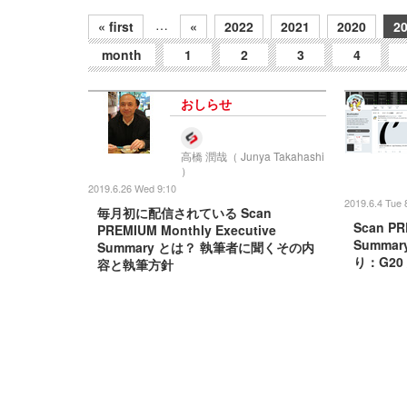
…
« first
«
2022
2021
2020
2
month
1
2
3
4
おしらせ
高橋 潤哉（ Junya Takahashi
）
2019.6.26 Wed 9:10
2019.6.4 Tue 
毎月初に配信されている Scan
Scan PR
PREMIUM Monthly Executive
Summar
Summary とは？ 執筆者に聞くその内
り：G2
容と執筆方針