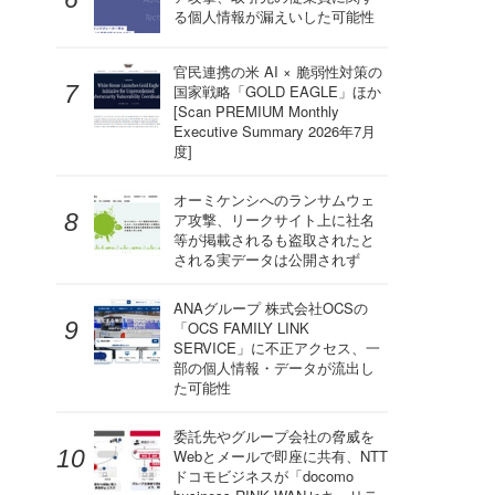
る個人情報が漏えいした可能性
官民連携の米 AI × 脆弱性対策の
国家戦略「GOLD EAGLE」ほか
[Scan PREMIUM Monthly
Executive Summary 2026年7月
度]
オーミケンシへのランサムウェ
ア攻撃、リークサイト上に社名
等が掲載されるも盗取されたと
される実データは公開されず
ANAグループ 株式会社OCSの
「OCS FAMILY LINK
SERVICE」に不正アクセス、一
部の個人情報・データが流出し
た可能性
委託先やグループ会社の脅威を
Webとメールで即座に共有、NTT
ドコモビジネスが「docomo