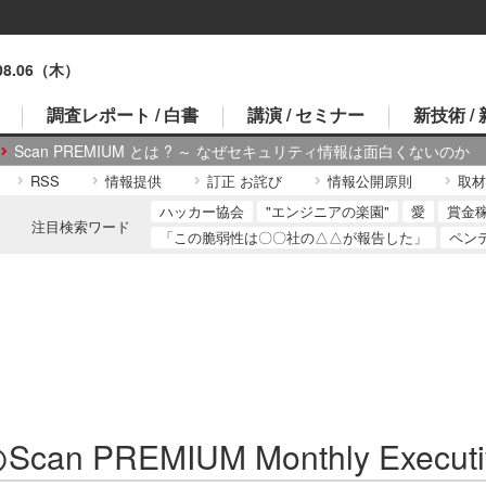
.08.06（木）
調査レポート / 白書
講演 / セミナー
新技術 /
Scan PREMIUM とは ? ～ なぜセキュリティ情報は面白くないのか
RSS
情報提供
訂正 お詫び
情報公開原則
取材
ハッカー協会
"エンジニアの楽園"
愛
賞金
注目検索ワード
「この脆弱性は〇〇社の△△が報告した」
ペン
can PREMIUM Monthly Executi