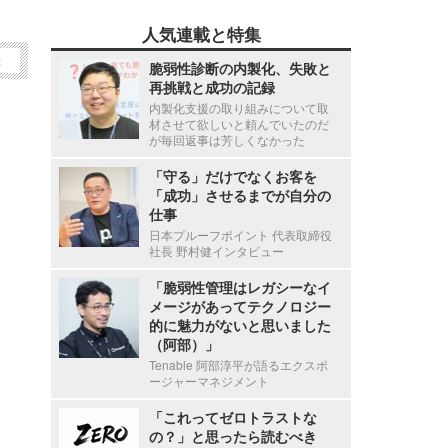
人気連載と特集
2
脆弱性診断の内製化、失敗と
再挑戦と成功の記録
内製化支援の取り組みについて取
材させて欲しいと頼んでいたのだ
が毎回返事は芳しくなかった
「守る」だけでなくお客を
「成功」させるまでが自分の
仕事
日本プルーフポイント 代表取締役
社長 野村健インタビュー
「脆弱性管理はレガシーなイ
メージがあってテクノロジー
的に魅力がないと思いました
（阿部）」
Tenable 阿部淳平が語るエクスポ
ージャーマネジメント
「これってゼロトラストな
の？」と思ったら読むべき