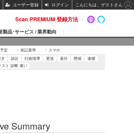
ユーザー登録
ログイン
こんにちは、ゲストさん
Scan PREMIUM 登録方法
 新製品･サービス / 業界動向
予定
表記基準
スマホ
稼ぎ
訴訟
行政指導
更迭
退任
懲戒
逮捕
テスト 診断 違い
ve Summary