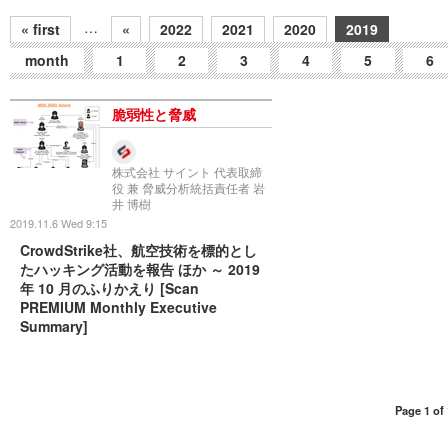
…
« first
«
2022
2021
2020
2019
month
1
2
3
4
5
6
脆弱性と脅威
株式会社 サイント 代表取締
役 兼 脅威分析統括責任者 岩
井 博樹
2019.11.6 Wed 9:15
CrowdStrike社、航空技術を標的とし
たハッキング活動を報告 ほか ～ 2019
年 10 月のふりかえり [Scan
PREMIUM Monthly Executive
Summary]
Page 1 of 