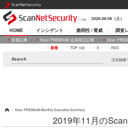
ScanNetSecurity
2026.08.08（土）
HOME
インシデント
脆弱性 / 脅威
調査レ
新着記事
Scan PREMIUM 会員限定記事
Scan P
新着
TOP 100
X
RSS
注目検索
ム
›
Scan PREMIUM Monthly Executive Summary
2019年11月のScan P