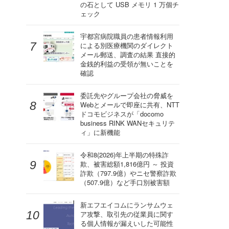
の石として USB メモリ 1 万個チ
ェック
宇都宮病院職員の患者情報利用
による別医療機関のダイレクト
メール郵送、調査の結果 直接的
金銭的利益の受領が無いことを
確認
委託先やグループ会社の脅威を
Webとメールで即座に共有、NTT
ドコモビジネスが「docomo
business RINK WANセキュリテ
ィ」に新機能
令和8(2026)年上半期の特殊詐
欺、被害総額1,816億円 ～ 投資
詐欺（797.9億）やニセ警察詐欺
（507.9億）など手口別被害額
新エフエイコムにランサムウェ
ア攻撃、取引先の従業員に関す
る個人情報が漏えいした可能性