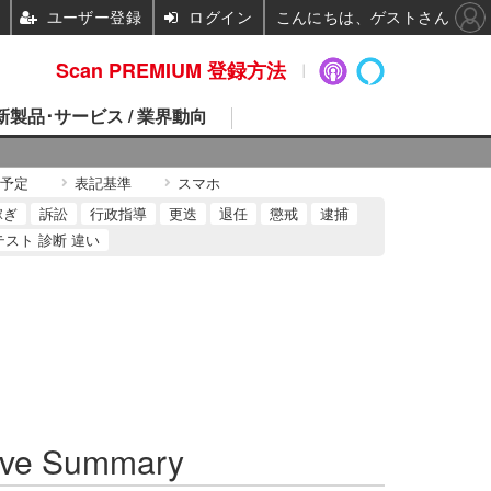
ユーザー登録
ログイン
こんにちは、ゲストさん
Scan PREMIUM 登録方法
 新製品･サービス / 業界動向
予定
表記基準
スマホ
稼ぎ
訴訟
行政指導
更迭
退任
懲戒
逮捕
テスト 診断 違い
ve Summary