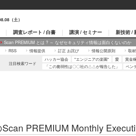
.08.08（土）
調査レポート / 白書
講演 / セミナー
新技術 /
Scan PREMIUM とは ? ～ なぜセキュリティ情報は面白くないのか
RSS
情報提供
訂正 お詫び
情報公開原則
取材
ハッカー協会
"エンジニアの楽園"
愛
賞金
注目検索ワード
「この脆弱性は〇〇社の△△が報告した」
ペン
can PREMIUM Monthly Executi