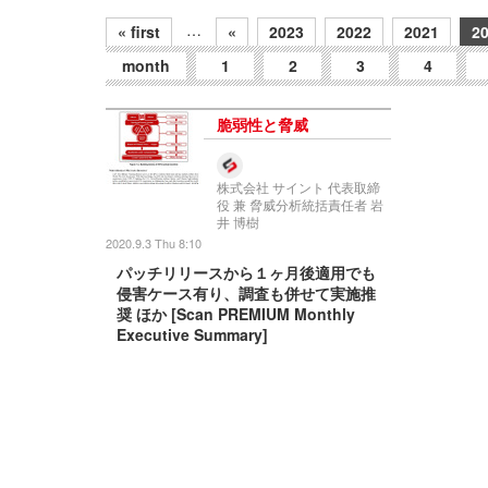
…
« first
«
2023
2022
2021
2
month
1
2
3
4
脆弱性と脅威
株式会社 サイント 代表取締
役 兼 脅威分析統括責任者 岩
井 博樹
2020.9.3 Thu 8:10
パッチリリースから１ヶ月後適用でも
侵害ケース有り、調査も併せて実施推
奨 ほか [Scan PREMIUM Monthly
Executive Summary]