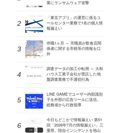
業にランサムウェア攻撃
「東京アプリ」の運営に係るコ
ールセンター業務で1名の個人情
報漏えい
停職1ヶ月 ～ 市職員が飲食店関
係者に関する市税等の情報を口
外
調査データの加工や転用 ～ 大和
ハウス工業子会社が受託した地
盤調査業務で不適切行為
LINE GAMEでユーザー内部識別
子を外部の広告ツールに送信、
総務省から行政指導
今日もどこかで情報漏えい 第51
回「2026年7月の情報漏えい」三
重県、陸自インシデントを他山