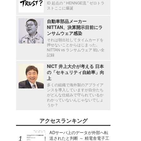
ID 起点の “ HENNGE流 ” ゼロトラ
ストここに爆誕
自動車部品メーカー
NITTAN、決算開示目前にラ
ンサムウェア感染
それは朝出社してタイムカードを
押せないことからはじまった。
NITTAN vs ランサムウェア 戦い全
記録
NICT 井上大介が考える 日本
の「セキュリティ自給率」向
上
多くの組織で海外製のアプライア
ンスを導入していますが自分たち
がどんな仕組みで守られているか
わかっていないんじゃないでしょ
うか？
アクセスランキング
ADサーバ上のデータが外部へ転
送されたと判断 ～ 精電舎電子工