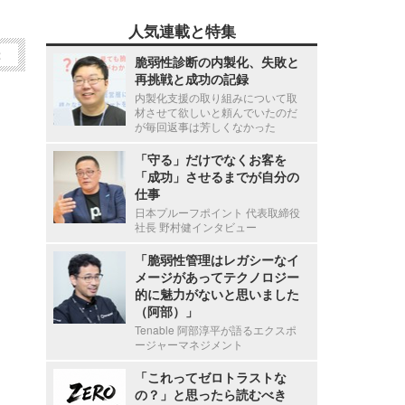
人気連載と特集
2
脆弱性診断の内製化、失敗と
再挑戦と成功の記録
内製化支援の取り組みについて取
材させて欲しいと頼んでいたのだ
が毎回返事は芳しくなかった
「守る」だけでなくお客を
「成功」させるまでが自分の
仕事
日本プルーフポイント 代表取締役
社長 野村健インタビュー
「脆弱性管理はレガシーなイ
メージがあってテクノロジー
的に魅力がないと思いました
（阿部）」
Tenable 阿部淳平が語るエクスポ
ージャーマネジメント
「これってゼロトラストな
の？」と思ったら読むべき