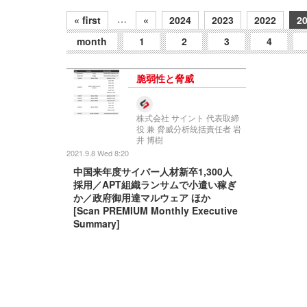
…
« first
«
2024
2023
2022
2
month
1
2
3
4
脆弱性と脅威
株式会社 サイント 代表取締
役 兼 脅威分析統括責任者 岩
井 博樹
2021.9.8 Wed 8:20
中国来年度サイバー人材新卒1,300人
採用／APT組織ランサムで小遣い稼ぎ
か／政府御用達マルウェア ほか
[Scan PREMIUM Monthly Executive
Summary]