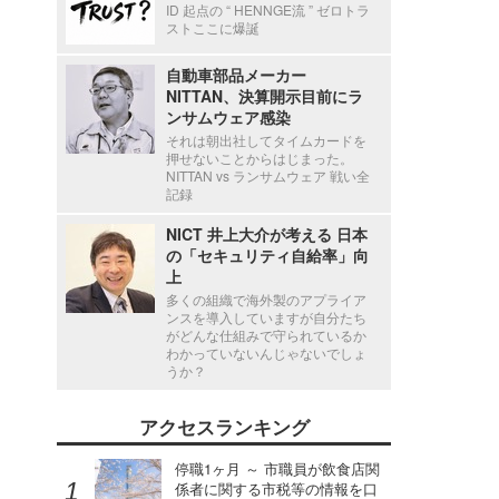
ID 起点の “ HENNGE流 ” ゼロトラ
ストここに爆誕
自動車部品メーカー
NITTAN、決算開示目前にラ
ンサムウェア感染
それは朝出社してタイムカードを
押せないことからはじまった。
NITTAN vs ランサムウェア 戦い全
記録
NICT 井上大介が考える 日本
の「セキュリティ自給率」向
上
多くの組織で海外製のアプライア
ンスを導入していますが自分たち
がどんな仕組みで守られているか
わかっていないんじゃないでしょ
うか？
アクセスランキング
停職1ヶ月 ～ 市職員が飲食店関
係者に関する市税等の情報を口