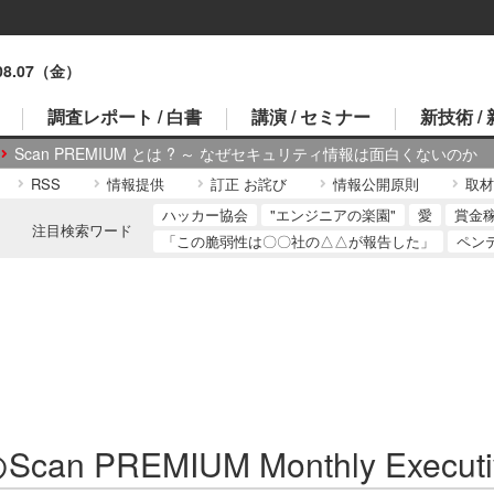
.08.07（金）
調査レポート / 白書
講演 / セミナー
新技術 /
Scan PREMIUM とは ? ～ なぜセキュリティ情報は面白くないのか
RSS
情報提供
訂正 お詫び
情報公開原則
取材
ハッカー協会
"エンジニアの楽園"
愛
賞金
注目検索ワード
「この脆弱性は〇〇社の△△が報告した」
ペン
can PREMIUM Monthly Executi