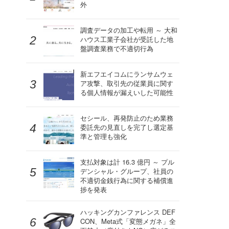
外
調査データの加工や転用 ～ 大和
ハウス工業子会社が受託した地
盤調査業務で不適切行為
新エフエイコムにランサムウェ
ア攻撃、取引先の従業員に関す
る個人情報が漏えいした可能性
セシール、再発防止のため業務
委託先の見直しを完了し選定基
準と管理も強化
支払対象は計 16.3 億円 ～ プル
デンシャル・グループ、社員の
不適切金銭行為に関する補償進
捗を発表
ハッキングカンファレンス DEF
CON、Meta式「変態メガネ」全