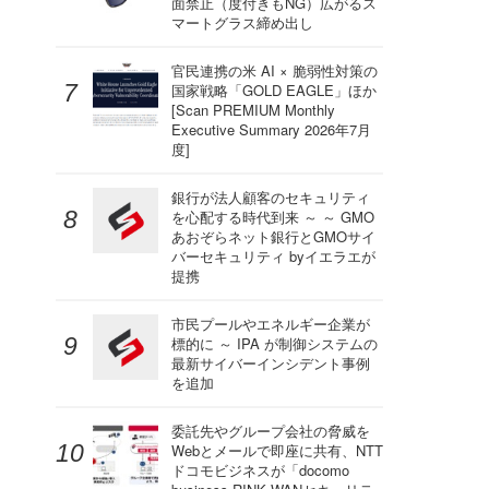
面禁止（度付きもNG）広がるス
マートグラス締め出し
官民連携の米 AI × 脆弱性対策の
国家戦略「GOLD EAGLE」ほか
[Scan PREMIUM Monthly
Executive Summary 2026年7月
度]
銀行が法人顧客のセキュリティ
を心配する時代到来 ～ ～ GMO
あおぞらネット銀行とGMOサイ
バーセキュリティ byイエラエが
提携
市民プールやエネルギー企業が
標的に ～ IPA が制御システムの
最新サイバーインシデント事例
を追加
委託先やグループ会社の脅威を
Webとメールで即座に共有、NTT
ドコモビジネスが「docomo