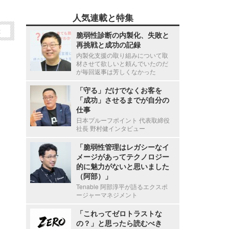
人気連載と特集
2
脆弱性診断の内製化、失敗と
再挑戦と成功の記録
内製化支援の取り組みについて取
材させて欲しいと頼んでいたのだ
が毎回返事は芳しくなかった
「守る」だけでなくお客を
「成功」させるまでが自分の
仕事
日本プルーフポイント 代表取締役
社長 野村健インタビュー
「脆弱性管理はレガシーなイ
メージがあってテクノロジー
的に魅力がないと思いました
（阿部）」
Tenable 阿部淳平が語るエクスポ
ージャーマネジメント
「これってゼロトラストな
の？」と思ったら読むべき