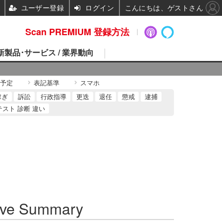
ユーザー登録
ログイン
こんにちは、ゲストさん
Scan PREMIUM 登録方法
 新製品･サービス / 業界動向
予定
表記基準
スマホ
稼ぎ
訴訟
行政指導
更迭
退任
懲戒
逮捕
テスト 診断 違い
ve Summary