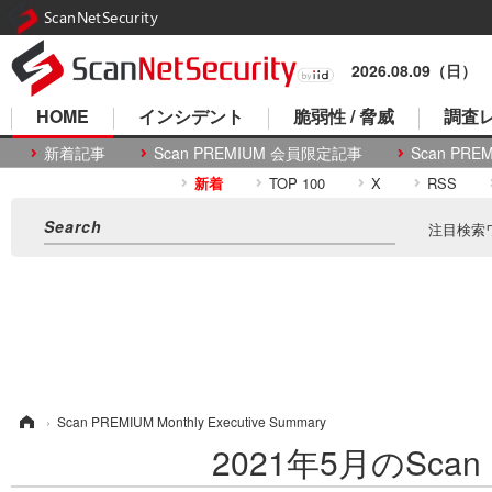
ScanNetSecurity
2026.08.09（日）
HOME
インシデント
脆弱性 / 脅威
調査レ
新着記事
Scan PREMIUM 会員限定記事
Scan P
新着
TOP 100
X
RSS
注目検索
ム
›
Scan PREMIUM Monthly Executive Summary
2021年5月のScan P