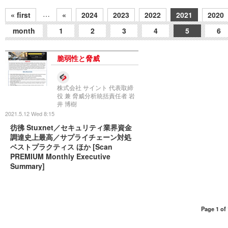
…
« first
«
2024
2023
2022
2021
2020
month
1
2
3
4
5
6
脆弱性と脅威
株式会社 サイント 代表取締
役 兼 脅威分析統括責任者 岩
井 博樹
2021.5.12 Wed 8:15
彷彿 Stuxnet／セキュリティ業界資金
調達史上最高／サプライチェーン対処
ベストプラクティス ほか [Scan
PREMIUM Monthly Executive
Summary]
Page 1 of 