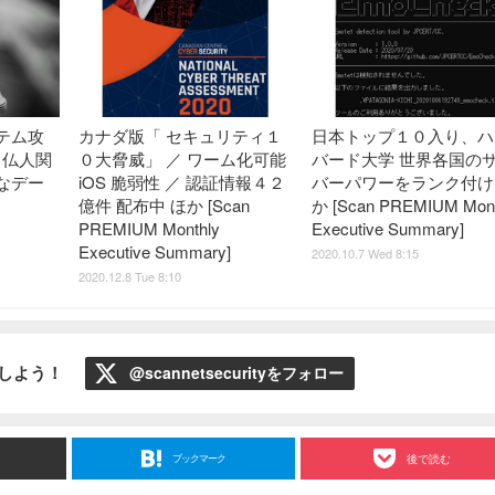
テム攻
カナダ版「 セキュリティ１
日本トップ１０入り、ハ
it 仏人関
０大脅威」 ／ ワーム化可能
バード大学 世界各国の
なデー
iOS 脆弱性 ／ 認証情報４２
バーパワーをランク付け
億件 配布中 ほか [Scan
か [Scan PREMIUM Mont
PREMIUM Monthly
Executive Summary]
Executive Summary]
2020.10.7 Wed 8:15
2020.12.8 Tue 8:10
ローしよう！
@scannetsecurityをフォロー
ブックマーク
後で読む