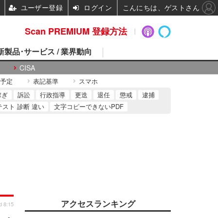
ユーザー登録
ログイン
こんにちは、ゲストさん
Scan PREMIUM 登録方法
 新製品･サービス / 業界動向
CISA
予定
表記基準
スマホ
稼ぎ
訴訟
行政指導
更迭
退任
懲戒
逮捕
テスト 診断 違い
文字コピーできないPDF
アクセスランキング
d 8:15