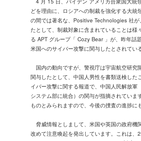
4 月 15 日、バイデン アメリカ合衆国
どを理由に、ロシアへの制裁を強化する大統
の間では著名な、Positive Technolog
たとして、制裁対象に含まれていることは様々
る APT グループ「 Cozy Bear 」が、昨年話
米国へのサイバー攻撃に関与したとされてい
国内の動向ですが、警視庁は宇宙航空研究開発
関与したとして、中国人男性を書類送検したこと
イバー攻撃に関する報道で、中国人民解放軍（ P
システム部に統合）の関与が指摘されています。2
ものとみられますので、今後の捜査の進捗に
脅威情報としまして、米国や英国の政府機関が、F
改めて注意喚起を発出しています。これは、2020 