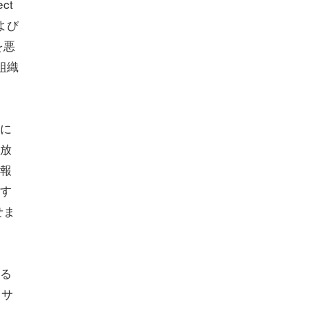
ct
および
を悪
組織
に
放
報
す
せま
る
、サ