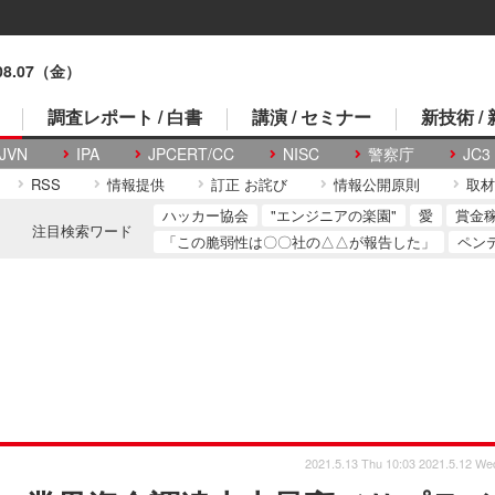
.08.07（金）
調査レポート / 白書
講演 / セミナー
新技術 /
JVN
IPA
JPCERT/CC
NISC
警察庁
JC3
RSS
情報提供
訂正 お詫び
情報公開原則
取材
ハッカー協会
"エンジニアの楽園"
愛
賞金
注目検索ワード
「この脆弱性は〇〇社の△△が報告した」
ペン
2021.5.13 Thu 10:03
2021.5.12 We