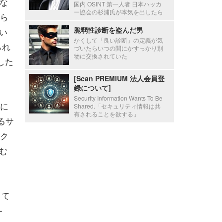
撃な
国内 OSINT 第一人者 日本ハッカ
ー協会の杉浦氏が本気を出したら
ら
脆弱性診断を盗んだ男
てい
かくして「良い診断」の定義が気
られ
づいたらいつの間にかすっかり別
物に交換されていた
用した
[Scan PREMIUM 法人会員登
録について]
Security Information Wants To Be
撃に
Shared.「セキュリティ情報は共
有されることを欲する」
るサ
ーク
含む
して
-