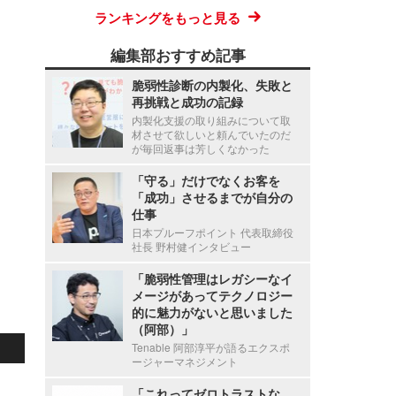
ランキングをもっと見る
編集部おすすめ記事
脆弱性診断の内製化、失敗と
再挑戦と成功の記録
内製化支援の取り組みについて取
材させて欲しいと頼んでいたのだ
が毎回返事は芳しくなかった
「守る」だけでなくお客を
「成功」させるまでが自分の
仕事
日本プルーフポイント 代表取締役
社長 野村健インタビュー
「脆弱性管理はレガシーなイ
メージがあってテクノロジー
的に魅力がないと思いました
（阿部）」
Tenable 阿部淳平が語るエクスポ
ージャーマネジメント
「これってゼロトラストな