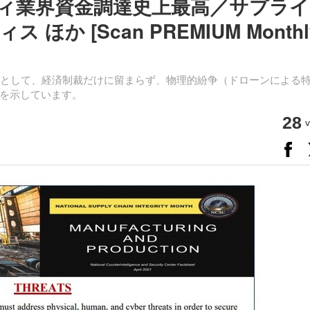
ュリティ業界資金調達史上最高／サプラ
か [Scan PREMIUM Monthl
対応として、経済制裁だけに留まらず、物理的紛争（ドローンによる
を示しています。
28
v