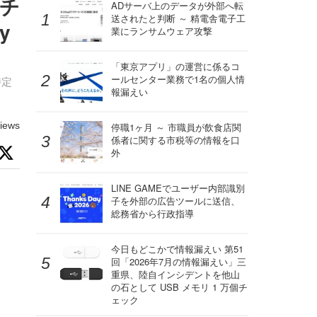
イチ
ADサーバ上のデータが外部へ転
送されたと判断 ～ 精電舎電子工
y
業にランサムウェア攻撃
「東京アプリ」の運営に係るコ
ールセンター業務で1名の個人情
特定
報漏えい
iews
停職1ヶ月 ～ 市職員が飲食店関
係者に関する市税等の情報を口
外
LINE GAMEでユーザー内部識別
子を外部の広告ツールに送信、
総務省から行政指導
今日もどこかで情報漏えい 第51
回「2026年7月の情報漏えい」三
重県、陸自インシデントを他山
の石として USB メモリ 1 万個チ
ェック