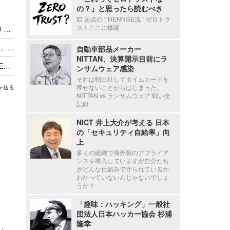
の？」と思ったら読むべき
ID 起点の “ HENNGE流 ” ゼロトラ
ストここに爆誕
官民連携の米 AI × 脆弱性対策の国家戦略「GOLD EAGLE」ほか [Scan PREMIUM Monthly Executive Summary 2026年7月度]
自律型ペンテストプラットフォーム「Dark-Moon」ほか [Scan PREMIUM Monthly Executive Summary 2026年6月度]
自動車部品メーカー
NITTAN、決算開示目前にラ
筆者に届いたノミネート詐欺連絡 ほか [Scan PREMIUM Monthly Executive Summary 2026年5月度]
ンサムウェア感染
それは朝出社してタイムカードを
押せないことからはじまった。
を送る
NITTAN vs ランサムウェア 戦い全
記録
NICT 井上大介が考える 日本
の「セキュリティ自給率」向
上
多くの組織で海外製のアプライア
ンスを導入していますが自分たち
がどんな仕組みで守られているか
わかっていないんじゃないでしょ
うか？
「趣味：ハッキング」一般社
団法人日本ハッカー協会 杉浦
隆幸