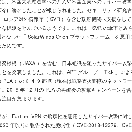
大統領は、米国大統領選挙への介入や米国企業へのサイバー攻
領令に署名したことが報じられました。セキュリティ研究者
ies 社が、ロシア対外情報庁（ SVR ）を含む政府機関へ支援をし
な憶測を呼んでいるようです。これは、SVR の傘下とみ
題となった「 SolarWinds Orion プラットフォーム」を悪
るためです。
機構（ JAXA ）を含む、日本組織を狙ったサイバー攻
を発表しました。これは、APT グループ「 Tick 」によ
LA ）の 61419 部隊（現在は戦略支援部隊のネットワ
015 年 12 月の PLA の再編後の攻撃キャンペーンを
も注目が集まります。
ortinet VPN の脆弱性を悪用したサイバー攻撃に対
年以前に報告された脆弱性（ CVE-2018-13379、CVE