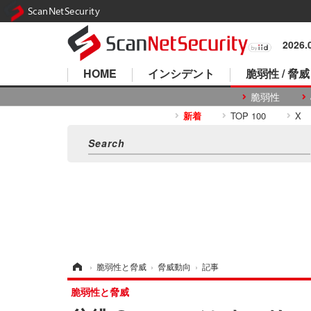
ScanNetSecurity
2026
HOME
インシデント
脆弱性 / 脅威
脆弱性
新着
TOP 100
X
ホーム
›
脆弱性と脅威
›
脅威動向
›
記事
脆弱性と脅威