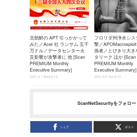
北朝鮮の APT 引っかかって
フロリダ州浄水シス
みた／Acer 社 ランサム 五千
撃／APOMacrosplo
万ドル／データセンター火
係者／とびきり大き
災影響が攻撃者に 他 [Scan
タリーク ほか [Scan
PREMIUM Monthly
PREMIUM Monthly
Executive Summary]
Executive Summary]
2021.4.7 Wed 8:15
2021.3.9 Tue 8:10
ScanNetSecurityをフォ
シェア
ポスト