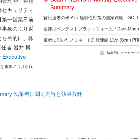
運用管理や、各種
Summary
はセキュリティ
月第一営業日前
要事象のふり返
とを目的に、
株
任者 岩井 博
編集部にメッセージ
 Executive
要な事象につけられ
ve Summary 執筆者に聞く内容と執筆方針