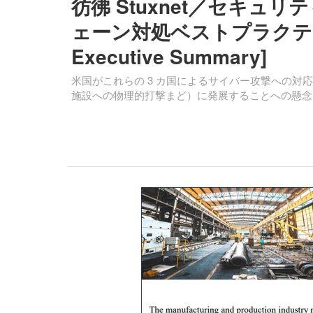
彷彿 Stuxnet／セキ
ェーン対処ベストプラクティス ほ
Executive Summary]
米国がこれらの 3 カ国によるサイバー攻撃への
施設への物理的打撃まど）に発展することへの懸念