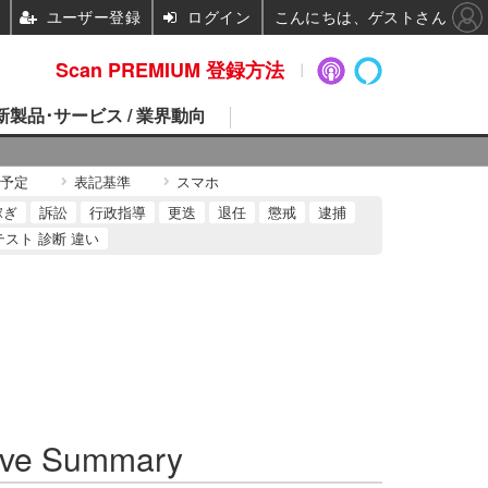
ユーザー登録
ログイン
こんにちは、ゲストさん
Scan PREMIUM 登録方法
 新製品･サービス / 業界動向
予定
表記基準
スマホ
稼ぎ
訴訟
行政指導
更迭
退任
懲戒
逮捕
テスト 診断 違い
ve Summary