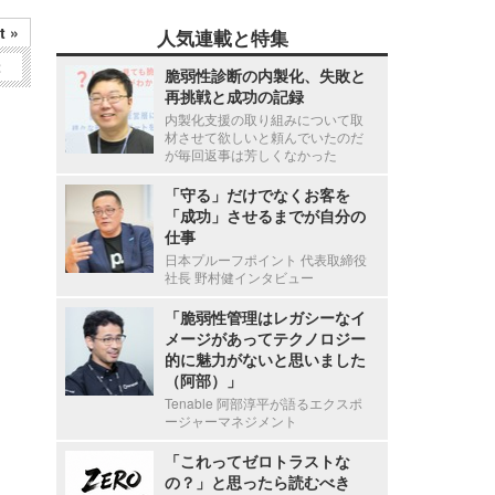
t »
人気連載と特集
2
脆弱性診断の内製化、失敗と
再挑戦と成功の記録
内製化支援の取り組みについて取
材させて欲しいと頼んでいたのだ
が毎回返事は芳しくなかった
「守る」だけでなくお客を
「成功」させるまでが自分の
仕事
日本プルーフポイント 代表取締役
社長 野村健インタビュー
「脆弱性管理はレガシーなイ
メージがあってテクノロジー
的に魅力がないと思いました
（阿部）」
Tenable 阿部淳平が語るエクスポ
ージャーマネジメント
「これってゼロトラストな
の？」と思ったら読むべき