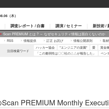
.08.06（木）
調査レポート / 白書
講演 / セミナー
新技術 /
Scan PREMIUM とは ? ～ なぜセキュリティ情報は面白くないのか
RSS
情報提供
訂正 お詫び
情報公開原則
取材
ハッカー協会
"エンジニアの楽園"
愛
賞金
注目検索ワード
「この脆弱性は〇〇社の△△が報告した」
ペン
can PREMIUM Monthly Executi