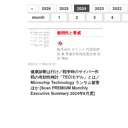
«
2026
2025
2024
2023
2022
month
1
2
3
4
脆弱性と脅威
株式会社 サイント 代表取締
役 兼 脅威分析統括責任者 岩
井 博樹
2024.9.11 Wed 8:10
健康診断は行け／戦争時のサイバー作
戦の有効性検討「TECIモデル」とは／
Microchip Technology ランサム被害
ほか [Scan PREMIUM Monthly
Executive Summary 2024年8月度]