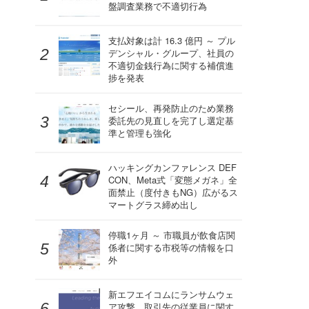
盤調査業務で不適切行為
支払対象は計 16.3 億円 ～ プル
デンシャル・グループ、社員の
不適切金銭行為に関する補償進
捗を発表
セシール、再発防止のため業務
委託先の見直しを完了し選定基
準と管理も強化
ハッキングカンファレンス DEF
CON、Meta式「変態メガネ」全
面禁止（度付きもNG）広がるス
マートグラス締め出し
停職1ヶ月 ～ 市職員が飲食店関
係者に関する市税等の情報を口
外
新エフエイコムにランサムウェ
ア攻撃、取引先の従業員に関す