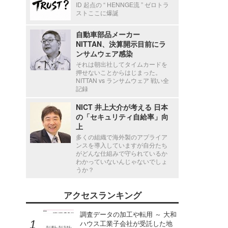
ID 起点の “ HENNGE流 ” ゼロトラ
ストここに爆誕
自動車部品メーカー
NITTAN、決算開示目前にラ
ンサムウェア感染
それは朝出社してタイムカードを
押せないことからはじまった。
NITTAN vs ランサムウェア 戦い全
記録
NICT 井上大介が考える 日本
の「セキュリティ自給率」向
上
多くの組織で海外製のアプライア
ンスを導入していますが自分たち
がどんな仕組みで守られているか
わかっていないんじゃないでしょ
うか？
アクセスランキング
調査データの加工や転用 ～ 大和
ハウス工業子会社が受託した地