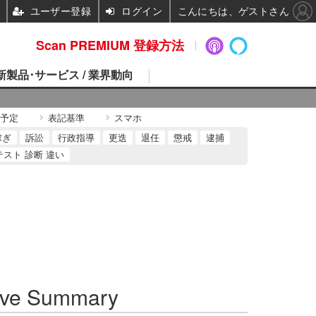
ユーザー登録
ログイン
こんにちは、ゲストさん
Scan PREMIUM 登録方法
 新製品･サービス / 業界動向
予定
表記基準
スマホ
稼ぎ
訴訟
行政指導
更迭
退任
懲戒
逮捕
テスト 診断 違い
ve Summary