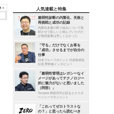
t »
人気連載と特集
2
脆弱性診断の内製化、失敗と
再挑戦と成功の記録
内製化支援の取り組みについて取
材させて欲しいと頼んでいたのだ
が毎回返事は芳しくなかった
「守る」だけでなくお客を
「成功」させるまでが自分の
仕事
日本プルーフポイント 代表取締役
社長 野村健インタビュー
「脆弱性管理はレガシーなイ
メージがあってテクノロジー
的に魅力がないと思いました
（阿部）」
Tenable 阿部淳平が語るエクスポ
ージャーマネジメント
「これってゼロトラストな
の？」と思ったら読むべき