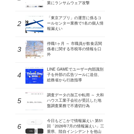
業にランサムウェア攻撃
「東京アプリ」の運営に係るコ
ールセンター業務で1名の個人情
報漏えい
停職1ヶ月 ～ 市職員が飲食店関
係者に関する市税等の情報を口
外
LINE GAMEでユーザー内部識別
子を外部の広告ツールに送信、
総務省から行政指導
調査データの加工や転用 ～ 大和
ハウス工業子会社が受託した地
盤調査業務で不適切行為
今日もどこかで情報漏えい 第51
回「2026年7月の情報漏えい」三
重県、陸自インシデントを他山