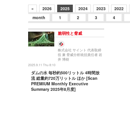
«
2026
2025
2024
2023
2022
month
1
2
3
4
脆弱性と脅威
株式会社 サイント 代表取締
役 兼 脅威分析統括責任者 岩
井 博樹
2025.9.11 Thu 8:10
ダムの水 毎秒約500リットル 4時間放
流 総量約720万リットル ほか [Scan
PREMIUM Monthly Executive
Summary 2025年8月度]