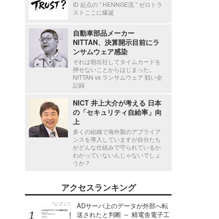
ID 起点の “ HENNGE流 ” ゼロトラ
ストここに爆誕
自動車部品メーカー
NITTAN、決算開示目前にラ
ンサムウェア感染
それは朝出社してタイムカードを
押せないことからはじまった。
NITTAN vs ランサムウェア 戦い全
記録
NICT 井上大介が考える 日本
の「セキュリティ自給率」向
上
多くの組織で海外製のアプライア
ンスを導入していますが自分たち
がどんな仕組みで守られているか
わかっていないんじゃないでしょ
うか？
アクセスランキング
ADサーバ上のデータが外部へ転
送されたと判断 ～ 精電舎電子工