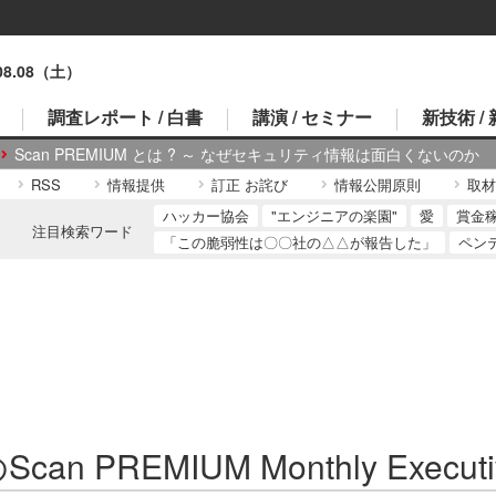
.08.08（土）
調査レポート / 白書
講演 / セミナー
新技術 /
Scan PREMIUM とは ? ～ なぜセキュリティ情報は面白くないのか
RSS
情報提供
訂正 お詫び
情報公開原則
取材
ハッカー協会
"エンジニアの楽園"
愛
賞金
注目検索ワード
「この脆弱性は〇〇社の△△が報告した」
ペン
can PREMIUM Monthly Executi