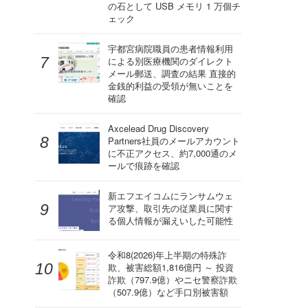
の石として USB メモリ 1 万個チ
ェック
宇都宮病院職員の患者情報利用
による別医療機関のダイレクト
メール郵送、調査の結果 直接的
金銭的利益の受領が無いことを
確認
Axcelead Drug Discovery
Partners社員のメールアカウント
に不正アクセス、約7,000通のメ
ールで痕跡を確認
新エフエイコムにランサムウェ
ア攻撃、取引先の従業員に関す
る個人情報が漏えいした可能性
令和8(2026)年上半期の特殊詐
欺、被害総額1,816億円 ～ 投資
詐欺（797.9億）やニセ警察詐欺
（507.9億）など手口別被害額