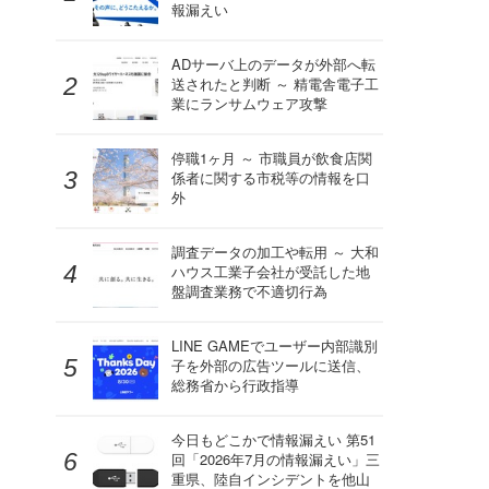
報漏えい
ADサーバ上のデータが外部へ転
送されたと判断 ～ 精電舎電子工
業にランサムウェア攻撃
停職1ヶ月 ～ 市職員が飲食店関
係者に関する市税等の情報を口
外
調査データの加工や転用 ～ 大和
ハウス工業子会社が受託した地
盤調査業務で不適切行為
LINE GAMEでユーザー内部識別
子を外部の広告ツールに送信、
総務省から行政指導
今日もどこかで情報漏えい 第51
回「2026年7月の情報漏えい」三
重県、陸自インシデントを他山