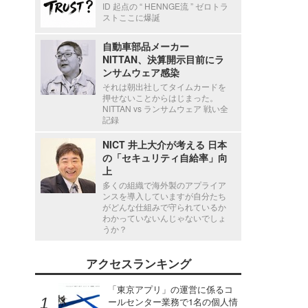
ID 起点の “ HENNGE流 ” ゼロトラ
ストここに爆誕
自動車部品メーカー
NITTAN、決算開示目前にラ
ンサムウェア感染
それは朝出社してタイムカードを
押せないことからはじまった。
NITTAN vs ランサムウェア 戦い全
記録
NICT 井上大介が考える 日本
の「セキュリティ自給率」向
上
多くの組織で海外製のアプライア
ンスを導入していますが自分たち
がどんな仕組みで守られているか
わかっていないんじゃないでしょ
うか？
アクセスランキング
「東京アプリ」の運営に係るコ
ールセンター業務で1名の個人情