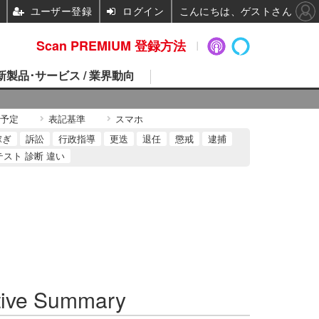
ユーザー登録
ログイン
こんにちは、ゲストさん
Scan PREMIUM 登録方法
 新製品･サービス / 業界動向
予定
表記基準
スマホ
稼ぎ
訴訟
行政指導
更迭
退任
懲戒
逮捕
テスト 診断 違い
ive Summary