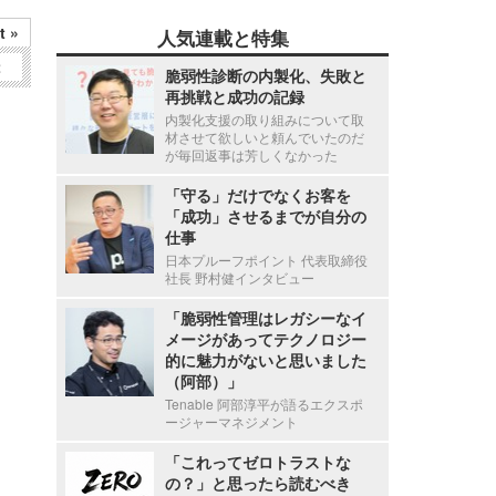
t »
人気連載と特集
2
脆弱性診断の内製化、失敗と
再挑戦と成功の記録
内製化支援の取り組みについて取
材させて欲しいと頼んでいたのだ
が毎回返事は芳しくなかった
「守る」だけでなくお客を
「成功」させるまでが自分の
仕事
日本プルーフポイント 代表取締役
社長 野村健インタビュー
「脆弱性管理はレガシーなイ
メージがあってテクノロジー
的に魅力がないと思いました
（阿部）」
Tenable 阿部淳平が語るエクスポ
ージャーマネジメント
「これってゼロトラストな
の？」と思ったら読むべき