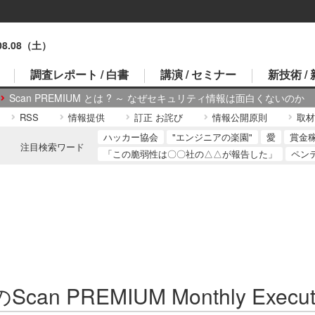
.08.08（土）
調査レポート / 白書
講演 / セミナー
新技術 /
Scan PREMIUM とは ? ～ なぜセキュリティ情報は面白くないのか
RSS
情報提供
訂正 お詫び
情報公開原則
取材
ハッカー協会
"エンジニアの楽園"
愛
賞金
注目検索ワード
「この脆弱性は〇〇社の△△が報告した」
ペン
can PREMIUM Monthly Execut