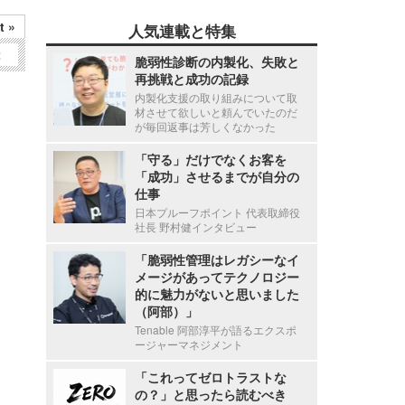
t »
人気連載と特集
2
脆弱性診断の内製化、失敗と
再挑戦と成功の記録
内製化支援の取り組みについて取
材させて欲しいと頼んでいたのだ
が毎回返事は芳しくなかった
「守る」だけでなくお客を
「成功」させるまでが自分の
仕事
日本プルーフポイント 代表取締役
社長 野村健インタビュー
「脆弱性管理はレガシーなイ
メージがあってテクノロジー
的に魅力がないと思いました
（阿部）」
Tenable 阿部淳平が語るエクスポ
ージャーマネジメント
「これってゼロトラストな
の？」と思ったら読むべき