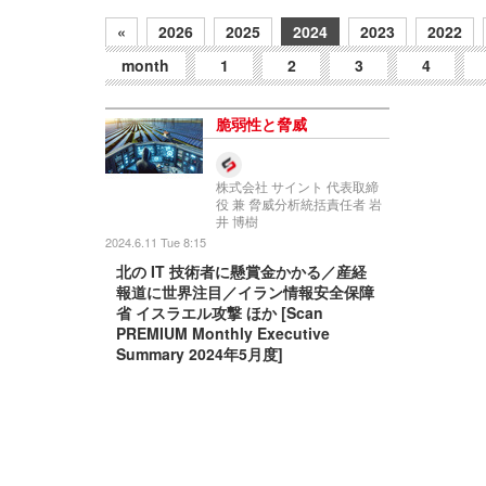
«
2026
2025
2024
2023
2022
month
1
2
3
4
脆弱性と脅威
株式会社 サイント 代表取締
役 兼 脅威分析統括責任者 岩
井 博樹
2024.6.11 Tue 8:15
北の IT 技術者に懸賞金かかる／産経
報道に世界注目／イラン情報安全保障
省 イスラエル攻撃 ほか [Scan
PREMIUM Monthly Executive
Summary 2024年5月度]