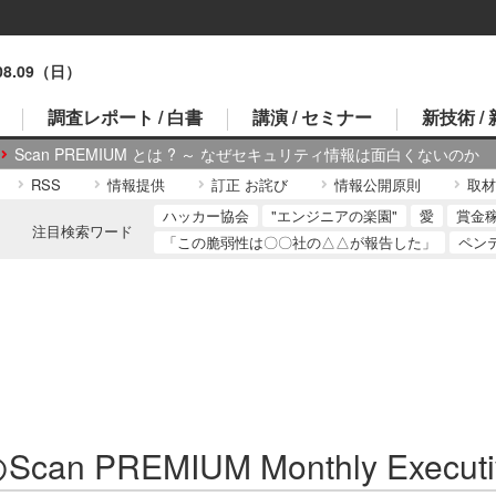
.08.09（日）
調査レポート / 白書
講演 / セミナー
新技術 /
Scan PREMIUM とは ? ～ なぜセキュリティ情報は面白くないのか
RSS
情報提供
訂正 お詫び
情報公開原則
取材
ハッカー協会
"エンジニアの楽園"
愛
賞金
注目検索ワード
「この脆弱性は〇〇社の△△が報告した」
ペン
can PREMIUM Monthly Executi