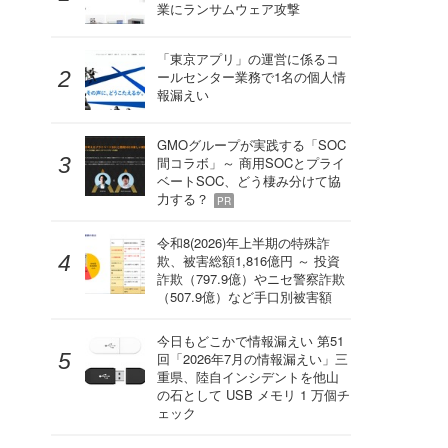
業にランサムウェア攻撃
「東京アプリ」の運営に係るコ
ールセンター業務で1名の個人情
報漏えい
GMOグループが実践する「SOC
間コラボ」～ 商用SOCとプライ
ベートSOC、どう棲み分けて協
力する？
PR
令和8(2026)年上半期の特殊詐
欺、被害総額1,816億円 ～ 投資
詐欺（797.9億）やニセ警察詐欺
（507.9億）など手口別被害額
今日もどこかで情報漏えい 第51
回「2026年7月の情報漏えい」三
重県、陸自インシデントを他山
の石として USB メモリ 1 万個チ
ェック