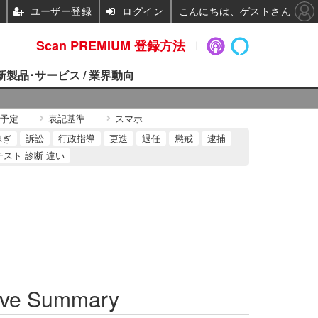
ユーザー登録
ログイン
こんにちは、ゲストさん
Scan PREMIUM 登録方法
 新製品･サービス / 業界動向
予定
表記基準
スマホ
稼ぎ
訴訟
行政指導
更迭
退任
懲戒
逮捕
テスト 診断 違い
ve Summary