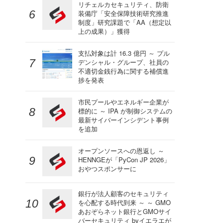
リチェルカセキュリティ、防衛
装備庁「安全保障技術研究推進
制度」研究課題で「AA（想定以
上の成果）」獲得
支払対象は計 16.3 億円 ～ プル
デンシャル・グループ、社員の
不適切金銭行為に関する補償進
捗を発表
市民プールやエネルギー企業が
標的に ～ IPA が制御システムの
最新サイバーインシデント事例
を追加
オープンソースへの恩返し ～
HENNGEが「PyCon JP 2026」
おやつスポンサーに
銀行が法人顧客のセキュリティ
を心配する時代到来 ～ ～ GMO
あおぞらネット銀行とGMOサイ
バーセキュリティ byイエラエが