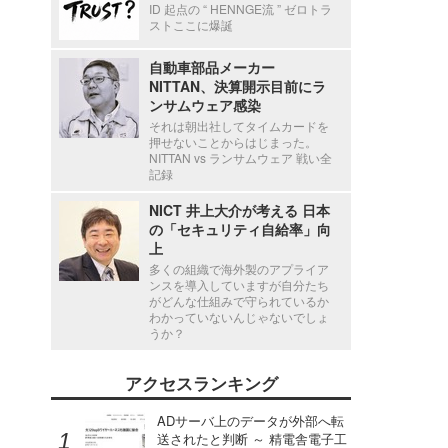
ID 起点の “ HENNGE流 ” ゼロトラ
ストここに爆誕
自動車部品メーカー
NITTAN、決算開示目前にラ
ンサムウェア感染
それは朝出社してタイムカードを
押せないことからはじまった。
NITTAN vs ランサムウェア 戦い全
記録
NICT 井上大介が考える 日本
の「セキュリティ自給率」向
上
多くの組織で海外製のアプライア
ンスを導入していますが自分たち
がどんな仕組みで守られているか
わかっていないんじゃないでしょ
うか？
アクセスランキング
ADサーバ上のデータが外部へ転
送されたと判断 ～ 精電舎電子工