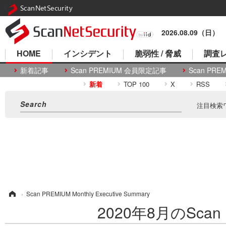
ScanNetSecurity
2026.08.09（日）
HOME
インシデント
脆弱性 / 脅威
調査レ
新着記事
Scan PREMIUM 会員限定記事
Scan P
新着
TOP 100
X
RSS
注目検索
ム
›
Scan PREMIUM Monthly Executive Summary
2020年8月のScan P