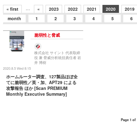
…
« first
«
2023
2022
2021
2020
2019
month
1
2
3
4
5
6
脆弱性と脅威
株式会社 サイント 代表取締
役 兼 脅威分析統括責任者 岩
井 博樹
2020.8.5 Wed 8:15
ホームルーター調査、127製品ほぼ全
てに脆弱性／英・加、APT29 による
攻撃報告 ほか [Scan PREMIUM
Monthly Executive Summary]
Page 1 of 