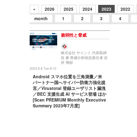
«
2026
2025
2024
2023
2022
month
1
2
3
4
脆弱性と脅威
株式会社 サイント 代表取締
役 兼 脅威分析統括責任者 岩
井 博樹
2023.8.8 Tue 8:10
Android スマホ位置を三角測量／米
パートナー国へサイバー防衛力強化提
言／Virustotal 登録ユーザリスト漏洩
／BEC 支援生成 AI サービス登場 ほか
[Scan PREMIUM Monthly Executive
Summary 2023年7月度]