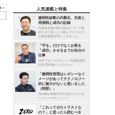
t »
人気連載と特集
2
脆弱性診断の内製化、失敗と
再挑戦と成功の記録
内製化支援の取り組みについて取
材させて欲しいと頼んでいたのだ
が毎回返事は芳しくなかった
「守る」だけでなくお客を
「成功」させるまでが自分の
仕事
日本プルーフポイント 代表取締役
社長 野村健インタビュー
「脆弱性管理はレガシーなイ
メージがあってテクノロジー
的に魅力がないと思いました
（阿部）」
Tenable 阿部淳平が語るエクスポ
ージャーマネジメント
「これってゼロトラストな
の？」と思ったら読むべき