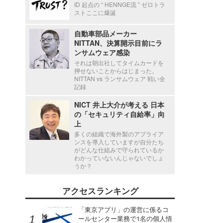
ID 起点の “ HENNGE流 ” ゼロトラ
ストここに爆誕
自動車部品メーカー
NITTAN、決算開示目前にラ
ンサムウェア感染
それは朝出社してタイムカードを
押せないことからはじまった。
NITTAN vs ランサムウェア 戦い全
記録
NICT 井上大介が考える 日本
の「セキュリティ自給率」向
上
多くの組織で海外製のアプライア
ンスを導入していますが自分たち
がどんな仕組みで守られているか
わかっていないんじゃないでしょ
うか？
アクセスランキング
「東京アプリ」の運営に係るコ
ールセンター業務で1名の個人情