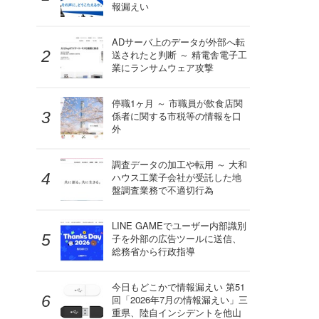
報漏えい
ADサーバ上のデータが外部へ転
送されたと判断 ～ 精電舎電子工
業にランサムウェア攻撃
停職1ヶ月 ～ 市職員が飲食店関
係者に関する市税等の情報を口
外
調査データの加工や転用 ～ 大和
ハウス工業子会社が受託した地
盤調査業務で不適切行為
LINE GAMEでユーザー内部識別
子を外部の広告ツールに送信、
総務省から行政指導
今日もどこかで情報漏えい 第51
回「2026年7月の情報漏えい」三
重県、陸自インシデントを他山