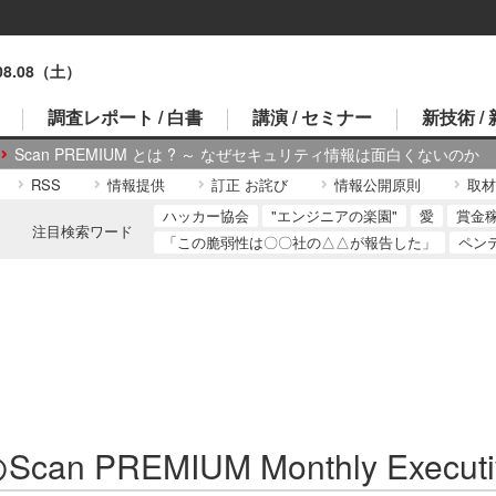
.08.08（土）
調査レポート / 白書
講演 / セミナー
新技術 /
Scan PREMIUM とは ? ～ なぜセキュリティ情報は面白くないのか
RSS
情報提供
訂正 お詫び
情報公開原則
取材
ハッカー協会
"エンジニアの楽園"
愛
賞金
注目検索ワード
「この脆弱性は〇〇社の△△が報告した」
ペン
can PREMIUM Monthly Executi