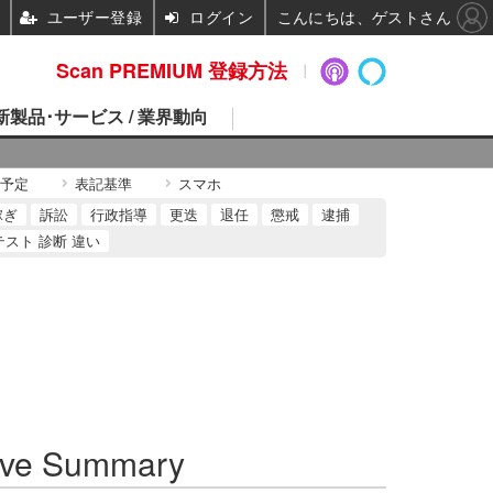
ユーザー登録
ログイン
こんにちは、ゲストさん
Scan PREMIUM 登録方法
 新製品･サービス / 業界動向
予定
表記基準
スマホ
稼ぎ
訴訟
行政指導
更迭
退任
懲戒
逮捕
テスト 診断 違い
ve Summary