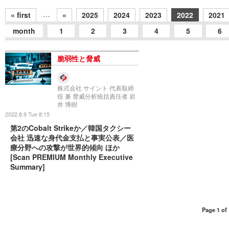
…
« first
«
2025
2024
2023
2022
2021
month
1
2
3
4
5
6
脆弱性と脅威
株式会社 サイント 代表取締
役 兼 脅威分析統括責任者 岩
井 博樹
2022.8.9 Tue 8:15
第2のCobalt Strikeか／韓国タクシー
会社 迅速な身代金支払と事実公表／医
療分野への攻撃が世界的傾向 ほか
[Scan PREMIUM Monthly Executive
Summary]
Page 1 of 