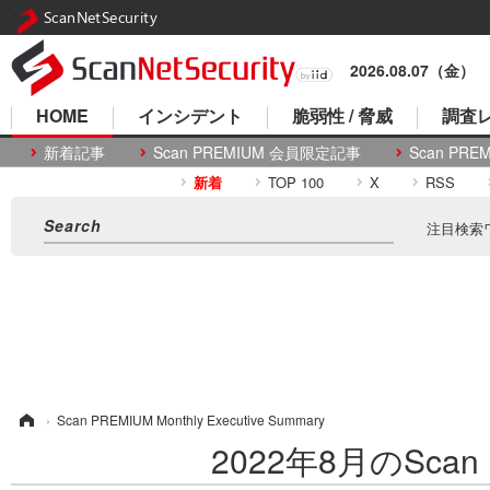
ScanNetSecurity
2026.08.07（金）
HOME
インシデント
脆弱性 / 脅威
調査レ
新着記事
Scan PREMIUM 会員限定記事
Scan P
新着
TOP 100
X
RSS
注目検索
ム
›
Scan PREMIUM Monthly Executive Summary
2022年8月のScan P