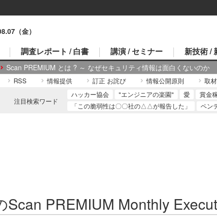
.08.07（金）
調査レポート / 白書
講演 / セミナー
新技術 /
Scan PREMIUM とは ? ～ なぜセキュリティ情報は面白くないのか
RSS
情報提供
訂正 お詫び
情報公開原則
取材
ハッカー協会
"エンジニアの楽園"
愛
賞金
注目検索ワード
「この脆弱性は〇〇社の△△が報告した」
ペン
can PREMIUM Monthly Execut