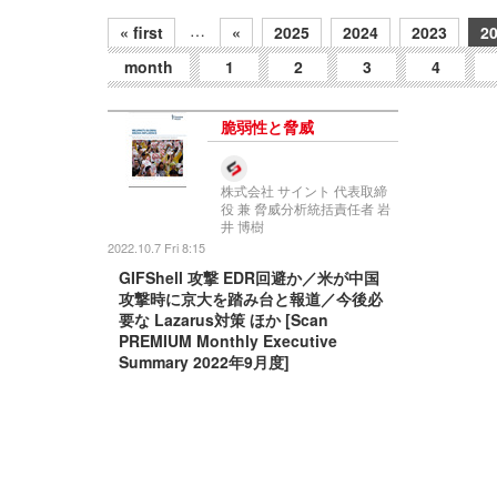
…
« first
«
2025
2024
2023
2
month
1
2
3
4
脆弱性と脅威
株式会社 サイント 代表取締
役 兼 脅威分析統括責任者 岩
井 博樹
2022.10.7 Fri 8:15
GIFShell 攻撃 EDR回避か／米が中国
攻撃時に京大を踏み台と報道／今後必
要な Lazarus対策 ほか [Scan
PREMIUM Monthly Executive
Summary 2022年9月度]