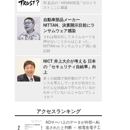
ID 起点の “ HENNGE流 ” ゼロトラ
ストここに爆誕
自動車部品メーカー
NITTAN、決算開示目前にラ
ンサムウェア感染
それは朝出社してタイムカードを
押せないことからはじまった。
NITTAN vs ランサムウェア 戦い全
記録
NICT 井上大介が考える 日本
の「セキュリティ自給率」向
上
多くの組織で海外製のアプライア
ンスを導入していますが自分たち
がどんな仕組みで守られているか
わかっていないんじゃないでしょ
うか？
アクセスランキング
ADサーバ上のデータが外部へ転
送されたと判断 ～ 精電舎電子工