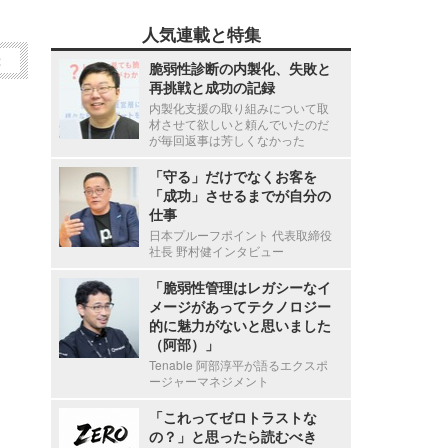
人気連載と特集
2
脆弱性診断の内製化、失敗と
再挑戦と成功の記録
内製化支援の取り組みについて取
材させて欲しいと頼んでいたのだ
が毎回返事は芳しくなかった
「守る」だけでなくお客を
「成功」させるまでが自分の
仕事
日本プルーフポイント 代表取締役
社長 野村健インタビュー
「脆弱性管理はレガシーなイ
メージがあってテクノロジー
的に魅力がないと思いました
（阿部）」
Tenable 阿部淳平が語るエクスポ
ージャーマネジメント
「これってゼロトラストな
の？」と思ったら読むべき