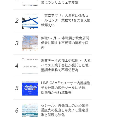
業にランサムウェア攻撃
「東京アプリ」の運営に係るコ
ールセンター業務で1名の個人情
報漏えい
停職1ヶ月 ～ 市職員が飲食店関
係者に関する市税等の情報を口
外
調査データの加工や転用 ～ 大和
ハウス工業子会社が受託した地
盤調査業務で不適切行為
LINE GAMEでユーザー内部識別
子を外部の広告ツールに送信、
総務省から行政指導
セシール、再発防止のため業務
委託先の見直しを完了し選定基
準と管理も強化