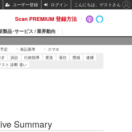
ユーザー登録
ログイン
こんにちは、ゲストさん
Scan PREMIUM 登録方法
 新製品･サービス / 業界動向
予定
表記基準
スマホ
稼ぎ
訴訟
行政指導
更迭
退任
懲戒
逮捕
テスト 診断 違い
ive Summary