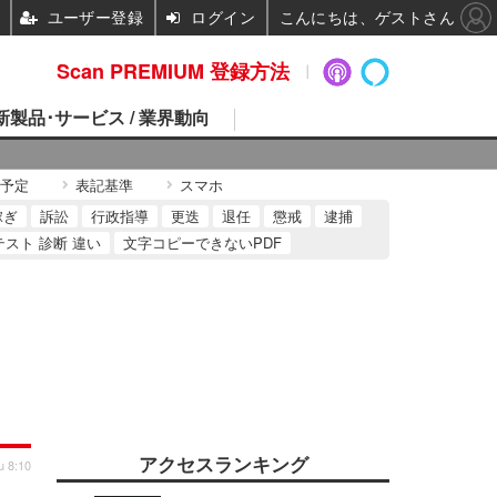
ユーザー登録
ログイン
こんにちは、ゲストさん
Scan PREMIUM 登録方法
 新製品･サービス / 業界動向
予定
表記基準
スマホ
稼ぎ
訴訟
行政指導
更迭
退任
懲戒
逮捕
テスト 診断 違い
文字コピーできないPDF
アクセスランキング
u 8:10