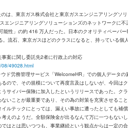
たのは、東京ガス株式会社と東京ガスエンジニアリングソリ
ガスエンジニアリングソリューションズのネットワークに不
た可能性」の約 416 万人だった。日本のクオリティペーパー
である。流石、東京ガスほどのクラスになると、持っている個
失事案に関し委託先2者に行政上の対応
03/08/49028.html
ド労務管理サービス「WelcomeHR」での個人データの
あるので、その規模について再度言及はしないが、今回はク
ようサイバー保険に加入したというリリースであった。クラ
わないことが最重要であり、その為の対策を充実させること
タイルテックにとっては、漏えい事故に遭ったとしても補償
う考えのようだ。全額保険金が出るなんて万に一つもないし
のではとは思いつつも、事業継続という観点からは一定の合