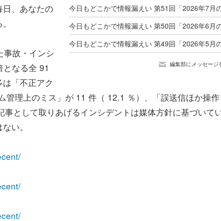
毎日、あなたの
る。
げた事故・インシ
編集部にメッセージ
 倍となる全 91
多は「不正アク
テム管理上のミス」が 11 件（ 12.1 ％）、「誤送信ほか操
なお、記事として取りあげるインシデントは媒体方針に基づいて
はない。
ecent/
ecent/
ecent/