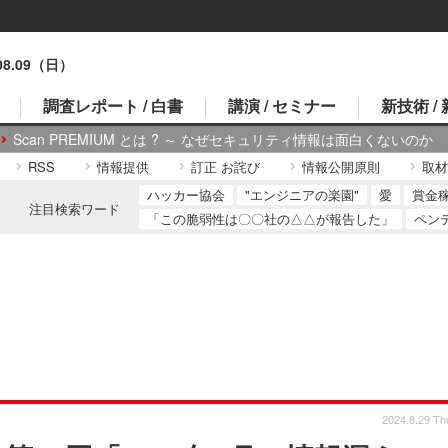
.08.09（日）
調査レポート / 白書
講演 / セミナー
新技術 /
Scan PREMIUM とは ? ～ なぜセキュリティ情報は面白くないのか
RSS
情報提供
訂正 お詫び
情報公開原則
取材
ハッカー協会
"エンジニアの楽園"
愛
賞金
注目検索ワード
「この脆弱性は〇〇社の△△が報告した」
ペン
2024.8.29 Th