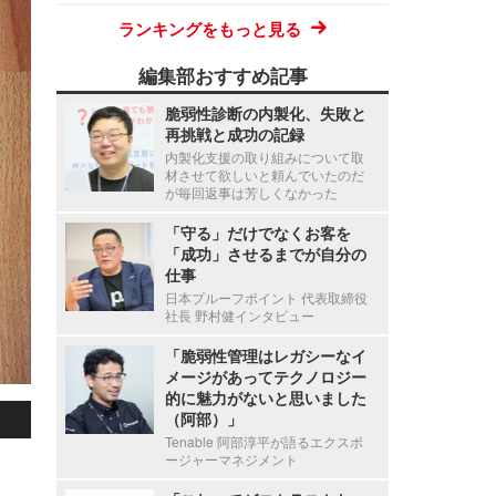
ランキングをもっと見る
編集部おすすめ記事
脆弱性診断の内製化、失敗と
再挑戦と成功の記録
内製化支援の取り組みについて取
材させて欲しいと頼んでいたのだ
が毎回返事は芳しくなかった
「守る」だけでなくお客を
「成功」させるまでが自分の
仕事
日本プルーフポイント 代表取締役
社長 野村健インタビュー
「脆弱性管理はレガシーなイ
メージがあってテクノロジー
的に魅力がないと思いました
（阿部）」
Tenable 阿部淳平が語るエクスポ
ージャーマネジメント