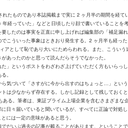
されたものであり本誌掲載まで実に 2 ヶ月半の期間を経て
○ 年経っていた」などと日頃したり顔で書いていることを
を要したのは事実を正直に申し上げれば編集部の「補足漏れ
でこういった事象はときおり発生する。2 ヶ月半も経った
ディアとして恥であり大いにためらわれる。また、こういう
きがあったのかと思って読んだらそうでなかった。
リさせられた」というポストをわざわざ上げていただく方もいらっ
ある。
ら気づいて「さすがに今から出すのはちょっと…」という
ントは少なからず存在する。しかし記録として残しておくと
割でもある。筆者は、東証プライム上場企業を含むさまざまな
編集部に日々届いていると聞いているが、すべてに正論で対処し
いことには一定の意味があると思う。
でだいぶ過去の記事が載ることがあります、ということで