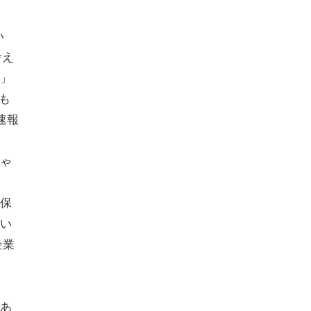
い
考え
」
も
速報
しゃ
保
い
企業
あ