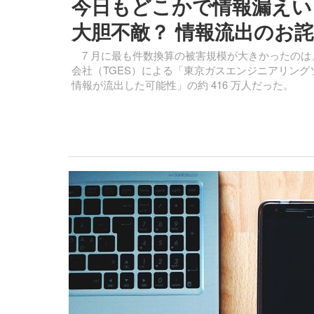
今日もどこかで情報漏えい 
大胆不敵？ 情報流出のお詫
7 月に最も件数換算の被害規模が大きかったのは
会社（TGES）による「東京ガスエンジニアリング
情報が流出した可能性」の約 416 万人だった。