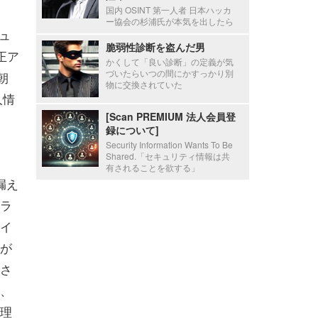
国内 OSINT 第一人者 日本ハッカ
ー協会の杉浦氏が本気を出したら
ュ
脆弱性診断を盗んだ男
正ア
かくして「良い診断」の定義が気
づいたらいつの間にかすっかり別
朝
物に交換されていた
人情
[Scan PREMIUM 法人会員登
録について]
Security Information Wants To Be
Shared.「セキュリティ情報は共
有されることを欲する」
漏え
ラ
イ
が
さ
、
理