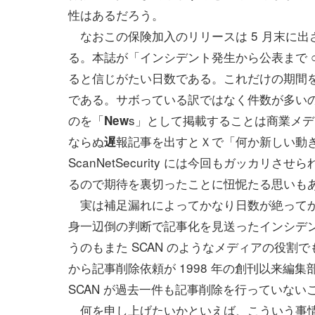
性はあるだろう。
なおこの保険加入のリリースは 5 月末に出
る。本誌が「インシデント発生から公表まで 
ると信じがたい日数である。これだけの期間
である。サボっている訳ではなく件数が多いの
のを「
s」として掲載することは商業メ
New
ならぬ
報記事を出すとＸで「何か新しい動
遅
ScanNetSecurity には今回もガッカ
るので期待を裏切ったことに忸怩たる思いも
実は補足漏れによってかなり日数が絶ってか
身一辺倒の判断で記事化を見送ったインシデ
うのもまた SCAN のようなメディアの役
から記事削除依頼が 1998 年の創刊以来
SCAN が過去一件も記事削除を行っていな
何を申し上げたいかといえば、こういう事情