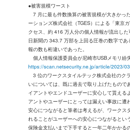
●被害規模ワースト
7 月に最も件数換算の被害規模が大きかっ
ーションズ株式会社（TGES）による「東京
クセス、約 416 万人分の個人情報が流出し
日新聞の 343.7 万部を上回る圧巻の数字
報の数も桁違いであった。
個人情報保護委員会が尼崎市USBメモリ紛
https://scan.netsecurity.ne.jp/article/2023/
3 位のワークスタイルテック株式会社のクラウ
いについては、既に過去で取り上げたもので
イアントやエンドユーザーに安心して貰える
アントやユーザーにとっては漏えい事故に遭
安心につながると筆者は考えるが、ワークス
れることがユーザーへの安心につながるとい
保険金支払いまで下手すると一年二年かかる