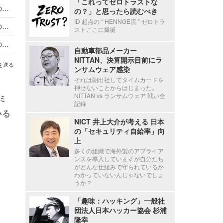
「これってゼロトラストな
今日もどこかで情報漏えい 第51回「2026年7月の情報漏えい」三重県、陸自インシデントを他山の石として USB メモリ 1 万個チェック
の？」と思ったら読むべき
ID 起点の “ HENNGE流 ” ゼロトラ
今日もどこかで情報漏えい 第50回「2026年6月の情報漏えい」Microsoft Excel 非表示機能による情報漏えい第二弾！
ストここに爆誕
今日もどこかで情報漏えい 第49回「2026年5月の情報漏えい」その地方ならではのケジメのつけ方
自動車部品メーカー
NITTAN、決算開示目前にラ
を送る
ンサムウェア感染
それは朝出社してタイムカードを
押せないことからはじまった。
NITTAN vs ランサムウェア 戦い全
作ミ
記録
いる
NICT 井上大介が考える 日本
の「セキュリティ自給率」向
上
多くの組織で海外製のアプライア
ンスを導入していますが自分たち
がどんな仕組みで守られているか
わかっていないんじゃないでしょ
うか？
「趣味：ハッキング」一般社
団法人日本ハッカー協会 杉浦
隆幸