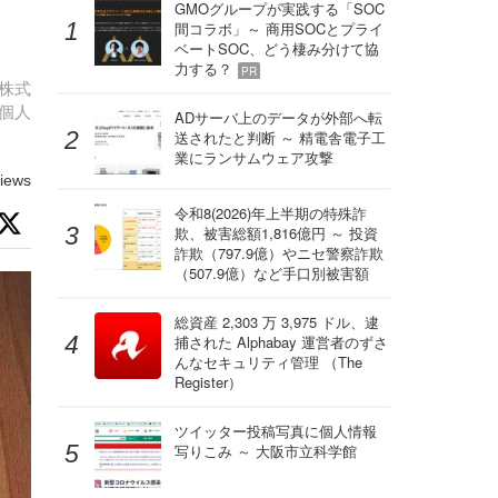
」
GMOグループが実践する「SOC
間コラボ」～ 商用SOCとプライ
ベートSOC、どう棲み分けて協
力する？
PR
株式
の個人
ADサーバ上のデータが外部へ転
送されたと判断 ～ 精電舎電子工
業にランサムウェア攻撃
iews
令和8(2026)年上半期の特殊詐
欺、被害総額1,816億円 ～ 投資
詐欺（797.9億）やニセ警察詐欺
（507.9億）など手口別被害額
総資産 2,303 万 3,975 ドル、逮
捕された Alphabay 運営者のずさ
んなセキュリティ管理 （The
Register）
ツイッター投稿写真に個人情報
写りこみ ～ 大阪市立科学館