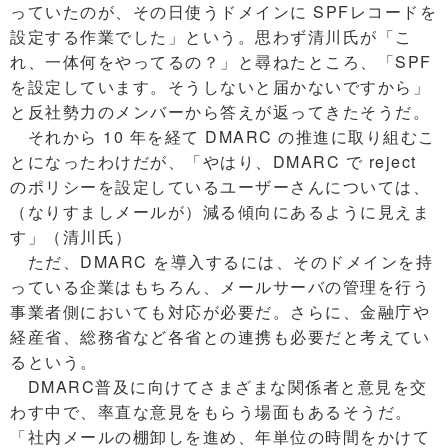
っていたのが、その日使うドメインに SPFレコードを
設定する作業でした」という。思わず清川氏が「こ
れ、一体何をやってるの？」と尋ねたところ、「SPF
を設定しています。そうしないと届かないですから」
と反社勢力のメンバーから答えが返ってきたそうだ。
それから 10 年を経て DMARC の推進に取り組むこ
とになったわけだが、「やはり、DMARC で reject
のポリシーを設定しているユーザーさんについては、
（なりすましメールが）減る傾向にあるように見えま
す」（清川氏）
ただ、DMARC を導入するには、そのドメインを持
っている企業はもちろん、メールサーバの管理を行う
事業者側においても対応が必要だ。さらに、金融庁や
経産省、総務省など各省との連携も必要だと考えてい
るという。
DMARC普及に向けてさまざまな関係者と意見を交
わす中で、率直な意見をもらう場面もあるそうだ。
「社内メールの棚卸しを進め、年単位の時間をかけて