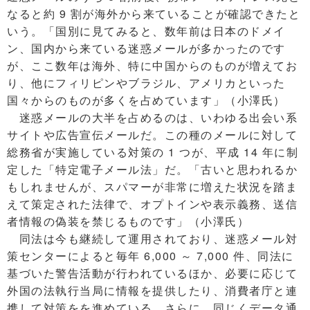
なると約 9 割が海外から来ていることが確認できたと
いう。「国別に見てみると、数年前は日本のドメイ
ン、国内から来ている迷惑メールが多かったのです
が、ここ数年は海外、特に中国からのものが増えてお
り、他にフィリピンやブラジル、アメリカといった
国々からのものが多くを占めています」（小澤氏）
迷惑メールの大半を占めるのは、いわゆる出会い系
サイトや広告宣伝メールだ。この種のメールに対して
総務省が実施している対策の 1 つが、平成 14 年に制
定した「特定電子メール法」だ。「古いと思われるか
もしれませんが、スパマーが非常に増えた状況を踏ま
えて策定された法律で、オプトインや表示義務、送信
者情報の偽装を禁じるものです」（小澤氏）
同法は今も継続して運用されており、迷惑メール対
策センターによると毎年 6,000 ～ 7,000 件、同法に
基づいた警告活動が行われているほか、必要に応じて
外国の法執行当局に情報を提供したり、消費者庁と連
携して対策をを進めている。さらに、同じくデータ通