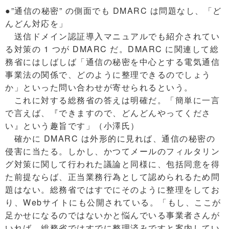
●”通信の秘密” の側面でも DMARC は問題なし、「ど
んどん対応を」
送信ドメイン認証導入マニュアルでも紹介されてい
る対策の 1 つが DMARC だ。DMARC に関連して総
務省にはしばしば「通信の秘密を中心とする電気通信
事業法の関係で、どのように整理できるのでしょう
か」といった問い合わせが寄せられるという。
これに対する総務省の答えは明確だ。「簡単に一言
で言えば、『できますので、どんどんやってくださ
い』という趣旨です」（小澤氏）
確かに DMARC は外形的に見れば、通信の秘密の
侵害に当たる。しかし、かつてメールのフィルタリン
グ対策に関して行われた議論と同様に、包括同意を得
た前提ならば、正当業務行為として認められるため問
題はない。総務省ではすでにそのように整理をしてお
り、Webサイトにも公開されている。「もし、ここが
足かせになるのではないかと悩んでいる事業者さんが
いれば、総務省ではすでに整理済みですと案内してい