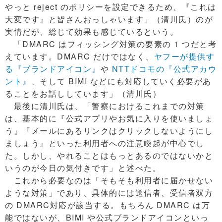
やっと reject のポリシーを設定できるため、『これは
大変です』と皆さんおっしゃいます」（清川氏）のが
実情だが、総じて効果も感じているという。
「DMARC はフィッシング対策の要素の 1 つだと考
えています。DMARC だけではなく、
ヤフーが提供す
る『ブランドアイコン』
や
NTTドコモの『公式アカウ
ント』
、そして BIMI などにも対応していく必要があ
ることをお話ししています」（清川氏）
最後に清川氏は、「警察におけるこれまでの対策
は、基本的に『公式アプリやお気に入りを使いましょ
う』『メールにあるリンクはクリックしないようにし
ましょう』といった利用者への注意喚起が中心でし
た。しかし、やれることはもっとあるのではないかと
いうのが今日の気付きです」と述べた。
これから必要なのは「そもそも利用者に届かせない
ような対策」であり、具体的には送信者、受信者双方
の DMARC対応が該当する。もちろん DMARC は万
能ではないが、BIMI や公式ブランドアイコンといっ