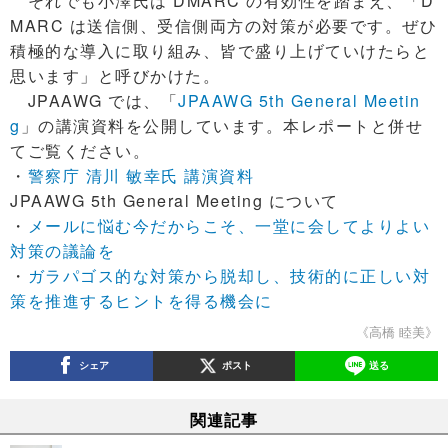
それでも小澤氏は DMARC の有効性を踏まえ、「D
MARC は送信側、受信側両方の対策が必要です。ぜひ
積極的な導入に取り組み、皆で盛り上げていけたらと
思います」と呼びかけた。
JPAAWG では、「
JPAAWG 5th General Meetin
g
」の講演資料を公開しています。本レポートと併せ
てご覧ください。
・
警察庁 清川 敏幸氏 講演資料
JPAAWG 5th General Meeting について
・
メールに悩む今だからこそ、一堂に会してよりよい
対策の議論を
・
ガラパゴス的な対策から脱却し、技術的に正しい対
策を推進するヒントを得る機会に
《高橋 睦美》
シェア
ポスト
送る
関連記事