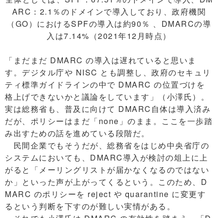
ARC：2.1％のドメインで導入しており、政府機関
（GO）におけるSPFの導入は約90％ 、DMARCの導
入は7.14%（2021年12月時点）
「まだまだ DMARC の導入は遅れていると思いま
す。デジタル庁や NISC とも調整し、政府のセキュリ
ティ標準ガイドラインの中で DMARC の位置づけを
格上げできないかと議論をしています」（小澤氏）。
実は総務省も、普及に向けて DMARC自体は導入済み
だが、ポリシーはまだ「none」のまま。ここを一歩踏
み出すための話を進めている段階だ。
民間企業でもそうだが、総務省をはじめ中央省庁の
システムにおいても、DMARC導入が検討の俎上に上
がると「メーリングリストが届かなくなるのではない
か」といった声が上がってくるという。このため、D
MARC のポリシーを reject や quarantine に変更す
るという判断を下すのが難しい実情がある。