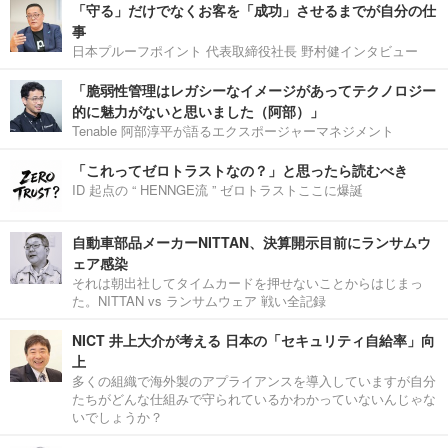
「守る」だけでなくお客を「成功」させるまでが自分の仕
事
日本プルーフポイント 代表取締役社長 野村健インタビュー
「脆弱性管理はレガシーなイメージがあってテクノロジー
的に魅力がないと思いました（阿部）」
Tenable 阿部淳平が語るエクスポージャーマネジメント
「これってゼロトラストなの？」と思ったら読むべき
ID 起点の “ HENNGE流 ” ゼロトラストここに爆誕
自動車部品メーカーNITTAN、決算開示目前にランサムウ
ェア感染
それは朝出社してタイムカードを押せないことからはじまっ
た。NITTAN vs ランサムウェア 戦い全記録
NICT 井上大介が考える 日本の「セキュリティ自給率」向
上
多くの組織で海外製のアプライアンスを導入していますが自分
たちがどんな仕組みで守られているかわかっていないんじゃな
いでしょうか？