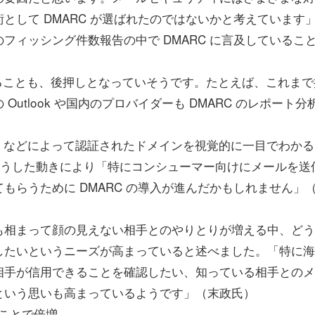
として DMARC が選ばれたのではないかと考えています
フィッシング件数報告の中で DMARC に言及しているこ
ることも、後押しとなっていそうです。たとえば、これまで
utlook や国内のプロバイダーも DMARC のレポート分
DMARC などによって認証されたドメインを視覚的に一目でわか
。こうした動きにより「特にコンシューマー向けにメールを送
もらうために DMARC の導入が進んだかもしれません」
ナ禍も相まって顔の見えない相手とのやりとりが増える中、ど
したいというニーズが高まっていると述べました。「特に海
相手が信用できることを確認したい、知っている相手とのメ
という思いも高まっているようです」（末政氏）
すことで倍増