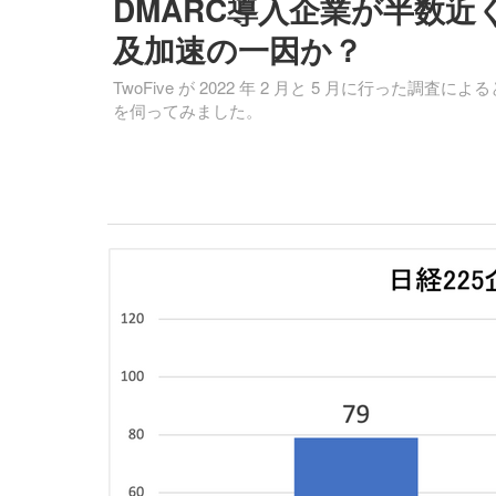
DMARC導入企業が半数
及加速の一因か？
TwoFive が 2022 年 2 月と 5 月に行
を伺ってみました。