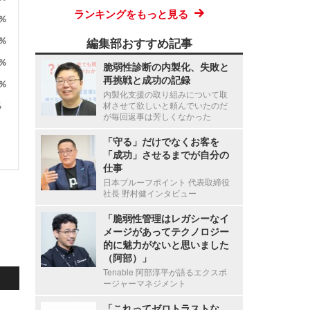
ランキングをもっと見る
編集部おすすめ記事
脆弱性診断の内製化、失敗と
再挑戦と成功の記録
内製化支援の取り組みについて取
材させて欲しいと頼んでいたのだ
が毎回返事は芳しくなかった
「守る」だけでなくお客を
「成功」させるまでが自分の
仕事
日本プルーフポイント 代表取締役
社長 野村健インタビュー
「脆弱性管理はレガシーなイ
メージがあってテクノロジー
的に魅力がないと思いました
（阿部）」
Tenable 阿部淳平が語るエクスポ
ージャーマネジメント
「これってゼロトラストな