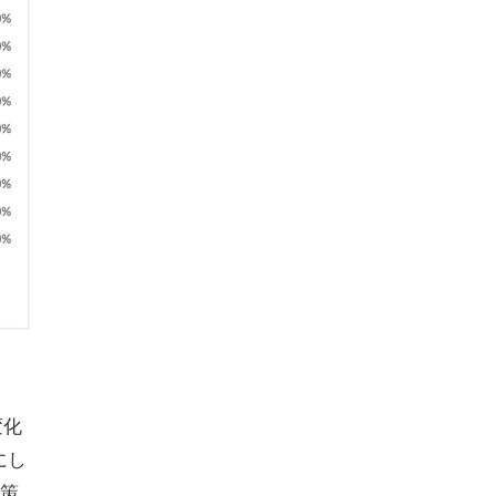
変化
にし
策