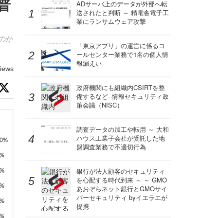
普
ADサーバ上のデータが外部へ転
送されたと判断 ～ 精電舎電子工
業にランサムウェア攻撃
るのか
「東京アプリ」の運営に係るコ
ールセンター業務で1名の個人情
報漏えい
iews
政府機関にも組織内CSIRTを整
備するなど--情報セキュリティ政
策会議（NISC）
調査データの加工や転用 ～ 大和
ハウス工業子会社が受託した地
盤調査業務で不適切行為
銀行が法人顧客のセキュリティ
を心配する時代到来 ～ ～ GMO
あおぞらネット銀行とGMOサイ
バーセキュリティ byイエラエが
提携