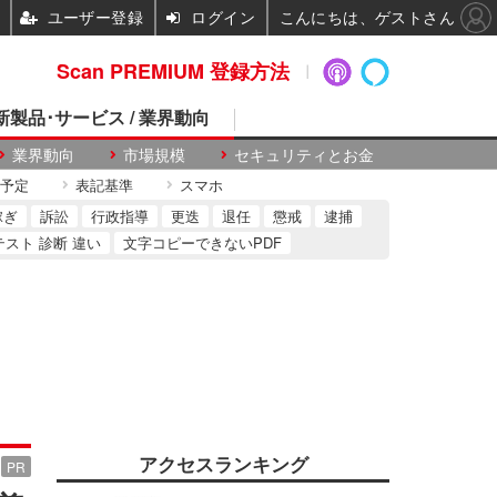
ユーザー登録
ログイン
こんにちは、ゲストさん
Scan PREMIUM 登録方法
 新製品･サービス / 業界動向
業界動向
市場規模
セキュリティとお金
予定
表記基準
スマホ
稼ぎ
訴訟
行政指導
更迭
退任
懲戒
逮捕
テスト 診断 違い
文字コピーできないPDF
アクセスランキング
PR