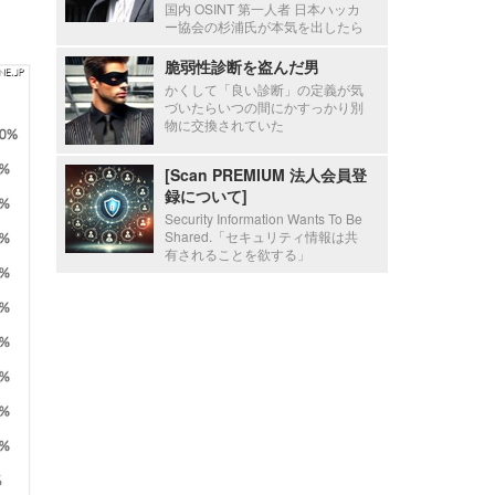
国内 OSINT 第一人者 日本ハッカ
ー協会の杉浦氏が本気を出したら
脆弱性診断を盗んだ男
かくして「良い診断」の定義が気
づいたらいつの間にかすっかり別
物に交換されていた
[Scan PREMIUM 法人会員登
録について]
Security Information Wants To Be
Shared.「セキュリティ情報は共
有されることを欲する」