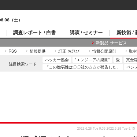
.08.08（土）
調査レポート / 白書
講演 / セミナー
新技術 /
新製品 サービス
RSS
情報提供
訂正 お詫び
情報公開原則
取材
ハッカー協会
"エンジニアの楽園"
愛
賞金
注目検索ワード
「この脆弱性は〇〇社の△△が報告した」
ペン
2022.6.28 Tue 9:36
2022.6.28 Tue 8:15