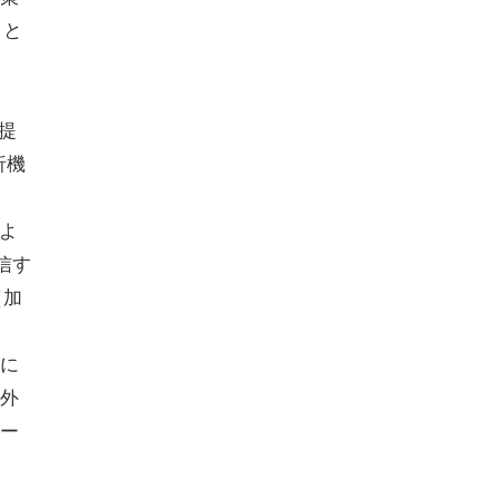
」と
と
提
析機
るよ
信す
（加
うに
外
ー