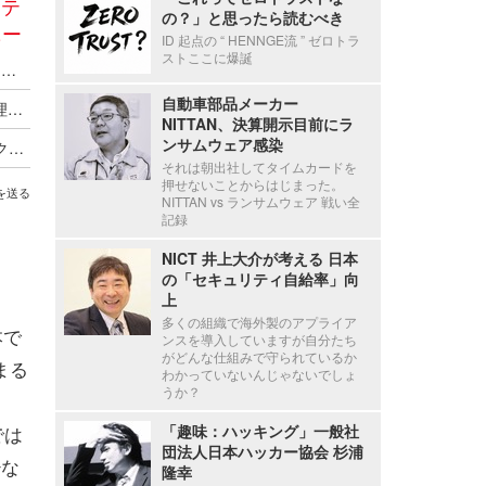
リテ
の？」と思ったら読むべき
ニー
ID 起点の “ HENNGE流 ” ゼロトラ
ストここに爆誕
TwoFive、2026年上半期のフィッシングトレンドを公開 ～ Azure の悪用拡大
自動車部品メーカー
TwoFive、事例から学ぶ Microsoft 365 の設定管理・脅威検知ウェビナーを7月30日に開催
NITTAN、決算開示目前にラ
ンサムウェア感染
DMARC解析サービス「DMARC/25 Analyze」、クラウド安全性の国際規格「ISO/IEC 27017」認証を取得
それは朝出社してタイムカードを
押せないことからはじまった。
を送る
NITTAN vs ランサムウェア 戦い全
記録
NICT 井上大介が考える 日本
の「セキュリティ自給率」向
上
多くの組織で海外製のアプライア
本で
ンスを導入していますが自分たち
がどんな仕組みで守られているか
まる
わかっていないんじゃないでしょ
うか？
では
「趣味：ハッキング」一般社
団法人日本ハッカー協会 杉浦
少な
隆幸