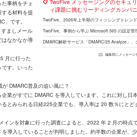
TwoFive メッセージングのセキュ
った事柄をチェ
ィ課題に挑むリーディングカンパ
断する材料を提
RC」です。
りすましメール
ではなかなか導
編集部にメッセージ
と 5 月に行った
うです。いった
威が DMARC普及の追い風に？
業がすでに DMARC を導入しています。これに対し日
とみられる日経225企業でも、導入率は 20 数％にとど
0ドメインを対象に行った調査によると、2022 年 2 月の時点
 DMARC を導入していることが判明しました。約半数の企業が、