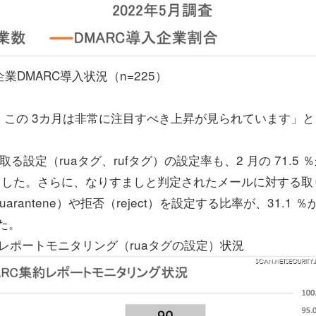
5企業DMARC導入状況（n=225）
この 3カ月は非常に注目すべき上昇が見られています」と
定（ruaタグ、rufタグ）の設定率も、2 月の 71.5 
りました。さらに、なりすましと判定されたメールに対する取
ntene）や拒否（reject）を設定する比率が、31.1 ％
た。
RC集約レポートモニタリング（ruaタグの設定）状況