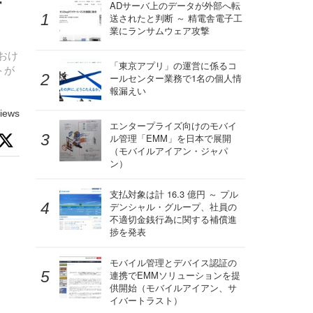
す
ADサーバ上のデータが外部へ転
送されたと判断 ～ 精電舎電子工
業にランサムウェア攻撃
におけ
「東京アプリ」の運営に係るコ
トが
ールセンター業務で1名の個人情
報漏えい
iews
エンタープライズ向けのモバイ
ル管理「EMM」を日本で展開
（モバイルアイアン・ジャパ
ン）
支払対象は計 16.3 億円 ～ プル
デンシャル・グループ、社員の
不適切金銭行為に関する補償進
捗を発表
モバイル管理とデバイス認証の
連携でEMMソリューションを提
供開始（モバイルアイアン、サ
イバートラスト）