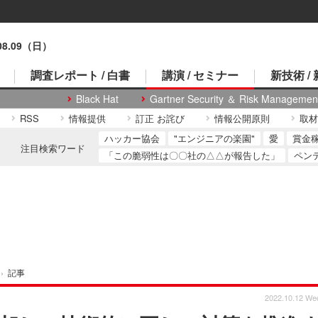
.08.09（日）
調査レポート / 白書
講演 / セミナー
新技術 /
Black Hat
Gartner Security ＆ Risk Managemen
RSS
情報提供
訂正 お詫び
情報公開原則
取材
ハッカー協会
"エンジニアの楽園"
愛
賞金
注目検索ワード
「この脆弱性は〇〇社の△△が報告した」
ペン
›
記事
2022.10.12 We