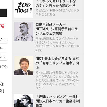
「これってゼロトラストな
の？」と思ったら読むべき
ID 起点の “ HENNGE流 ” ゼロトラ
ストここに爆誕
ng
自動車部品メーカー
NITTAN、決算開示目前にラ
ンサムウェア感染
それは朝出社してタイムカードを
高止まりのフィッシング＆スミッシング、引き続きの対策推進とテイクダウンによるカウンターパンチ ～ JPAAWG 8th General Meeting レポート #04
押せないことからはじまった。
NITTAN vs ランサムウェア 戦い全
正しいメールなのに正しく届かない！ 当たり前のようで知られていないその理由とは？ JPAAWG 8th General Meeting レポート #03
記録
モバイル 4 社が呼びかけ フィッシングメールは DMARC だけではなくならない 今だからこそ見直したい SPF の設定不備 ～ JPAAWG 8th General Meeting レポート #02
NICT 井上大介が考える 日本
の「セキュリティ自給率」向
を送る
上
多くの組織で海外製のアプライア
ンスを導入していますが自分たち
がどんな仕組みで守られているか
な
わかっていないんじゃないでしょ
うか？
利
「趣味：ハッキング」一般社
団法人日本ハッカー協会 杉浦
隆幸