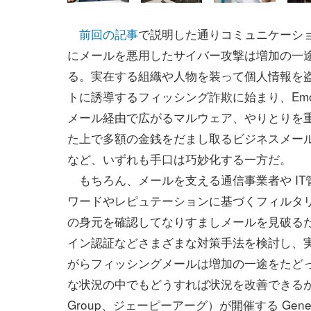
前回の記事
で説明した通りコミュニケーシ
にメールを悪用したサイバー攻撃は増加の一
る。実在する組織や人物を装って個人情報を
トに誘導するフィッシング詐欺に始まり、Emot
メール経由で広がるマルウェア、やりとりを
た上で多額の金銭をだまし取るビジネスメール
など、いずれも手口は巧妙化する一方だ。
もちろん、メールを支える通信事業者や IT
ワードやレピュテーションに基づくフィルタ
の身元を確認してなりすましメールを見破る
イン認証などさまざまな対策手法を検討し、
がらフィッシングメールは増加の一途をたど
な状況の中でもどうすれば状況を改善できるかを議論する場
Group、ジェーピーアーグ）が開催する General