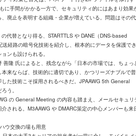
ともに手間がかかる一方で、セキュリティ的にはあまり効果
ら、廃止を表明する組織・企業が増えている。問題はその代
PAP の代替となり得る、STARTTLS や DANE（DNS-based
ities）といった配送経路の暗号化技術を紹介し、根本的にデータを保護で
ションも設けられる。
 善隆 氏によると、残念ながら「日本の市場では、ちょっ
し本来ならば、技術的に適切であり、かつリーズナブルで普
術こそ採用されるべきだ。JPAAWG 5th General
だろう。
G の General Meeting の内容も踏まえ、メールセキュ
される。M3AAWG や DMARC策定の中心メンバーも来
ウハウ交換の場も用意
g では他にも、日本の大手3キャリアの担当者が一堂に会し、モバイルメ