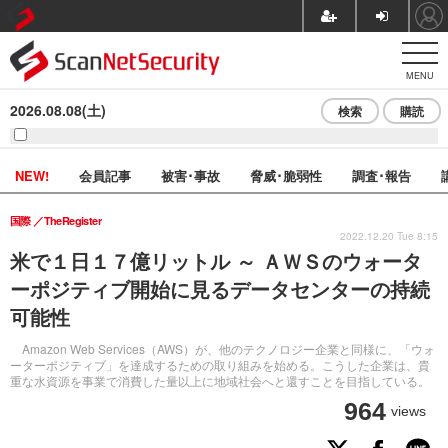
MENU
2026.08.08(土)
検索
購読
NEW!
会員記事
被害･事故
脅威･脆弱性
調査･報告
国際
TheRegister
2022.12.20 Tue 8:15
米で１日１７億リットル ～ ＡＷＳのウォータ
ーポジティブ開始に見るデータセンターの持続
可能性
Amazon Web Services（AWS）が、他のテクノロジー企業と同様に、「ウォ
ーターポジティブ」を達成するための取り組みを始める。こうした企業は、貴
重な水資源を事業で消費した量以上に地域社会へと還すことを目指している。
964
views