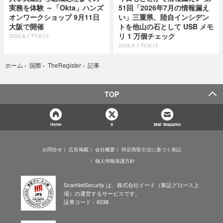
実務を体験 ～「Okta」ハンズ
51回「2026年7月の情報漏え
オンワークショップ 9月11日
い」三重県、陸自インシデン
大阪で開催
トを他山の石として USB メモ
リ 1 万個チェック
2026.8.7 Fri 8:10
2026.8.7 Fri 8:15
記事
ホーム
›
国際
›
TheRegister
›
TOP
Home
X
Mail Magazine
お問合せ
広告掲載
会社概要
特定商取引法に基づく表記
個人情報保護方針
ScanNetSecurity は、株式会社イード（東証グロース上
場）の運営するサービスです。
証券コード：6038