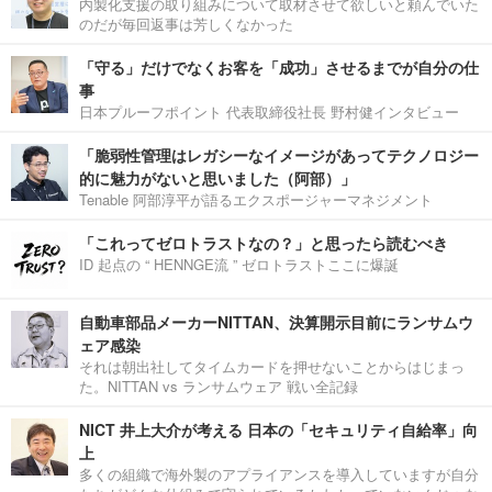
内製化支援の取り組みについて取材させて欲しいと頼んでいた
のだが毎回返事は芳しくなかった
「守る」だけでなくお客を「成功」させるまでが自分の仕
事
日本プルーフポイント 代表取締役社長 野村健インタビュー
「脆弱性管理はレガシーなイメージがあってテクノロジー
的に魅力がないと思いました（阿部）」
Tenable 阿部淳平が語るエクスポージャーマネジメント
「これってゼロトラストなの？」と思ったら読むべき
ID 起点の “ HENNGE流 ” ゼロトラストここに爆誕
自動車部品メーカーNITTAN、決算開示目前にランサムウ
ェア感染
それは朝出社してタイムカードを押せないことからはじまっ
た。NITTAN vs ランサムウェア 戦い全記録
NICT 井上大介が考える 日本の「セキュリティ自給率」向
上
多くの組織で海外製のアプライアンスを導入していますが自分