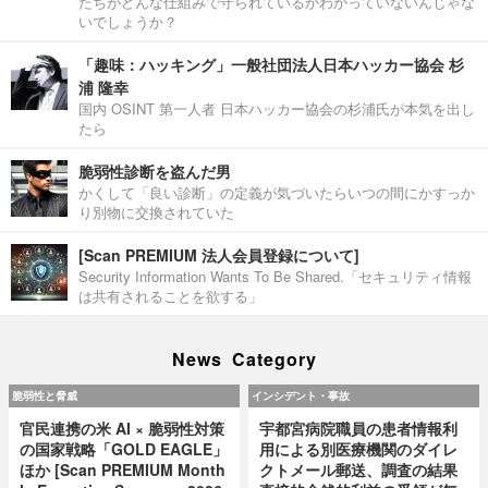
たちがどんな仕組みで守られているかわかっていないんじゃな
いでしょうか？
「趣味：ハッキング」一般社団法人日本ハッカー協会 杉
浦 隆幸
国内 OSINT 第一人者 日本ハッカー協会の杉浦氏が本気を出し
たら
脆弱性診断を盗んだ男
かくして「良い診断」の定義が気づいたらいつの間にかすっか
り別物に交換されていた
[Scan PREMIUM 法人会員登録について]
Security Information Wants To Be Shared.「セキュリティ情報
は共有されることを欲する」
News Category
脆弱性と脅威
インシデント・事故
官民連携の米 AI × 脆弱性対策
宇都宮病院職員の患者情報利
の国家戦略「GOLD EAGLE」
用による別医療機関のダイレ
ほか [Scan PREMIUM Month
クトメール郵送、調査の結果