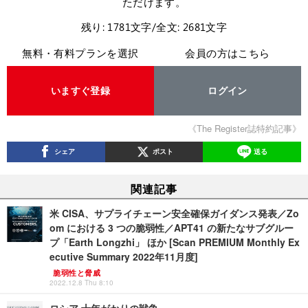
ただけます。
残り: 1781文字/全文: 2681文字
無料・有料プランを選択
会員の方はこちら
いますぐ登録
ログイン
《The Register誌特約記事》
シェア
ポスト
送る
関連記事
米 CISA、サプライチェーン安全確保ガイダンス発表／Zo
om における 3 つの脆弱性／APT41 の新たなサブグルー
プ「Earth Longzhi」 ほか [Scan PREMIUM Monthly Ex
ecutive Summary 2022年11月度]
脆弱性と脅威
2022.12.8 Thu 8:10
ロシア 十年がかりの戦争