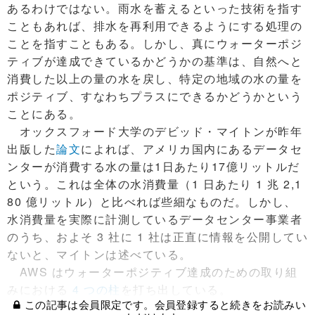
あるわけではない。雨水を蓄えるといった技術を指す
こともあれば、排水を再利用できるようにする処理の
ことを指すこともある。しかし、真にウォーターポジ
ティブが達成できているかどうかの基準は、自然へと
消費した以上の量の水を戻し、特定の地域の水の量を
ポジティブ、すなわちプラスにできるかどうかという
ことにある。
オックスフォード大学のデビッド・マイトンが昨年
出版した
論文
によれば、アメリカ国内にあるデータセ
ンターが消費する水の量は1日あたり17億リットルだ
という。これは全体の水消費量（1 日あたり 1 兆 2,1
80 億リットル）と比べれば些細なものだ。しかし、
水消費量を実際に計測しているデータセンター事業者
のうち、およそ 3 社に 1 社は正直に情報を公開してい
ないと、マイトンは述べている。
AWS はウォーターポジティブ達成のための取り組
みにおける
4 つの柱
を打ち出している。
この記事は会員限定です。会員登録すると続きをお読みい