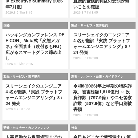
ly Executive Summary 2026
直接的金銭的利益の受領が無
年7月度]
いことを確認
2026.8.6 Thu 8:15
2026.8.7 Fri 8:05
国際
製品・サービス・業界動向
ハッキングカンファレンス DE
スリーシェイクのエンジニア
F CON、Meta式「変態メガ
4 名が翻訳『実践 プラットフ
ネ」全面禁止（度付きもNG）
ォームエンジニアリング』8 /
広がるスマートグラス締め出
24 発売
し
2026.8.7 Fri 8:00
2026.8.3 Mon 8:15
製品・サービス・業界動向
調査・レポート・白書・ガイドライン
スリーシェイクのエンジニア
令和8(2026)年上半期の特殊詐
4 名が翻訳『実践 プラットフ
欺、被害総額1,816億円 ～ 投
ォームエンジニアリング』8 /
資詐欺（797.9億）やニセ警察
24 発売
詐欺（507.9億）など手口別被
害額
2026.8.7 Fri 8:00
2026.8.7 Fri 8:00
研修・セミナー・カンファレンス
特集
人事異動から退職処理までの
今日もどこかで情報漏えい 第