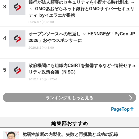
銀行が法人顧客のセキュリティを心配する時代到来 ～
～ GMOあおぞらネット銀行とGMOサイバーセキュリ
ティ byイエラエが提携
2026.8.6(木) 8:00
オープンソースへの恩返し ～ HENNGEが「PyCon JP
2026」おやつスポンサーに
2026.8.6(木) 8:00
政府機関にも組織内CSIRTを整備するなど--情報セキュ
リティ政策会議（NISC）
2012.1.25(水) 17:41
ランキングをもっと見る
PageTop
編集部おすすめ
脆弱性診断の内製化、失敗と再挑戦と成功の記録