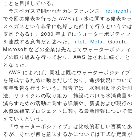
ことを目指している。
ラスベガスで開かれたカンファレンス
「re:Invent」
で今回の発表を行った AWS は（水に関する発表をラ
スベガスという非常に乾燥した都市で行うというのは
皮肉である）、2030 年までにウォーターポジティブ
を達成する意向だと述べた。
Intel
、
Meta
、Google、
Microsoft などの企業は先んじてウォーターポジティ
ブの取り組みを行っており、AWS はそれに続くこと
となった。
AWS によれば、同社は既にウォーターポジティブ
を達成するために動きだしており、進捗状況について
毎年報告を行うという。報告では、水利用効率の計測
法、リサイクルの取り組み、施設における水消費量を
減らすための活動に関する詳細や、新規および現行の
水資源補充プロジェクトに関する最新情報について伝
えていくという。
「ウォーターポジティブ」は比較的新しい言葉であ
るが、それが何を意味するかについては正式な定義が