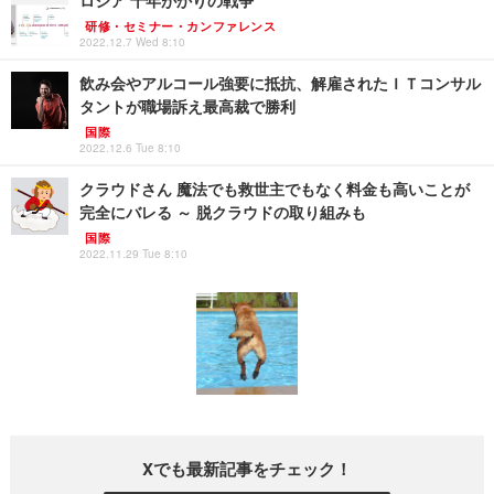
研修・セミナー・カンファレンス
2022.12.7 Wed 8:10
飲み会やアルコール強要に抵抗、解雇されたＩＴコンサル
タントが職場訴え最高裁で勝利
国際
2022.12.6 Tue 8:10
クラウドさん 魔法でも救世主でもなく料金も高いことが
完全にバレる ～ 脱クラウドの取り組みも
国際
2022.11.29 Tue 8:10
Xでも最新記事をチェック！