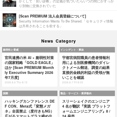
かくして「良い診断」の定義が気づいたらいつの間にかすっか
り別物に交換されていた
[Scan PREMIUM 法人会員登録について]
Security Information Wants To Be Shared.「セキュリティ情報
は共有されることを欲する」
News Category
脆弱性と脅威
インシデント・事故
官民連携の米 AI × 脆弱性対策
宇都宮病院職員の患者情報利
の国家戦略「GOLD EAGLE」
用による別医療機関のダイレ
ほか [Scan PREMIUM Month
クトメール郵送、調査の結果
ly Executive Summary 2026
直接的金銭的利益の受領が無
年7月度]
いことを確認
2026.8.6 Thu 8:15
2026.8.7 Fri 8:05
国際
製品・サービス・業界動向
ハッキングカンファレンス DE
スリーシェイクのエンジニア
F CON、Meta式「変態メガ
4 名が翻訳『実践 プラットフ
ネ」全面禁止（度付きもNG）
ォームエンジニアリング』8 /
広がるスマートグラス締め出
24 発売