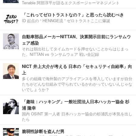
Tenable 阿部淳平が語るエクスポージャーマネジメント
「これってゼロトラストなの？」と思ったら読むべき
ID 起点の “ HENNGE流 ” ゼロトラストここに爆誕
自動車部品メーカーNITTAN、決算開示目前にランサムウ
ェア感染
それは朝出社してタイムカードを押せないことからはじまっ
た。NITTAN vs ランサムウェア 戦い全記録
NICT 井上大介が考える 日本の「セキュリティ自給率」向
上
多くの組織で海外製のアプライアンスを導入していますが自分
たちがどんな仕組みで守られているかわかっていないんじゃな
いでしょうか？
「趣味：ハッキング」一般社団法人日本ハッカー協会 杉
浦 隆幸
国内 OSINT 第一人者 日本ハッカー協会の杉浦氏が本気を出し
たら
脆弱性診断を盗んだ男