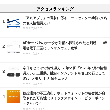
アクセスランキング
「東京アプリ」の運営に係るコールセンター業務で1名
の個人情報漏えい
2026.8.7(金) 8:05
ADサーバ上のデータが外部へ転送されたと判断 ～ 精
電舎電子工業にランサムウェア攻撃
2026.8.7(金) 8:05
今日もどこかで情報漏えい 第51回「2026年7月の情報
漏えい」三重県、陸自インシデントを他山の石として
USB メモリ 1 万個チェック
2026.8.7(金) 8:15
仮想通貨の不正流出、ホットウォレットの秘密鍵が窃
取された可能性（リミックスポイント、ビットポイン
トジャパン）
2019.7.18(木) 8:05