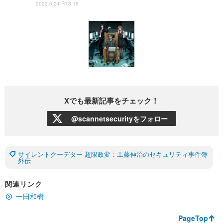
2022.6.24 Fri 8:15
Xでも最新記事をチェック！
@scannetsecurityをフォロー
サイレントクーデター 超限政変：工藤伸治のセキュリティ事件簿
外伝
関連リンク
一田和樹
PageTop