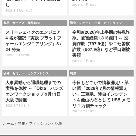
し
2026.8.7 Fri 8:00
2026.8.3 Mon 8:15
製品・サービス・業界動向
調査・レポート・白書・ガイドライン
スリーシェイクのエンジニア
令和8(2026)年上半期の特殊詐
4 名が翻訳『実践 プラットフ
欺、被害総額1,816億円 ～ 投
ォームエンジニアリング』8 /
資詐欺（797.9億）やニセ警察
24 発売
詐欺（507.9億）など手口別被
害額
2026.8.7 Fri 8:00
2026.8.7 Fri 8:00
研修・セミナー・カンファレンス
特集
人事異動から退職処理までの
今日もどこかで情報漏えい 第
実務を体験 ～「Okta」ハンズ
51回「2026年7月の情報漏え
オンワークショップ 9月11日
い」三重県、陸自インシデン
大阪で開催
トを他山の石として USB メモ
リ 1 万個チェック
2026.8.7 Fri 8:10
2026.8.7 Fri 8:15
記事
ホーム
›
特集
›
フィクション
›