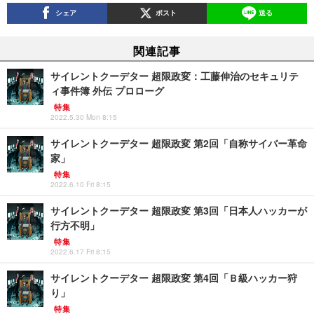
シェア
ポスト
送る
関連記事
サイレントクーデター 超限政変：工藤伸治のセキュリテ
ィ事件簿 外伝 プロローグ
特集
2022.5.30 Mon 8:15
サイレントクーデター 超限政変 第2回「自称サイバー革命
家」
特集
2022.6.10 Fri 8:15
サイレントクーデター 超限政変 第3回「日本人ハッカーが
行方不明」
特集
2022.6.17 Fri 8:15
サイレントクーデター 超限政変 第4回「Ｂ級ハッカー狩
り」
特集