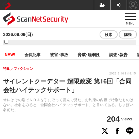
MENU
2026.08.09(日)
検索
購読
NEW!
会員記事
被害･事故
脅威･脆弱性
調査･報告
特集
フィクション
2022.9.16 Fri 8:15
サイレントクーデター 超限政変 第16回「合同
会社ハイテックサポート」
オレはその場でＮＤＡを手に取って読んで見た。お約束の内容で特別なものは
ない。社名をみると「合同会社ハイテックサポート」と書いてある。しょぼい
名前だ。
204
views