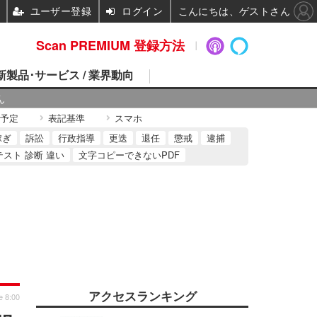
ユーザー登録
ログイン
こんにちは、ゲストさん
Scan PREMIUM 登録方法
 新製品･サービス / 業界動向
ん
予定
表記基準
スマホ
稼ぎ
訴訟
行政指導
更迭
退任
懲戒
逮捕
テスト 診断 違い
文字コピーできないPDF
アクセスランキング
e 8:00