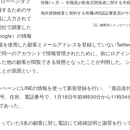
ーローベジタブ
録するためのサ
既に入力されて
編集部にメッセージ
同社で調査した
Google）の情報
を使用した顧客とメールアドレスを登録していないTwitte
で同一のアカウントで情報管理されたために、前にログイ
した他の顧客が閲覧できる状態となったことが判明した。シ
ことが原因という。
ペーンにLINEの情報を使って新規登録を行い、「賞品送
、住所、電話番号で、1月18日午前9時30分から11時34
能であった。
なっていた3名の顧客に対し電話にて経緯説明と謝罪を行っ