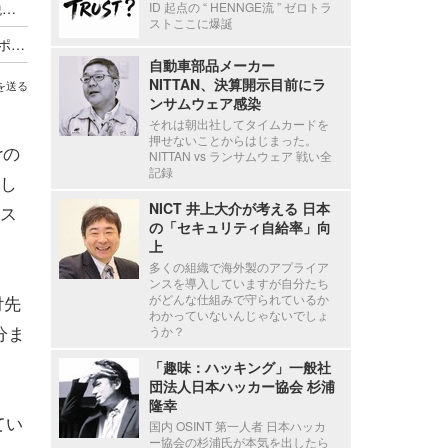
停職1ヶ月 ～ 市職員が飲食店関係者に関する市税等の情報を口外
ID 起点の “ HENNGE流 ” ゼロトラ
ストここに爆誕
海外貨物検査と契約する有機JAS認証審査員がサポート詐欺被害
自動車部品メーカー
NITTAN、決算開示目前にラ
を送る
ンサムウェア感染
それは朝出社してタイムカードを
押せないことからはじまった。
rの
NITTAN vs ランサムウェア 戦い全
記録
ンし
NICT 井上大介が考える 日本
ス
の「セキュリティ自給率」向
上
多くの組織で海外製のアプライア
ンスを導入していますが自分たち
付先
がどんな仕組みで守られているか
わかっていないんじゃないでしょ
分ま
うか？
「趣味：ハッキング」一般社
団法人日本ハッカー協会 杉浦
隆幸
てい
国内 OSINT 第一人者 日本ハッカ
ー協会の杉浦氏が本気を出したら