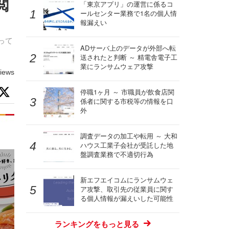
閲
「東京アプリ」の運営に係るコ
ールセンター業務で1名の個人情
報漏えい
って
ADサーバ上のデータが外部へ転
送されたと判断 ～ 精電舎電子工
業にランサムウェア攻撃
iews
停職1ヶ月 ～ 市職員が飲食店関
係者に関する市税等の情報を口
外
調査データの加工や転用 ～ 大和
ハウス工業子会社が受託した地
盤調査業務で不適切行為
新エフエイコムにランサムウェ
ア攻撃、取引先の従業員に関す
る個人情報が漏えいした可能性
ランキングをもっと見る