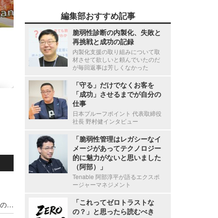
編集部おすすめ記事
脆弱性診断の内製化、失敗と
再挑戦と成功の記録
内製化支援の取り組みについて取
材させて欲しいと頼んでいたのだ
が毎回返事は芳しくなかった
「守る」だけでなくお客を
「成功」させるまでが自分の
仕事
日本プルーフポイント 代表取締役
社長 野村健インタビュー
「脆弱性管理はレガシーなイ
メージがあってテクノロジー
的に魅力がないと思いました
（阿部）」
Tenable 阿部淳平が語るエクスポ
ージャーマネジメント
「これってゼロトラストな
宇都宮病院職員の患者情報利用による別医療機関のダイレクトメール郵送、調査の結果 直接的金銭的利益の受領が無いことを確認
の？」と思ったら読むべき