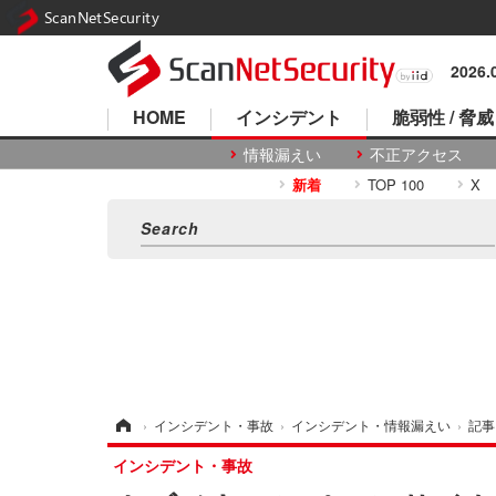
ScanNetSecurity
2026
HOME
インシデント
脆弱性 / 脅威
情報漏えい
不正アクセス
新着
TOP 100
X
ホーム
›
インシデント・事故
›
インシデント・情報漏えい
›
記事
インシデント・事故