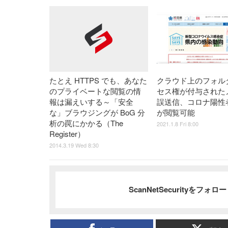
クラウド上のフォル
たとえ HTTPS でも、あなた
セス権が付与された
のプライベートな閲覧の情
誤送信、コロナ陽性
報は漏えいする～「安全
が閲覧可能
な」ブラウジングが BoG 分
析の罠にかかる（The
2021.1.8 Fri 8:00
Register）
2014.3.19 Wed 8:30
ScanNetSecurityをフォ