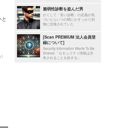
脆弱性診断を盗んだ男
かくして「良い診断」の定義が気
いと
づいたらいつの間にかすっかり別
物に交換されていた
[Scan PREMIUM 法人会員登
録について]
Security Information Wants To Be
Shared.「セキュリティ情報は共
ty》
有されることを欲する」