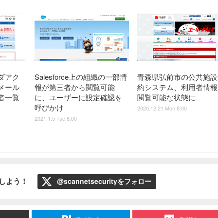
ダアク
Salesforce上の組織の一部情
青森県弘前市の公共施設
メール
報が第三者から閲覧可能
約システム、利用者情報
者一覧
に、ユーザーに設定確認を
閲覧可能な状態に
呼びかけ
2020.12.21 Mon 8:00
2021.1.5 Tue 8:00
ローしよう！
@scannetsecurityをフォロー