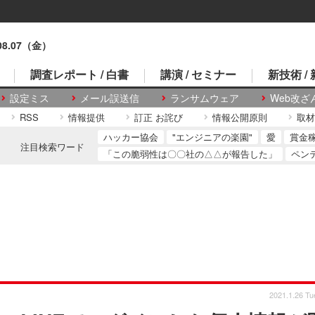
.08.07（金）
調査レポート / 白書
講演 / セミナー
新技術 /
設定ミス
メール誤送信
ランサムウェア
Web改ざ
RSS
情報提供
訂正 お詫び
情報公開原則
取材
ハッカー協会
"エンジニアの楽園"
愛
賞金
注目検索ワード
「この脆弱性は〇〇社の△△が報告した」
ペン
2021.1.26 Tu