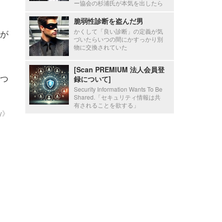
ー協会の杉浦氏が本気を出したら
脆弱性診断を盗んだ男
かくして「良い診断」の定義が気
が
づいたらいつの間にかすっかり別
物に交換されていた
[Scan PREMIUM 法人会員登
つ
録について]
Security Information Wants To Be
Shared.「セキュリティ情報は共
有されることを欲する」
ty》