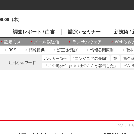
.08.06（木）
調査レポート / 白書
講演 / セミナー
新技術 /
設定ミス
メール誤送信
ランサムウェア
Web改ざ
RSS
情報提供
訂正 お詫び
情報公開原則
取材
ハッカー協会
"エンジニアの楽園"
愛
賞金
注目検索ワード
「この脆弱性は〇〇社の△△が報告した」
ペン
2021.1.8 Fr