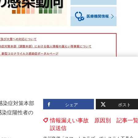
感染症対策本部
シェア
ポスト
感染症陽性者の
情報漏えい事故 原因別 記事一
誤送信