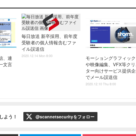
毎日放送 新卒採用、前年度
受験者の個人情報含むファ
イル誤送信
2020.12.14 Mon 8:00
信、連
モーショングラフィック
一文言
や映像編集、VFX等クリ
ター向けサービス提供企
でメール誤送信
2020.12.10 Thu 8:00
ローしよう！
@scannetsecurityをフォロー