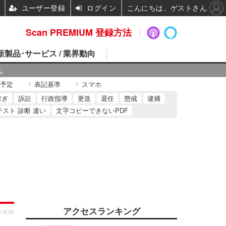
ユーザー登録
ログイン
こんにちは、ゲストさん
Scan PREMIUM 登録方法
 新製品･サービス / 業界動向
ん
予定
表記基準
スマホ
稼ぎ
訴訟
行政指導
更迭
退任
懲戒
逮捕
テスト 診断 違い
文字コピーできないPDF
アクセスランキング
i 8:00