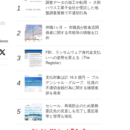
、
調査データの加工や転用 ～ 大和
ハウス工業子会社が受託した地
盤調査業務で不適切行為
者の
停職1ヶ月 ～ 市職員が飲食店関
係者に関する市税等の情報を口
外
iews
FBI、ランサムウェア身代金支払
いへの姿勢を変える（The
Register）
支払対象は計 16.3 億円 ～ プル
デンシャル・グループ、社員の
不適切金銭行為に関する補償進
捗を発表
セシール、再発防止のため業務
委託先の見直しを完了し選定基
準と管理も強化