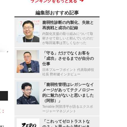
ランキングをもっと見る
編集部おすすめ記事
脆弱性診断の内製化、失敗と
再挑戦と成功の記録
内製化支援の取り組みについて取
材させて欲しいと頼んでいたのだ
が毎回返事は芳しくなかった
「守る」だけでなくお客を
「成功」させるまでが自分の
仕事
日本プルーフポイント 代表取締役
社長 野村健インタビュー
「脆弱性管理はレガシーなイ
メージがあってテクノロジー
的に魅力がないと思いました
（阿部）」
Tenable 阿部淳平が語るエクスポ
覧：
ージャーマネジメント
「これってゼロトラストな
の？」と思ったら読むべき
佐川急便「スマートクラブ」でシステム不具合、配達予定通知メールの一部で本来と異なる顧客情報を表示