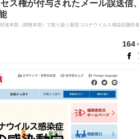
セス権が付与されたメール誤送信
能
症対策本部（調整本部）で取り扱う新型コロナウイルス感染症陽性
164
v