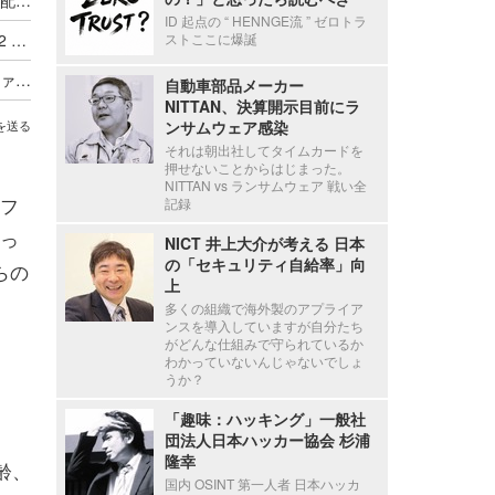
ID 起点の “ HENNGE流 ” ゼロトラ
システムから送信される「受領完了」メールに 22 名の個人情報記載
ストここに爆誕
取引先に送付した「注文書フォーム」エクセルファイル内に顧客リストが残存
自動車部品メーカー
NITTAN、決算開示目前にラ
ンサムウェア感染
を送る
それは朝出社してタイムカードを
押せないことからはじまった。
NITTAN vs ランサムウェア 戦い全
フ
記録
っ
NICT 井上大介が考える 日本
の「セキュリティ自給率」向
らの
上
多くの組織で海外製のアプライア
ンスを導入していますが自分たち
がどんな仕組みで守られているか
わかっていないんじゃないでしょ
うか？
「趣味：ハッキング」一般社
団法人日本ハッカー協会 杉浦
隆幸
齢、
国内 OSINT 第一人者 日本ハッカ