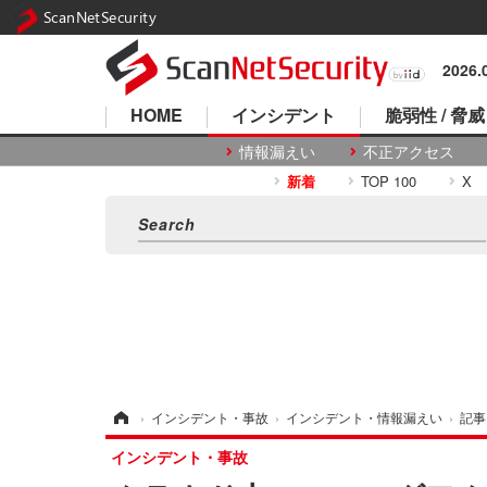
ScanNetSecurity
2026
HOME
インシデント
脆弱性 / 脅威
情報漏えい
不正アクセス
新着
TOP 100
X
ホーム
›
インシデント・事故
›
インシデント・情報漏えい
›
記事
インシデント・事故