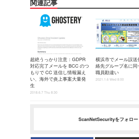
関連記事
超絶うっかり注意：GDPR
横浜市でメール誤送
対応完了メールを BCC のつ
絡先グループ名に同
もりで CC 送信し情報漏え
職員勘違い
い、海外で炎上事案大量発
2021.1.6 Wed 8:00
生
2018.6.7 Thu 8:30
ScanNetSecurityをフォ