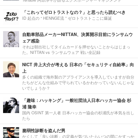
「これってゼロトラストなの？」と思ったら読むべき
ID 起点の “ HENNGE流 ” ゼロトラストここに爆誕
自動車部品メーカーNITTAN、決算開示目前にランサムウ
ェア感染
それは朝出社してタイムカードを押せないことからはじまっ
た。NITTAN vs ランサムウェア 戦い全記録
NICT 井上大介が考える 日本の「セキュリティ自給率」向
上
多くの組織で海外製のアプライアンスを導入していますが自分
たちがどんな仕組みで守られているかわかっていないんじゃな
いでしょうか？
「趣味：ハッキング」一般社団法人日本ハッカー協会 杉
浦 隆幸
国内 OSINT 第一人者 日本ハッカー協会の杉浦氏が本気を出し
たら
脆弱性診断を盗んだ男
かくして「良い診断」の定義が気づいたらいつの間にかすっか