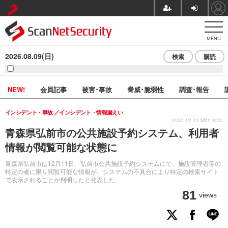
MENU
2026.08.09(日)
検索
購読
NEW!
会員記事
被害･事故
脅威･脆弱性
調査･報告
インシデント・事故
インシデント・情報漏えい
2020.12.21 Mon 8:00
青森県弘前市の公共施設予約システム、利用者
情報が閲覧可能な状態に
青森県弘前市は12月11日、弘前市公共施設予約システムにて、施設管理者等の
特定の者に限り閲覧可能な情報が、システムの不具合により特定の検索サイト
で表示されることが判明したと発表した。
81
views