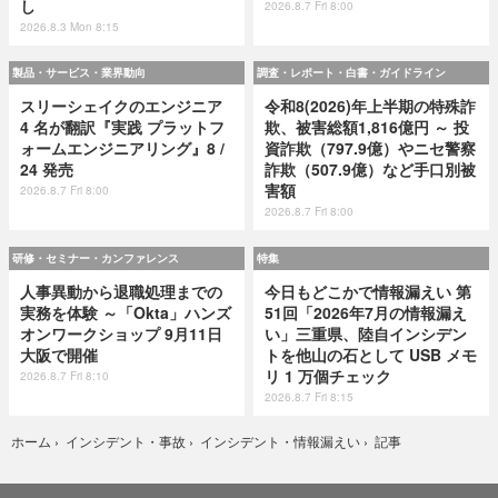
し
2026.8.7 Fri 8:00
2026.8.3 Mon 8:15
製品・サービス・業界動向
調査・レポート・白書・ガイドライン
スリーシェイクのエンジニア
令和8(2026)年上半期の特殊詐
4 名が翻訳『実践 プラットフ
欺、被害総額1,816億円 ～ 投
ォームエンジニアリング』8 /
資詐欺（797.9億）やニセ警察
24 発売
詐欺（507.9億）など手口別被
害額
2026.8.7 Fri 8:00
2026.8.7 Fri 8:00
研修・セミナー・カンファレンス
特集
人事異動から退職処理までの
今日もどこかで情報漏えい 第
実務を体験 ～「Okta」ハンズ
51回「2026年7月の情報漏え
オンワークショップ 9月11日
い」三重県、陸自インシデン
大阪で開催
トを他山の石として USB メモ
リ 1 万個チェック
2026.8.7 Fri 8:10
2026.8.7 Fri 8:15
記事
ホーム
›
インシデント・事故
›
インシデント・情報漏えい
›