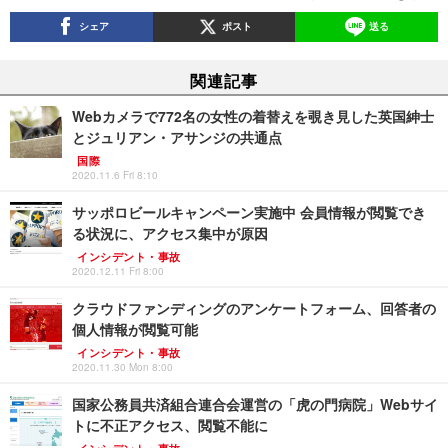
シェア
ポスト
送る
関連記事
Webカメラで772名の女性の着替えを覗き見した英国紳士
とジュリアン・アサンジの共通点
国際
2020.11.6 Fri 8:10
サッポロビールキャンペーン実施中 会員情報が閲覧でき
る状況に、アクセス集中が原因
インシデント・事故
2020.12.11 Fri 8:00
クラウドファンディングのアンケートフォーム、回答者の
個人情報が閲覧可能
インシデント・事故
2020.11.30 Mon 8:00
国家公務員共済組合連合会運営の「虎の門病院」Webサイ
トに不正アクセス、閲覧不能に