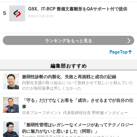
GSX、IT-BCP 整備文書雛形をQAサポート付で提供
2024.3.7(木) 8:00
ランキングをもっと見る
PageTop
編集部おすすめ
脆弱性診断の内製化、失敗と再挑戦と成功の記録
内製化支援の取り組みについて取材させて欲しいと頼んでいた
のだが毎回返事は芳しくなかった
「守る」だけでなくお客を「成功」させるまでが自分の仕
事
日本プルーフポイント 代表取締役社長 野村健インタビュー
「脆弱性管理はレガシーなイメージがあってテクノロジー
的に魅力がないと思いました（阿部）」
Tenable 阿部淳平が語るエクスポージャーマネジメント