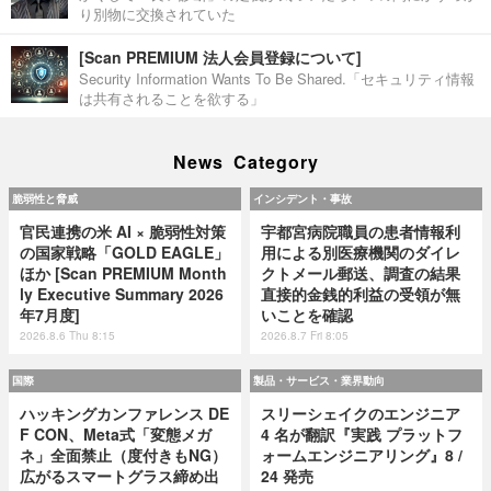
り別物に交換されていた
[Scan PREMIUM 法人会員登録について]
Security Information Wants To Be Shared.「セキュリティ情報
は共有されることを欲する」
News Category
脆弱性と脅威
インシデント・事故
官民連携の米 AI × 脆弱性対策
宇都宮病院職員の患者情報利
の国家戦略「GOLD EAGLE」
用による別医療機関のダイレ
ほか [Scan PREMIUM Month
クトメール郵送、調査の結果
ly Executive Summary 2026
直接的金銭的利益の受領が無
年7月度]
いことを確認
2026.8.6 Thu 8:15
2026.8.7 Fri 8:05
国際
製品・サービス・業界動向
ハッキングカンファレンス DE
スリーシェイクのエンジニア
F CON、Meta式「変態メガ
4 名が翻訳『実践 プラットフ
ネ」全面禁止（度付きもNG）
ォームエンジニアリング』8 /
広がるスマートグラス締め出
24 発売