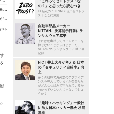
「これってゼロトラストな
の？」と思ったら読むべき
佐川急便「スマートクラブ」でシステム不具合、配達予定通知メールの一部で本来と異なる顧客情報を表示
ID 起点の “ HENNGE流 ” ゼロトラ
ストここに爆誕
エクセルファイルに個人情報が記載されたシートがあることに気づかず公開
自動車部品メーカー
を送る
NITTAN、決算開示目前にラ
ンサムウェア感染
それは朝出社してタイムカードを
押せないことからはじまった。
NITTAN vs ランサムウェア 戦い全
記録
す
を
NICT 井上大介が考える 日本
の「セキュリティ自給率」向
上
多くの組織で海外製のアプライア
ンスを導入していますが自分たち
顧
がどんな仕組みで守られているか
わかっていないんじゃないでしょ
うか？
「趣味：ハッキング」一般社
ty》
団法人日本ハッカー協会 杉浦
隆幸