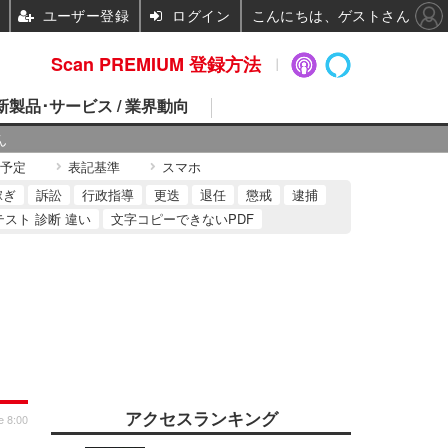
ユーザー登録
ログイン
こんにちは、ゲストさん
Scan PREMIUM 登録方法
 新製品･サービス / 業界動向
ん
予定
表記基準
スマホ
稼ぎ
訴訟
行政指導
更迭
退任
懲戒
逮捕
テスト 診断 違い
文字コピーできないPDF
アクセスランキング
e 8:00