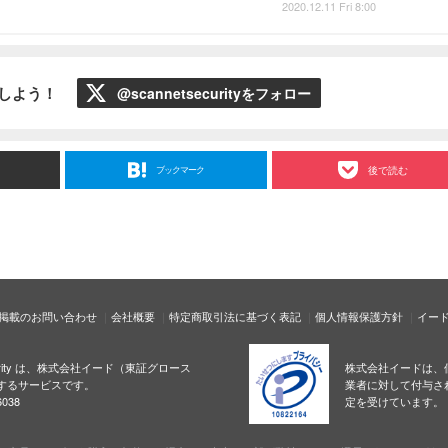
2020.12.11 Fri 8:00
ローしよう！
@scannetsecurityをフォロー
ブックマーク
後で読む
掲載のお問い合わせ
会社概要
特定商取引法に基づく表記
個人情報保護方針
イー
ecurity は、株式会社イード（東証グロース
株式会社イードは、
するサービスです。
業者に対して付与さ
038
定を受けています。