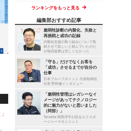
ランキングをもっと見る
編集部おすすめ記事
脆弱性診断の内製化、失敗と
再挑戦と成功の記録
内製化支援の取り組みについて取
材させて欲しいと頼んでいたのだ
が毎回返事は芳しくなかった
「守る」だけでなくお客を
「成功」させるまでが自分の
仕事
日本プルーフポイント 代表取締役
社長 野村健インタビュー
「脆弱性管理はレガシーなイ
メージがあってテクノロジー
的に魅力がないと思いました
（阿部）」
覧：
Tenable 阿部淳平が語るエクスポ
ージャーマネジメント
LINE GAMEでユーザー内部識別子を外部の広告ツールに送信、総務省から行政指導