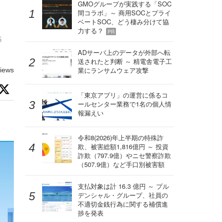
ー
GMOグループが実践する「SOC
間コラボ」～ 商用SOCとプライ
ベートSOC、どう棲み分けて協
力する？
PR
5
ADサーバ上のデータが外部へ転
送されたと判断 ～ 精電舎電子工
業にランサムウェア攻撃
iews
「東京アプリ」の運営に係るコ
ールセンター業務で1名の個人情
報漏えい
令和8(2026)年上半期の特殊詐
欺、被害総額1,816億円 ～ 投資
詐欺（797.9億）やニセ警察詐欺
（507.9億）など手口別被害額
支払対象は計 16.3 億円 ～ プル
デンシャル・グループ、社員の
不適切金銭行為に関する補償進
捗を発表