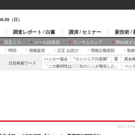
.08.09（日）
調査レポート / 白書
講演 / セミナー
新技術 /
設定ミス
メール誤送信
ランサムウェア
Web改ざ
RSS
情報提供
訂正 お詫び
情報公開原則
取材
ハッカー協会
"エンジニアの楽園"
愛
賞金
注目検索ワード
「この脆弱性は〇〇社の△△が報告した」
ペン
2021.1.5 Tu