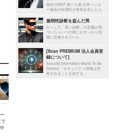
国内 OSINT 第一人者 日本ハッカ
ー協会の杉浦氏が本気を出したら
脆弱性診断を盗んだ男
かくして「良い診断」の定義が気
づいたらいつの間にかすっかり別
物に交換されていた
[Scan PREMIUM 法人会員登
録について]
Security Information Wants To Be
Shared.「セキュリティ情報は共
有されることを欲する」
ー
覧で
中