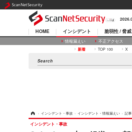
ScanNetSecurity
2026
HOME
インシデント
脆弱性 / 脅威
情報漏えい
不正アクセス
新着
TOP 100
X
ホーム
›
インシデント・事故
›
インシデント・情報漏えい
›
記事
インシデント・事故