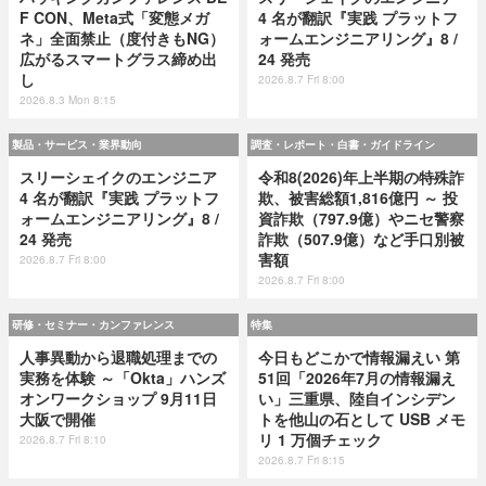
F CON、Meta式「変態メガ
4 名が翻訳『実践 プラットフ
ネ」全面禁止（度付きもNG）
ォームエンジニアリング』8 /
広がるスマートグラス締め出
24 発売
し
2026.8.7 Fri 8:00
2026.8.3 Mon 8:15
製品・サービス・業界動向
調査・レポート・白書・ガイドライン
スリーシェイクのエンジニア
令和8(2026)年上半期の特殊詐
4 名が翻訳『実践 プラットフ
欺、被害総額1,816億円 ～ 投
ォームエンジニアリング』8 /
資詐欺（797.9億）やニセ警察
24 発売
詐欺（507.9億）など手口別被
害額
2026.8.7 Fri 8:00
2026.8.7 Fri 8:00
研修・セミナー・カンファレンス
特集
人事異動から退職処理までの
今日もどこかで情報漏えい 第
実務を体験 ～「Okta」ハンズ
51回「2026年7月の情報漏え
オンワークショップ 9月11日
い」三重県、陸自インシデン
大阪で開催
トを他山の石として USB メモ
リ 1 万個チェック
2026.8.7 Fri 8:10
2026.8.7 Fri 8:15