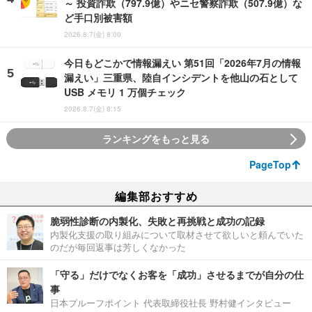
～ 投資詐欺（797.9億）やニセ警察詐欺（507.9億）な
ど手口別被害額
2026.8.7(金) 8:00
今日もどこかで情報漏えい 第51回「2026年7月の情報
漏えい」三重県、陸自インシデントを他山の石として
USB メモリ 1 万個チェック
2026.8.7(金) 8:15
ランキングをもっと見る
PageTop
編集部おすすめ
脆弱性診断の内製化、失敗と再挑戦と成功の記録
内製化支援の取り組みについて取材させて欲しいと頼んでいた
のだが毎回返事は芳しくなかった
「守る」だけでなくお客を「成功」させるまでが自分の仕
事
日本プルーフポイント 代表取締役社長 野村健インタビュー