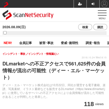
MENU
2026.08.09(日)
検索
購読
NEW!
会員記事
被害･事故
脅威･脆弱性
調査･報告
インシデント・事故
インシデント・情報漏えい
2018.10.24 Wed 8:15
DLmarketへの不正アクセスで561,625件の会員
情報が流出の可能性（ディー・エル・マーケッ
ト）
ディー・エル・マーケット株式会社は10月22日、同社が運営する電子書籍、楽
譜、写真素材、イラスト素材などを販売するDLmarket（https://www.dlmarket.j
p/）に使用しているサーバへの不正アクセスにより会員情報が流出した可能性
があることが判明したと発表した。
118
views