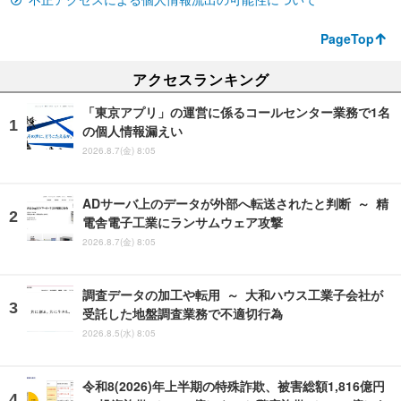
PageTop
アクセスランキング
「東京アプリ」の運営に係るコールセンター業務で1名
の個人情報漏えい
2026.8.7(金) 8:05
ADサーバ上のデータが外部へ転送されたと判断 ～ 精
電舎電子工業にランサムウェア攻撃
2026.8.7(金) 8:05
調査データの加工や転用 ～ 大和ハウス工業子会社が
受託した地盤調査業務で不適切行為
2026.8.5(水) 8:05
令和8(2026)年上半期の特殊詐欺、被害総額1,816億円