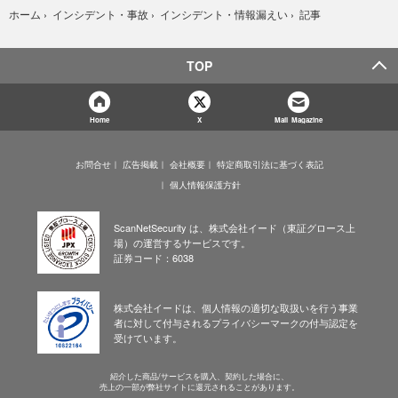
記事
ホーム
›
インシデント・事故
›
インシデント・情報漏えい
›
TOP
Home
X
Mail Magazine
お問合せ
広告掲載
会社概要
特定商取引法に基づく表記
個人情報保護方針
ScanNetSecurity は、株式会社イード（東証グロース上
場）の運営するサービスです。
証券コード：6038
株式会社イードは、個人情報の適切な取扱いを行う事業
者に対して付与されるプライバシーマークの付与認定を
受けています。
紹介した商品/サービスを購入、契約した場合に、
売上の一部が弊社サイトに還元されることがあります。