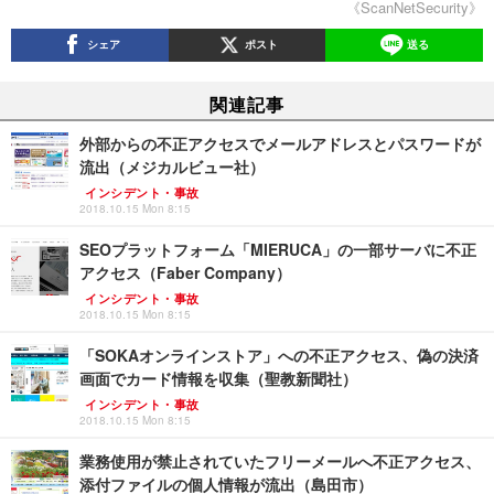
《ScanNetSecurity》
シェア
ポスト
送る
関連記事
外部からの不正アクセスでメールアドレスとパスワードが
流出（メジカルビュー社）
インシデント・事故
2018.10.15 Mon 8:15
SEOプラットフォーム「MIERUCA」の一部サーバに不正
アクセス（Faber Company）
インシデント・事故
2018.10.15 Mon 8:15
「SOKAオンラインストア」への不正アクセス、偽の決済
画面でカード情報を収集（聖教新聞社）
インシデント・事故
2018.10.15 Mon 8:15
業務使用が禁止されていたフリーメールへ不正アクセス、
添付ファイルの個人情報が流出（島田市）