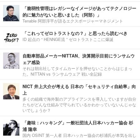
「脆弱性管理はレガシーなイメージがあってテクノロジー
的に魅力がないと思いました（阿部）」
Tenable 阿部淳平が語るエクスポージャーマネジメント
「これってゼロトラストなの？」と思ったら読むべき
ID 起点の “ HENNGE流 ” ゼロトラストここに爆誕
自動車部品メーカーNITTAN、決算開示目前にランサムウ
ェア感染
それは朝出社してタイムカードを押せないことからはじまっ
た。NITTAN vs ランサムウェア 戦い全記録
NICT 井上大介が考える 日本の「セキュリティ自給率」向
上
多くの組織で海外製のアプライアンスを導入していますが自分
たちがどんな仕組みで守られているかわかっていないんじゃな
いでしょうか？
「趣味：ハッキング」一般社団法人日本ハッカー協会 杉
浦 隆幸
国内 OSINT 第一人者 日本ハッカー協会の杉浦氏が本気を出し