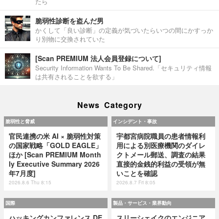
たら
脆弱性診断を盗んだ男
かくして「良い診断」の定義が気づいたらいつの間にかすっか
り別物に交換されていた
[Scan PREMIUM 法人会員登録について]
Security Information Wants To Be Shared.「セキュリティ情報
は共有されることを欲する」
News Category
脆弱性と脅威
インシデント・事故
官民連携の米 AI × 脆弱性対策
宇都宮病院職員の患者情報利
の国家戦略「GOLD EAGLE」
用による別医療機関のダイレ
ほか [Scan PREMIUM Month
クトメール郵送、調査の結果
ly Executive Summary 2026
直接的金銭的利益の受領が無
年7月度]
いことを確認
2026.8.6 Thu 8:15
2026.8.7 Fri 8:05
国際
製品・サービス・業界動向
ハッキングカンファレンス DE
スリーシェイクのエンジニア