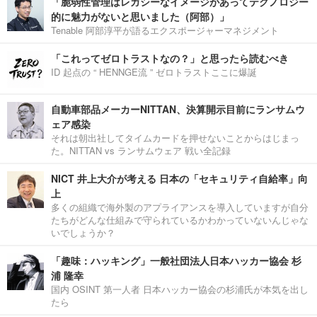
「脆弱性管理はレガシーなイメージがあってテクノロジー
的に魅力がないと思いました（阿部）」
Tenable 阿部淳平が語るエクスポージャーマネジメント
「これってゼロトラストなの？」と思ったら読むべき
ID 起点の “ HENNGE流 ” ゼロトラストここに爆誕
自動車部品メーカーNITTAN、決算開示目前にランサムウ
ェア感染
それは朝出社してタイムカードを押せないことからはじまっ
た。NITTAN vs ランサムウェア 戦い全記録
NICT 井上大介が考える 日本の「セキュリティ自給率」向
上
多くの組織で海外製のアプライアンスを導入していますが自分
たちがどんな仕組みで守られているかわかっていないんじゃな
いでしょうか？
「趣味：ハッキング」一般社団法人日本ハッカー協会 杉
浦 隆幸
国内 OSINT 第一人者 日本ハッカー協会の杉浦氏が本気を出し
たら