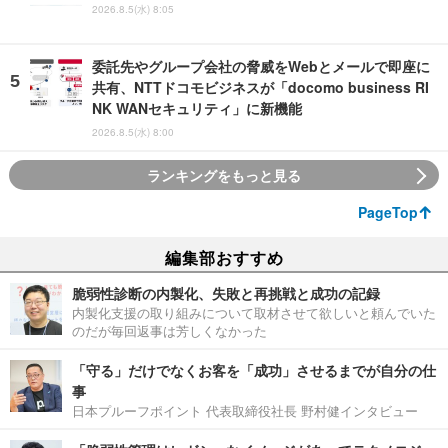
2026.8.5(水) 8:05
委託先やグループ会社の脅威をWebとメールで即座に
共有、NTTドコモビジネスが「docomo business RI
NK WANセキュリティ」に新機能
2026.8.5(水) 8:00
ランキングをもっと見る
PageTop
編集部おすすめ
脆弱性診断の内製化、失敗と再挑戦と成功の記録
内製化支援の取り組みについて取材させて欲しいと頼んでいた
のだが毎回返事は芳しくなかった
「守る」だけでなくお客を「成功」させるまでが自分の仕
事
日本プルーフポイント 代表取締役社長 野村健インタビュー