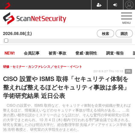
MENU
2026.08.08(土)
検索
購読
NEW!
会員記事
被害･事故
脅威･脆弱性
調査･報告
研修・セミナー・カンファレンス
セミナー・イベント
2018.9.27 Thu 10:15
PR
CISO 設置や ISMS 取得「セキュリティ体制を
整えれば整えるほどセキュリティ事故は多発」
学術研究結果 近日公表
CISO の設置や、ISMS 取得など、セキュリティ体制を企業や組織が整えれば
整えるほど、情報漏えいなどのセキュリティ事故が増える傾向がある…。…出
来の悪い都市伝説かミステリーのような話だが、そんな驚愕の学術研究が日本
の大学でまとめられ、10 月 4 日 (木) 都内で行われる専門家会議で公表される。
研究を実施したのは明治大学だ。総合数理学部 先端メディアサイエンス学科 菊
池 浩明 教授と、研究室の大学院生がまとめた。