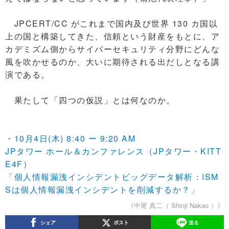
JPCERT/CC がこれまで国内及び世界 130 カ国以
上の国と構築してきた、信頼という財産をもとに、ア
カデミズム側からサイバーセキュリティ分野にどんな
風を吹かせるのか、大いに期待される出だしとなる講
演である。
果たして「四つの仮説」とは何なのか。
・
10月4日(木) 8:40 ー 9:20 AM
JPタワー ホール＆カンファレンス（JPタワー・KITT
E4F）
「個人情報漏洩インシデントビッグデータ解析：ISM
Sは個人情報漏洩インシデントを削減するか？」
《中尾 真二（ Shinji Nakao ）》
シェア
ポスト
送る