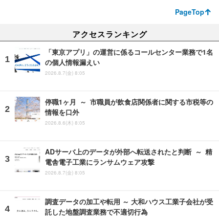
PageTop
アクセスランキング
「東京アプリ」の運営に係るコールセンター業務で1名
の個人情報漏えい
2026.8.7(金) 8:05
停職1ヶ月 ～ 市職員が飲食店関係者に関する市税等の
情報を口外
2026.8.6(木) 8:05
ADサーバ上のデータが外部へ転送されたと判断 ～ 精
電舎電子工業にランサムウェア攻撃
2026.8.7(金) 8:05
調査データの加工や転用 ～ 大和ハウス工業子会社が受
託した地盤調査業務で不適切行為