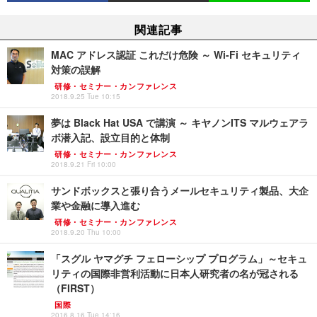
関連記事
MAC アドレス認証 これだけ危険 ～ Wi-Fi セキュリティ
対策の誤解
研修・セミナー・カンファレンス
2018.9.25 Tue 10:15
夢は Black Hat USA で講演 ～ キヤノンITS マルウェアラ
ボ潜入記、設立目的と体制
研修・セミナー・カンファレンス
2018.9.21 Fri 10:00
サンドボックスと張り合うメールセキュリティ製品、大企
業や金融に導入進む
研修・セミナー・カンファレンス
2018.9.20 Thu 10:00
「スグル ヤマグチ フェローシップ プログラム」～セキュ
リティの国際非営利活動に日本人研究者の名が冠される
（FIRST）
国際
2016.8.16 Tue 14:16