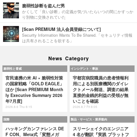
脆弱性診断を盗んだ男
かくして「良い診断」の定義が気づいたらいつの間にかすっか
り別物に交換されていた
[Scan PREMIUM 法人会員登録について]
Security Information Wants To Be Shared.「セキュリティ情報
は共有されることを欲する」
News Category
脆弱性と脅威
インシデント・事故
官民連携の米 AI × 脆弱性対策
宇都宮病院職員の患者情報利
の国家戦略「GOLD EAGLE」
用による別医療機関のダイレ
ほか [Scan PREMIUM Month
クトメール郵送、調査の結果
ly Executive Summary 2026
直接的金銭的利益の受領が無
年7月度]
いことを確認
2026.8.6 Thu 8:15
2026.8.7 Fri 8:05
国際
製品・サービス・業界動向
ハッキングカンファレンス DE
スリーシェイクのエンジニア
F CON、Meta式「変態メガ
4 名が翻訳『実践 プラットフ