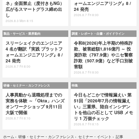
ネ」全面禁止（度付きもNG）
ォームエンジニアリング』8 /
広がるスマートグラス締め出
24 発売
し
2026.8.7 Fri 8:00
2026.8.3 Mon 8:15
製品・サービス・業界動向
調査・レポート・白書・ガイドライン
スリーシェイクのエンジニア
令和8(2026)年上半期の特殊詐
4 名が翻訳『実践 プラットフ
欺、被害総額1,816億円 ～ 投
ォームエンジニアリング』8 /
資詐欺（797.9億）やニセ警察
24 発売
詐欺（507.9億）など手口別被
害額
2026.8.7 Fri 8:00
2026.8.7 Fri 8:00
研修・セミナー・カンファレンス
特集
人事異動から退職処理までの
今日もどこかで情報漏えい 第
実務を体験 ～「Okta」ハンズ
51回「2026年7月の情報漏え
オンワークショップ 9月11日
い」三重県、陸自インシデン
大阪で開催
トを他山の石として USB メモ
リ 1 万個チェック
2026.8.7 Fri 8:10
2026.8.7 Fri 8:15
記事
ホーム
›
研修・セミナー・カンファレンス
›
セミナー・イベント
›