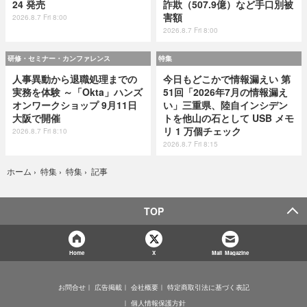
24 発売
詐欺（507.9億）など手口別被
害額
2026.8.7 Fri 8:00
2026.8.7 Fri 8:00
研修・セミナー・カンファレンス
特集
人事異動から退職処理までの
今日もどこかで情報漏えい 第
実務を体験 ～「Okta」ハンズ
51回「2026年7月の情報漏え
オンワークショップ 9月11日
い」三重県、陸自インシデン
大阪で開催
トを他山の石として USB メモ
リ 1 万個チェック
2026.8.7 Fri 8:10
2026.8.7 Fri 8:15
記事
ホーム
›
特集
›
特集
›
TOP
Home
X
Mail Magazine
お問合せ
広告掲載
会社概要
特定商取引法に基づく表記
個人情報保護方針