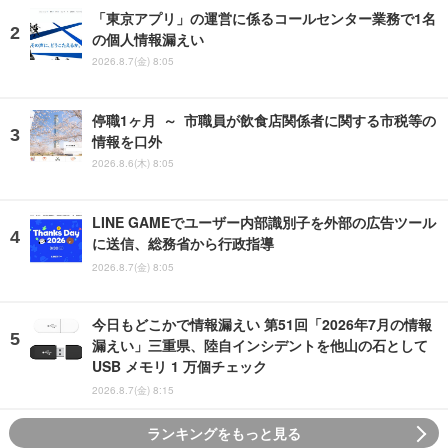
「東京アプリ」の運営に係るコールセンター業務で1名
の個人情報漏えい
2026.8.7(金) 8:05
停職1ヶ月 ～ 市職員が飲食店関係者に関する市税等の
情報を口外
2026.8.6(木) 8:05
LINE GAMEでユーザー内部識別子を外部の広告ツール
に送信、総務省から行政指導
2026.8.7(金) 8:05
今日もどこかで情報漏えい 第51回「2026年7月の情報
漏えい」三重県、陸自インシデントを他山の石として
USB メモリ 1 万個チェック
2026.8.7(金) 8:15
ランキングをもっと見る