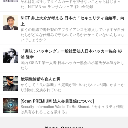
それは朝出社してタイムカードを押せないことからはじまっ
た。NITTAN vs ランサムウェア 戦い全記録
NICT 井上大介が考える 日本の「セキュリティ自給率」向
上
多くの組織で海外製のアプライアンスを導入していますが自分
たちがどんな仕組みで守られているかわかっていないんじゃな
いでしょうか？
「趣味：ハッキング」一般社団法人日本ハッカー協会 杉
浦 隆幸
国内 OSINT 第一人者 日本ハッカー協会の杉浦氏が本気を出し
たら
脆弱性診断を盗んだ男
かくして「良い診断」の定義が気づいたらいつの間にかすっか
り別物に交換されていた
[Scan PREMIUM 法人会員登録について]
Security Information Wants To Be Shared.「セキュリティ情報
は共有されることを欲する」
News Category