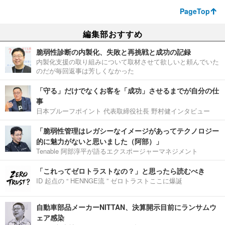
PageTop
編集部おすすめ
脆弱性診断の内製化、失敗と再挑戦と成功の記録
内製化支援の取り組みについて取材させて欲しいと頼んでいた
のだが毎回返事は芳しくなかった
「守る」だけでなくお客を「成功」させるまでが自分の仕
事
日本プルーフポイント 代表取締役社長 野村健インタビュー
「脆弱性管理はレガシーなイメージがあってテクノロジー
的に魅力がないと思いました（阿部）」
Tenable 阿部淳平が語るエクスポージャーマネジメント
「これってゼロトラストなの？」と思ったら読むべき
ID 起点の “ HENNGE流 ” ゼロトラストここに爆誕
自動車部品メーカーNITTAN、決算開示目前にランサムウ
ェア感染