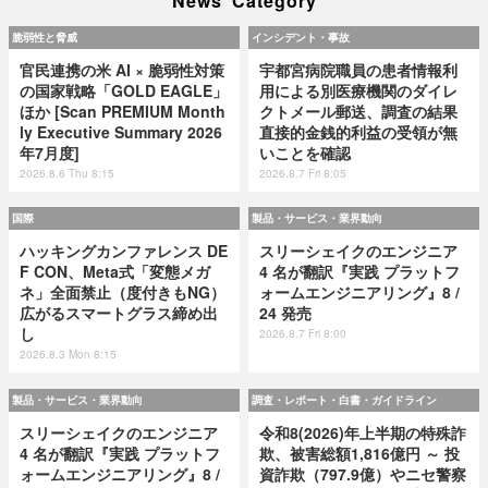
脆弱性と脅威
インシデント・事故
官民連携の米 AI × 脆弱性対策
宇都宮病院職員の患者情報利
の国家戦略「GOLD EAGLE」
用による別医療機関のダイレ
ほか [Scan PREMIUM Month
クトメール郵送、調査の結果
ly Executive Summary 2026
直接的金銭的利益の受領が無
年7月度]
いことを確認
2026.8.6 Thu 8:15
2026.8.7 Fri 8:05
国際
製品・サービス・業界動向
ハッキングカンファレンス DE
スリーシェイクのエンジニア
F CON、Meta式「変態メガ
4 名が翻訳『実践 プラットフ
ネ」全面禁止（度付きもNG）
ォームエンジニアリング』8 /
広がるスマートグラス締め出
24 発売
し
2026.8.7 Fri 8:00
2026.8.3 Mon 8:15
製品・サービス・業界動向
調査・レポート・白書・ガイドライン
スリーシェイクのエンジニア
令和8(2026)年上半期の特殊詐
4 名が翻訳『実践 プラットフ
欺、被害総額1,816億円 ～ 投
ォームエンジニアリング』8 /
資詐欺（797.9億）やニセ警察