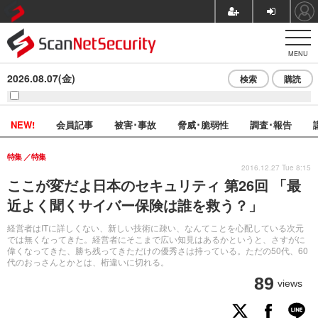
MENU
2026.08.07(金)
検索
購読
NEW!
会員記事
被害･事故
脅威･脆弱性
調査･報告
特集
特集
2016.12.27 Tue 8:15
ここが変だよ日本のセキュリティ 第26回 「最
近よく聞くサイバー保険は誰を救う？」
経営者はITに詳しくない、新しい技術に疎い、なんてことを心配している次元
では無くなってきた。経営者にそこまで広い知見はあるかというと、さすがに
偉くなってきた、勝ち残ってきただけの優秀さは持っている。ただの50代、60
代のおっさんとかとは、桁違いに切れる。
89
views