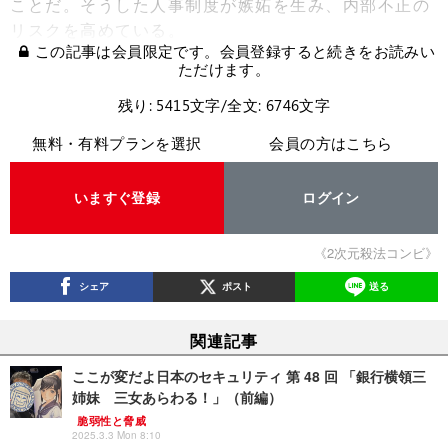
ことだ。そうした人事制度が嫉妬を生み、内部不正の
リスクを高めている。
この記事は会員限定です。会員登録すると続きをお読みい
ただけます。
残り: 5415文字/全文: 6746文字
無料・有料プランを選択
会員の方はこちら
いますぐ登録
ログイン
《2次元殺法コンビ》
シェア
ポスト
送る
関連記事
ここが変だよ日本のセキュリティ 第 48 回 「銀行横領三
姉妹 三女あらわる！」（前編）
脆弱性と脅威
2025.3.3 Mon 8:10