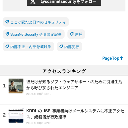
@scannetsecurityをフォロー
ここが変だよ日本のセキュリティ
ScanNetSecurity 会員限定記事
逮捕
内部不正・内部脅威対策
内部犯行
PageTop
アクセスランキング
彼だけが知るソフトウェアサポートのために引退生活
から呼び戻されたエンジニア
2026.8.10(月) 8:10
KDDI の ISP 事業者向けメールシステムに不正アクセ
ス、総務省が行政指導
2026.8.10(月) 8:05