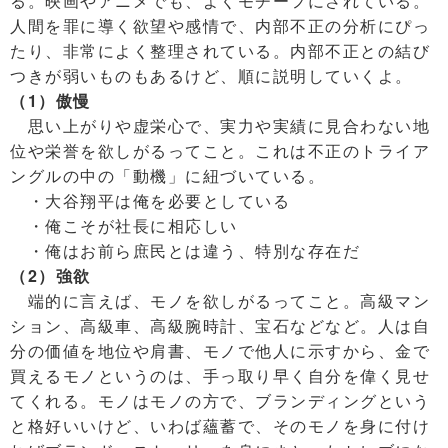
る。映画やアニメでも、よくモチーフにされている。
人間を罪に導く欲望や感情で、内部不正の分析にぴっ
たり、非常によく整理されている。内部不正との結び
つきが弱いものもあるけど、順に説明していくよ。
（1）傲慢
思い上がりや虚栄心で、実力や実績に見合わない地
位や栄誉を欲しがるってこと。これは不正のトライア
ングルの中の「動機」に紐づいている。
・大谷翔平は俺を必要としている
・俺こそが社長に相応しい
・俺はお前ら庶民とは違う、特別な存在だ
（2）強欲
端的に言えば、モノを欲しがるってこと。高級マン
ション、高級車、高級腕時計、宝石などなど。人は自
分の価値を地位や肩書、モノで他人に示すから、金で
買えるモノというのは、手っ取り早く自分を偉く見せ
てくれる。モノはモノの方で、ブランディングという
と格好いいけど、いわば蘊蓄で、そのモノを身に付け