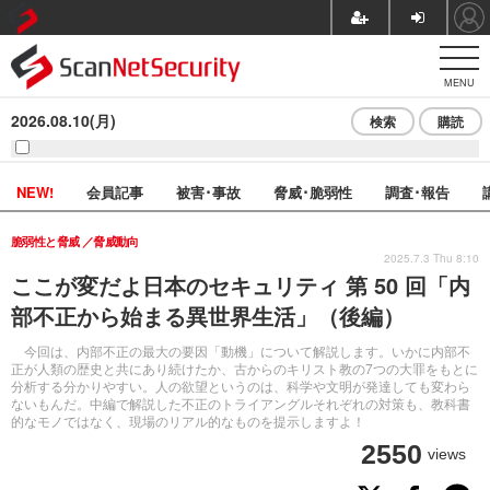
MENU
2026.08.10(月)
検索
購読
NEW!
会員記事
被害･事故
脅威･脆弱性
調査･報告
脆弱性と脅威
脅威動向
2025.7.3 Thu 8:10
ここが変だよ日本のセキュリティ 第 50 回「内
部不正から始まる異世界生活」（後編）
今回は、内部不正の最大の要因「動機」について解説します。いかに内部不
正が人類の歴史と共にあり続けたか、古からのキリスト教の7つの大罪をもとに
分析する分かりやすい。人の欲望というのは、科学や文明が発達しても変わら
ないもんだ。中編で解説した不正のトライアングルそれぞれの対策も、教科書
的なモノではなく、現場のリアル的なものを提示しますよ！
2550
views