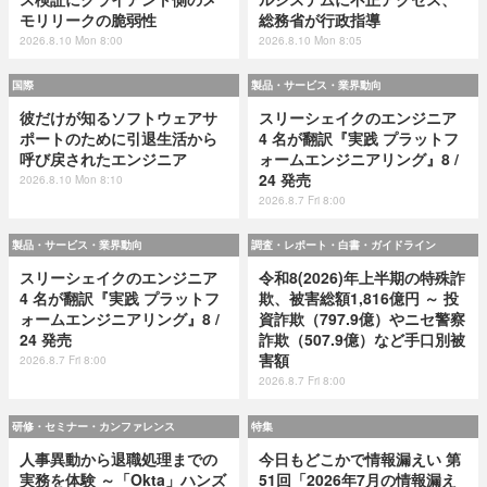
モリリークの脆弱性
総務省が行政指導
2026.8.10 Mon 8:00
2026.8.10 Mon 8:05
国際
製品・サービス・業界動向
彼だけが知るソフトウェアサ
スリーシェイクのエンジニア
ポートのために引退生活から
4 名が翻訳『実践 プラットフ
呼び戻されたエンジニア
ォームエンジニアリング』8 /
24 発売
2026.8.10 Mon 8:10
2026.8.7 Fri 8:00
製品・サービス・業界動向
調査・レポート・白書・ガイドライン
スリーシェイクのエンジニア
令和8(2026)年上半期の特殊詐
4 名が翻訳『実践 プラットフ
欺、被害総額1,816億円 ～ 投
ォームエンジニアリング』8 /
資詐欺（797.9億）やニセ警察
24 発売
詐欺（507.9億）など手口別被
害額
2026.8.7 Fri 8:00
2026.8.7 Fri 8:00
研修・セミナー・カンファレンス
特集
人事異動から退職処理までの
今日もどこかで情報漏えい 第
実務を体験 ～「Okta」ハンズ
51回「2026年7月の情報漏え