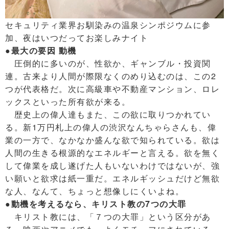
セキュリティ業界お馴染みの温泉シンポジウムに参
加、夜はいつだってお楽しみナイト
●最大の要因 動機
圧倒的に多いのが、性欲か、ギャンブル・投資関
連。古来より人間が際限なくのめり込むのは、この2
つが代表格だ。次に高級車や不動産マンション、ロレ
ックスといった所有欲が来る。
歴史上の偉人達もまた、この欲に取りつかれてい
る。新1万円札上の偉人の渋沢なんちゃらさんも、偉
業の一方で、なかなか盛んな欲で知られている。欲は
人間の生きる根源的なエネルギーと言える。欲を無く
して偉業を成し遂げた人もいないわけではないが、強
い願いと欲求は紙一重だ。エネルギッシュだけど無欲
な人、なんて、ちょっと想像しにくいよね。
●動機を考えるなら、キリスト教の7つの大罪
キリスト教には、「７つの大罪」という区分があ