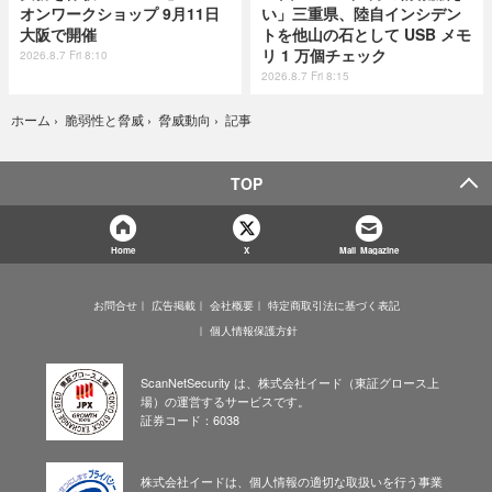
オンワークショップ 9月11日
い」三重県、陸自インシデン
大阪で開催
トを他山の石として USB メモ
リ 1 万個チェック
2026.8.7 Fri 8:10
2026.8.7 Fri 8:15
記事
ホーム
›
脆弱性と脅威
›
脅威動向
›
TOP
Home
X
Mail Magazine
お問合せ
広告掲載
会社概要
特定商取引法に基づく表記
個人情報保護方針
ScanNetSecurity は、株式会社イード（東証グロース上
場）の運営するサービスです。
証券コード：6038
株式会社イードは、個人情報の適切な取扱いを行う事業