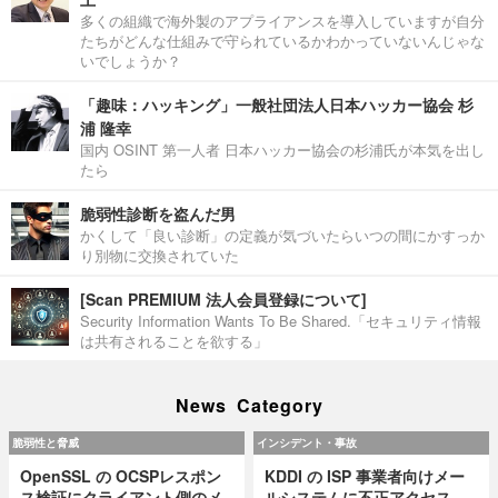
多くの組織で海外製のアプライアンスを導入していますが自分
たちがどんな仕組みで守られているかわかっていないんじゃな
いでしょうか？
「趣味：ハッキング」一般社団法人日本ハッカー協会 杉
浦 隆幸
国内 OSINT 第一人者 日本ハッカー協会の杉浦氏が本気を出し
たら
脆弱性診断を盗んだ男
かくして「良い診断」の定義が気づいたらいつの間にかすっか
り別物に交換されていた
[Scan PREMIUM 法人会員登録について]
Security Information Wants To Be Shared.「セキュリティ情報
は共有されることを欲する」
News Category
脆弱性と脅威
インシデント・事故
OpenSSL の OCSPレスポン
KDDI の ISP 事業者向けメー
ス検証にクライアント側のメ
ルシステムに不正アクセス、