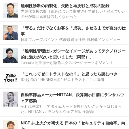
脆弱性診断の内製化、失敗と再挑戦と成功の記録
内製化支援の取り組みについて取材させて欲しいと頼んでいた
のだが毎回返事は芳しくなかった
「守る」だけでなくお客を「成功」させるまでが自分の仕
事
日本プルーフポイント 代表取締役社長 野村健インタビュー
「脆弱性管理はレガシーなイメージがあってテクノロジー
的に魅力がないと思いました（阿部）」
Tenable 阿部淳平が語るエクスポージャーマネジメント
「これってゼロトラストなの？」と思ったら読むべき
ID 起点の “ HENNGE流 ” ゼロトラストここに爆誕
自動車部品メーカーNITTAN、決算開示目前にランサムウ
ェア感染
それは朝出社してタイムカードを押せないことからはじまっ
た。NITTAN vs ランサムウェア 戦い全記録
NICT 井上大介が考える 日本の「セキュリティ自給率」向
上