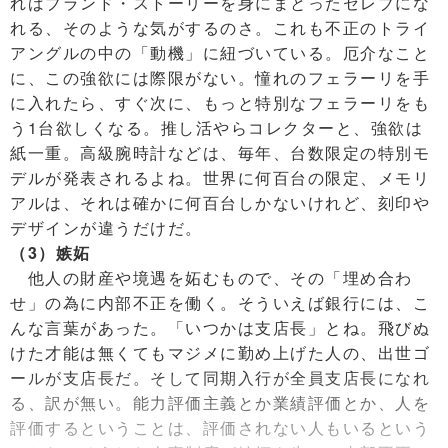
ればブランド・ストーリーを身にまとったセレブにな
れる、そのような気がするのさ。これも不正のトライ
アングルの中の「動機」に紐づいている。厄介なこと
に、この強欲には際限がない。憧れのフェラーリを手
に入れたら、すぐ次に、もっと特別なフェラーリをも
う1台欲しくなる。推し活やらコレクターと、強欲は
紙一重。高級腕時計などは、毎年、台数限定の特別モ
デルが発表されるよね。世界に何百台の限定、メモリ
アルは、それは確かに何百台しかないけれど、刻印や
デザインが違うだけだ。
（3）嫉妬
他人の財産や境遇を妬むもので、その「埋め合わ
せ」の為に内部不正を働く。そういえば銀行には、こ
んな言葉があった。「いつかは支店長」とね。飛びぬ
けた才能は無くてもマジメに勤め上げた人の、出世ゴ
ールが支店長だ。そして同期入行が全員支店長になれ
る、訳が無い。能力評価主義とか業績評価とか、人を
評価するということは、評価されない人もいるという