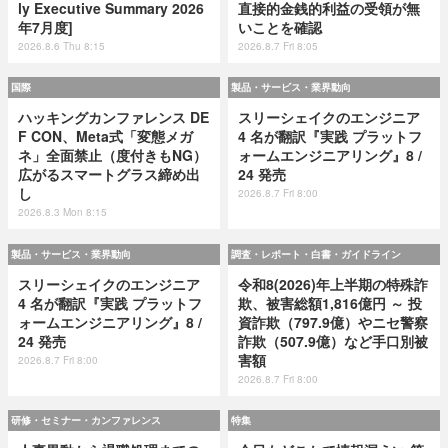
ly Executive Summary 2026
直接的金銭的利益の受領が無
年7月度]
いことを確認
2026.8.6 Thu 8:15
2026.8.7 Fri 8:05
国際
製品・サービス・業界動向
ハッキングカンファレンス DE
スリーシェイクのエンジニア
F CON、Meta式「変態メガ
4 名が翻訳『実践 プラットフ
ネ」全面禁止（度付きもNG）
ォームエンジニアリング』8 /
広がるスマートグラス締め出
24 発売
し
2026.8.7 Fri 8:00
2026.8.3 Mon 8:15
製品・サービス・業界動向
調査・レポート・白書・ガイドライン
スリーシェイクのエンジニア
令和8(2026)年上半期の特殊詐
4 名が翻訳『実践 プラットフ
欺、被害総額1,816億円 ～ 投
ォームエンジニアリング』8 /
資詐欺（797.9億）やニセ警察
24 発売
詐欺（507.9億）など手口別被
害額
2026.8.7 Fri 8:00
2026.8.7 Fri 8:00
研修・セミナー・カンファレンス
特集