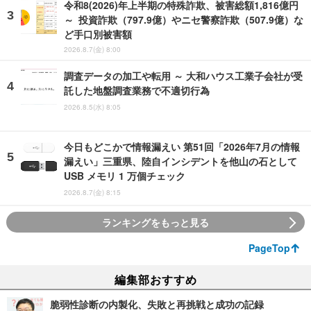
令和8(2026)年上半期の特殊詐欺、被害総額1,816億円
～ 投資詐欺（797.9億）やニセ警察詐欺（507.9億）な
ど手口別被害額
2026.8.7(金) 8:00
調査データの加工や転用 ～ 大和ハウス工業子会社が受
託した地盤調査業務で不適切行為
2026.8.5(水) 8:05
今日もどこかで情報漏えい 第51回「2026年7月の情報
漏えい」三重県、陸自インシデントを他山の石として
USB メモリ 1 万個チェック
2026.8.7(金) 8:15
ランキングをもっと見る
PageTop
編集部おすすめ
脆弱性診断の内製化、失敗と再挑戦と成功の記録