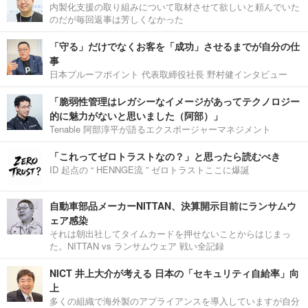
内製化支援の取り組みについて取材させて欲しいと頼んでいた
のだが毎回返事は芳しくなかった
「守る」だけでなくお客を「成功」させるまでが自分の仕
事
日本プルーフポイント 代表取締役社長 野村健インタビュー
「脆弱性管理はレガシーなイメージがあってテクノロジー
的に魅力がないと思いました（阿部）」
Tenable 阿部淳平が語るエクスポージャーマネジメント
「これってゼロトラストなの？」と思ったら読むべき
ID 起点の “ HENNGE流 ” ゼロトラストここに爆誕
自動車部品メーカーNITTAN、決算開示目前にランサムウ
ェア感染
それは朝出社してタイムカードを押せないことからはじまっ
た。NITTAN vs ランサムウェア 戦い全記録
NICT 井上大介が考える 日本の「セキュリティ自給率」向
上
多くの組織で海外製のアプライアンスを導入していますが自分