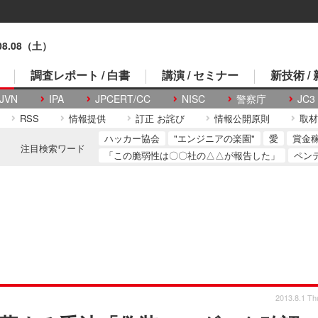
.08.08（土）
調査レポート / 白書
講演 / セミナー
新技術 /
JVN
IPA
JPCERT/CC
NISC
警察庁
JC3
RSS
情報提供
訂正 お詫び
情報公開原則
取材
ハッカー協会
"エンジニアの楽園"
愛
賞金
注目検索ワード
「この脆弱性は〇〇社の△△が報告した」
ペン
2013.8.1 Th