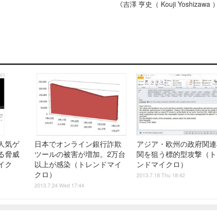
《吉澤 亨史（ Kouji Yoshizawa
人気ゲ
日本でオンライン銀行詐欺
アジア・欧州の政府関連
る脅威
ツールの被害が増加。2万台
関を狙う標的型攻撃（ト
イク
以上が感染（トレンドマイ
ンドマイクロ）
クロ）
2013.7.18 Thu 18:42
2013.7.24 Wed 17:44