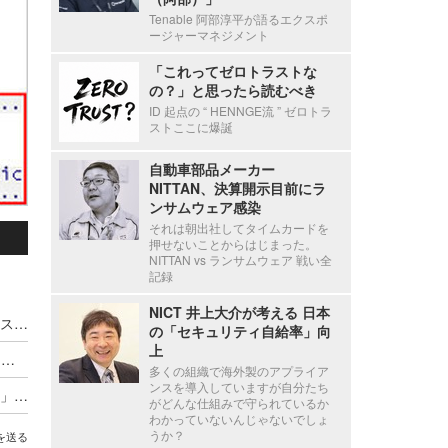
Tenable 阿部淳平が語るエクスポ
ージャーマネジメント
「これってゼロトラストな
の？」と思ったら読むべき
ID 起点の “ HENNGE流 ” ゼロトラ
ストここに爆誕
自動車部品メーカー
NITTAN、決算開示目前にラ
ンサムウェア感染
それは朝出社してタイムカードを
押せないことからはじまった。
NITTAN vs ランサムウェア 戦い全
記録
NICT 井上大介が考える 日本
TrendAI 2026 サイバーリスクレポート公表 ～ リスク上位の 7 割が「 ID 関連」認識しつつも進まない対策実態
の「セキュリティ自給率」向
上
「claude.ai」のチャット共有画面から不正コマンドを実行させる ClickFix 型攻撃キャンペーンを分析
多くの組織で海外製のアプライア
ンスを導入していますが自分たち
「ブラウザの偽警告」から「給与改定の社内通知」まで ～ 4 つの手口から読み解くサポート詐欺最新傾向
がどんな仕組みで守られているか
わかっていないんじゃないでしょ
うか？
を送る