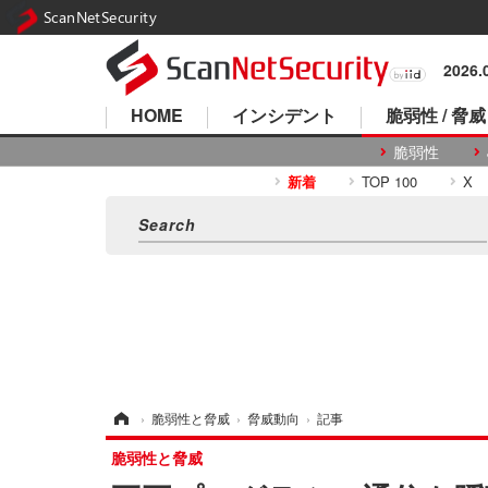
ScanNetSecurity
2026
HOME
インシデント
脆弱性 / 脅威
脆弱性
新着
TOP 100
X
ホーム
›
脆弱性と脅威
›
脅威動向
›
記事
脆弱性と脅威