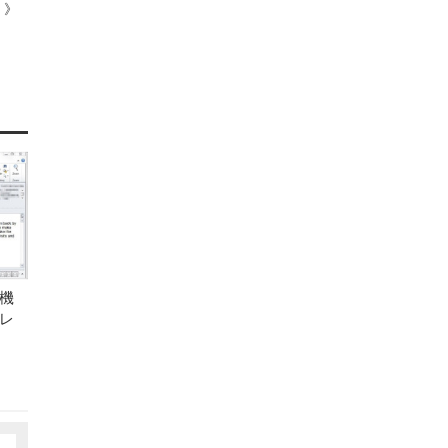
 ）》
機
レ