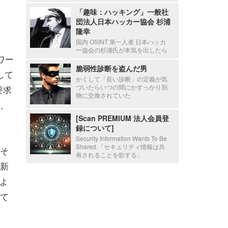
「趣味：ハッキング」一般社
団法人日本ハッカー協会 杉浦
隆幸
国内 OSINT 第一人者 日本ハッカ
ー協会の杉浦氏が本気を出したら
ワー
脆弱性診断を盗んだ男
して
かくして「良い診断」の定義が気
づいたらいつの間にかすっかり別
要求
物に交換されていた
、
[Scan PREMIUM 法人会員登
録について]
Security Information Wants To Be
Shared.「セキュリティ情報は共
そ
有されることを欲する」
新
のよ
て