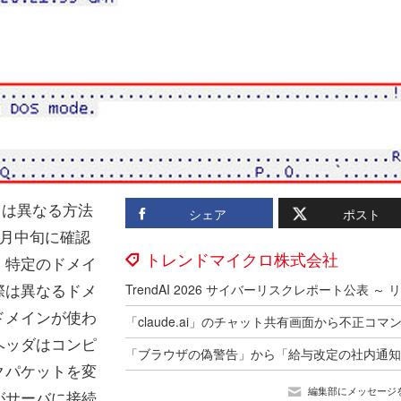
とは異なる方法
シェア
ポスト
7月中旬に確認
トレンドマイクロ株式会社
、特定のドメイ
際は異なるドメ
ドメインが使わ
ヘッダはコンピ
クパケットを変
編集部にメッセージ
がサーバに接続