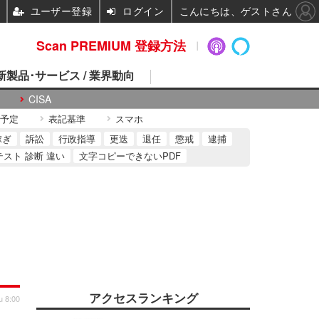
ユーザー登録
ログイン
こんにちは、ゲストさん
Scan PREMIUM 登録方法
 新製品･サービス / 業界動向
CISA
予定
表記基準
スマホ
稼ぎ
訴訟
行政指導
更迭
退任
懲戒
逮捕
テスト 診断 違い
文字コピーできないPDF
アクセスランキング
u 8:00