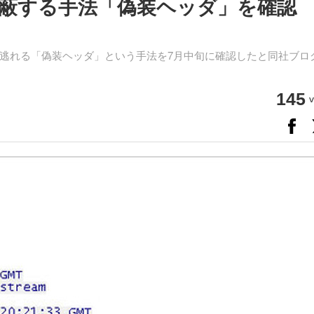
蔽する手法「偽装ヘッダ」を確認
逃れる「偽装ヘッダ」という手法を7月中旬に確認したと同社ブロ
145
v