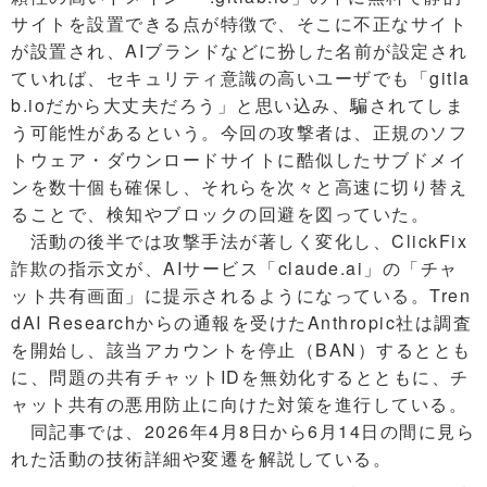
サイトを設置できる点が特徴で、そこに不正なサイト
が設置され、AIブランドなどに扮した名前が設定され
ていれば、セキュリティ意識の高いユーザでも「gitla
b.ioだから大丈夫だろう」と思い込み、騙されてしま
う可能性があるという。今回の攻撃者は、正規のソフ
トウェア・ダウンロードサイトに酷似したサブドメイ
ンを数十個も確保し、それらを次々と高速に切り替え
ることで、検知やブロックの回避を図っていた。
活動の後半では攻撃手法が著しく変化し、ClickFix
詐欺の指示文が、AIサービス「claude.ai」の「チャ
ット共有画面」に提示されるようになっている。Tren
dAI Researchからの通報を受けたAnthropic社は調査
を開始し、該当アカウントを停止（BAN）するととも
に、問題の共有チャットIDを無効化するとともに、チ
ャット共有の悪用防止に向けた対策を進行している。
同記事では、2026年4月8日から6月14日の間に見ら
れた活動の技術詳細や変遷を解説している。