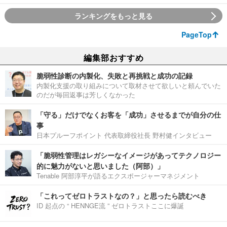
ランキングをもっと見る
PageTop
編集部おすすめ
脆弱性診断の内製化、失敗と再挑戦と成功の記録
内製化支援の取り組みについて取材させて欲しいと頼んでいた
のだが毎回返事は芳しくなかった
「守る」だけでなくお客を「成功」させるまでが自分の仕
事
日本プルーフポイント 代表取締役社長 野村健インタビュー
「脆弱性管理はレガシーなイメージがあってテクノロジー
的に魅力がないと思いました（阿部）」
Tenable 阿部淳平が語るエクスポージャーマネジメント
「これってゼロトラストなの？」と思ったら読むべき
ID 起点の “ HENNGE流 ” ゼロトラストここに爆誕