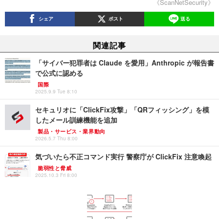
《ScanNetSecurity》
シェア
ポスト
送る
関連記事
「サイバー犯罪者は Claude を愛用」Anthropic が報告書
で公式に認める
国際
2025.9.9 Tue 8:10
セキュリオに「ClickFix攻撃」「QRフィッシング」を模
したメール訓練機能を追加
製品・サービス・業界動向
2026.5.7 Thu 8:00
気づいたら不正コマンド実行 警察庁が ClickFix 注意喚起
脆弱性と脅威
2025.10.3 Fri 8:00