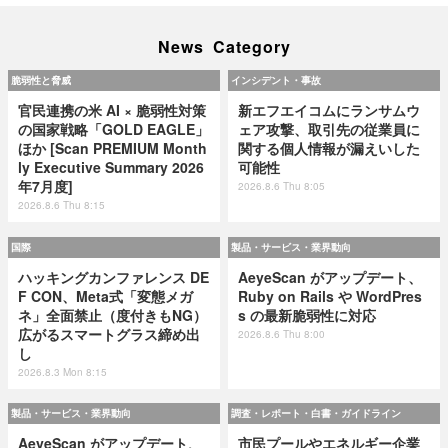
News Category
脆弱性と脅威
インシデント・事故
官民連携の米 AI × 脆弱性対策
新エフエイコムにランサムウ
の国家戦略「GOLD EAGLE」
ェア攻撃、取引先の従業員に
ほか [Scan PREMIUM Month
関する個人情報が漏えいした
ly Executive Summary 2026
可能性
年7月度]
2026.8.6 Thu 8:05
2026.8.6 Thu 8:15
国際
製品・サービス・業界動向
ハッキングカンファレンス DE
AeyeScan がアップデート、
F CON、Meta式「変態メガ
Ruby on Rails や WordPres
ネ」全面禁止（度付きもNG）
s の最新脆弱性に対応
広がるスマートグラス締め出
2026.8.6 Thu 8:00
し
2026.8.3 Mon 8:15
製品・サービス・業界動向
調査・レポート・白書・ガイドライン
AeyeScan がアップデート、
市民プールやエネルギー企業