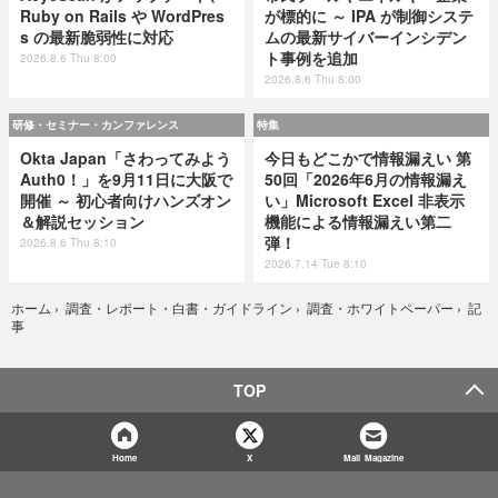
Ruby on Rails や WordPres
が標的に ～ IPA が制御システ
s の最新脆弱性に対応
ムの最新サイバーインシデン
ト事例を追加
2026.8.6 Thu 8:00
2026.8.6 Thu 8:00
研修・セミナー・カンファレンス
特集
Okta Japan「さわってみよう
今日もどこかで情報漏えい 第
Auth0！」を9月11日に大阪で
50回「2026年6月の情報漏え
開催 ～ 初心者向けハンズオン
い」Microsoft Excel 非表示
＆解説セッション
機能による情報漏えい第二
弾！
2026.8.6 Thu 8:10
2026.7.14 Tue 8:10
記
ホーム
›
調査・レポート・白書・ガイドライン
›
調査・ホワイトペーパー
›
事
TOP
Home
X
Mail Magazine