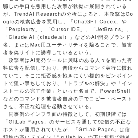
騙しの手口を悪用した攻撃が執拗に展開されている
が、TrendAI Researchの分析によると、本攻撃はGo
ogleの検索広告を悪用し、「ChatGPT Codex」や
「Perplexity」、「Cursor IDE」、「JetBrains」、
「Claude AI（claude.ai）」などのAI/開発ブランド
名、またはMac用ユーティリティを騙ることで、被害
者を偽サイトに誘導しているという。
攻撃者はAI開発ツールに興味のある人々を狙った有
料広告を配信しており、普段からコマンド実行に慣れ
ていて、そこに拒否感を抱きにくい標的をピンポイン
トで狙い撃ちしており、「トラブルの解決」や「イン
ストールの完了作業」といった名目で、PowerShell
などのコマンドを被害者自身の手でコピー・ペースト
させ、不正な処理を起動させている。
同事例のインフラ面の特徴として、初期段階では
「GitLab Pages」のサービスを通して92個の不正な
ホストが運用されていたが、「GitLab Pages」は信
頼性の高いドメイン「*.gitlab.io」の下に無料で静的