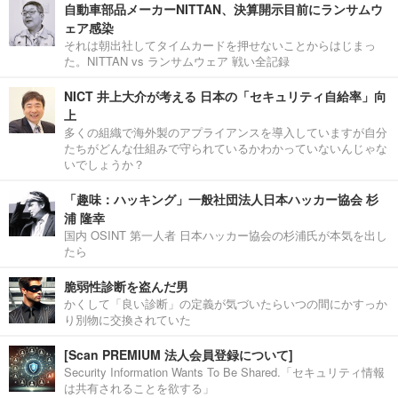
自動車部品メーカーNITTAN、決算開示目前にランサムウ
ェア感染
それは朝出社してタイムカードを押せないことからはじまっ
た。NITTAN vs ランサムウェア 戦い全記録
NICT 井上大介が考える 日本の「セキュリティ自給率」向
上
多くの組織で海外製のアプライアンスを導入していますが自分
たちがどんな仕組みで守られているかわかっていないんじゃな
いでしょうか？
「趣味：ハッキング」一般社団法人日本ハッカー協会 杉
浦 隆幸
国内 OSINT 第一人者 日本ハッカー協会の杉浦氏が本気を出し
たら
脆弱性診断を盗んだ男
かくして「良い診断」の定義が気づいたらいつの間にかすっか
り別物に交換されていた
[Scan PREMIUM 法人会員登録について]
Security Information Wants To Be Shared.「セキュリティ情報
は共有されることを欲する」