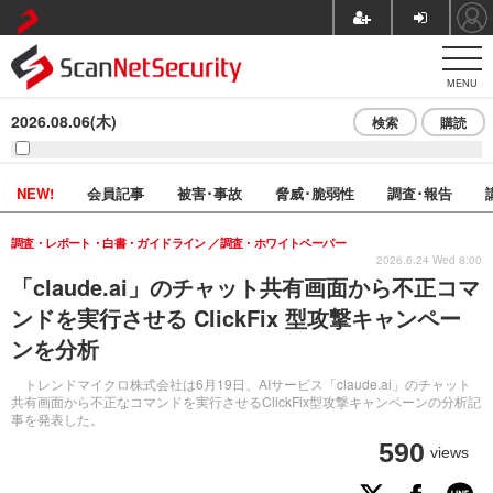
MENU
2026.08.06(木)
検索
購読
NEW!
会員記事
被害･事故
脅威･脆弱性
調査･報告
調査・レポート・白書・ガイドライン
調査・ホワイトペーパー
2026.6.24 Wed 8:00
「claude.ai」のチャット共有画面から不正コマ
ンドを実行させる ClickFix 型攻撃キャンペー
ンを分析
トレンドマイクロ株式会社は6月19日、AIサービス「claude.ai」のチャット
共有画面から不正なコマンドを実行させるClickFix型攻撃キャンペーンの分析記
事を発表した。
590
views