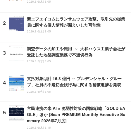
2026.8.6(木) 8:05
新エフエイコムにランサムウェア攻撃、取引先の従業
員に関する個人情報が漏えいした可能性
2026.8.6(木) 8:05
調査データの加工や転用 ～ 大和ハウス工業子会社が
受託した地盤調査業務で不適切行為
2026.8.5(水) 8:05
支払対象は計 16.3 億円 ～ プルデンシャル・グルー
プ、社員の不適切金銭行為に関する補償進捗を発表
2026.8.4(火) 8:05
官民連携の米 AI × 脆弱性対策の国家戦略「GOLD EA
GLE」ほか [Scan PREMIUM Monthly Executive Su
mmary 2026年7月度]
2026.8.6(木) 8:15