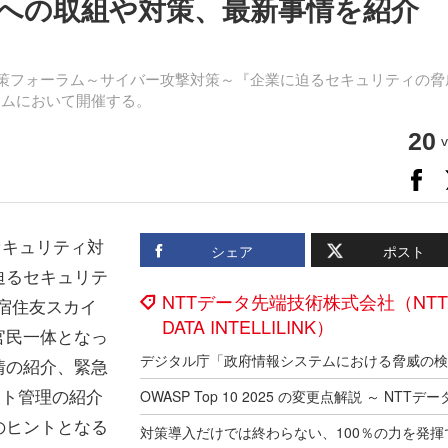
への取組や対策、最新事情を紹介
対策フォーラム～サイバー攻撃対策～『企業に迫るセキュリティの脅
ームにおいて開催する。
20
v
セキュリティ対
シェア
ポスト
迫るセキュリテ
NTTデータ先端技術株式会社（NTT
新宿住友スカイ
DATA INTELLILINK）
官民一体となっ
情の紹介、緊急
ント管理の紹介
のヒントとなる