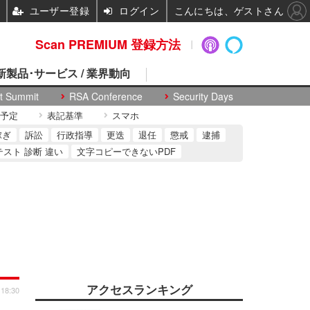
ユーザー登録
ログイン
こんにちは、ゲストさん
Scan PREMIUM 登録方法
 新製品･サービス / 業界動向
t Summit
RSA Conference
Security Days
予定
表記基準
スマホ
稼ぎ
訴訟
行政指導
更迭
退任
懲戒
逮捕
テスト 診断 違い
文字コピーできないPDF
アクセスランキング
 18:30