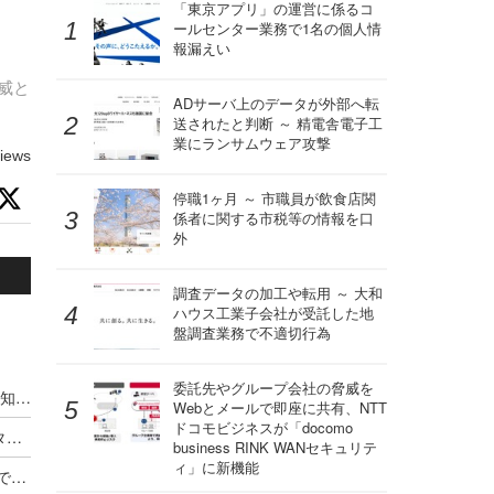
「東京アプリ」の運営に係るコ
ールセンター業務で1名の個人情
報漏えい
威と
ADサーバ上のデータが外部へ転
送されたと判断 ～ 精電舎電子工
業にランサムウェア攻撃
iews
停職1ヶ月 ～ 市職員が飲食店関
係者に関する市税等の情報を口
外
調査データの加工や転用 ～ 大和
ハウス工業子会社が受託した地
盤調査業務で不適切行為
委託先やグループ会社の脅威を
デジタル庁「政府情報システムにおける脅威の検知・対応のためのログ取得・分析導入ガイドブック」に NTTデータ先端の技術者がレビュー協力
Webとメールで即座に共有、NTT
ドコモビジネスが「docomo
OWASP Top 10 2025 の変更点解説 ～ NTTデータ先端技術
business RINK WANセキュリテ
ィ」に新機能
対策導入だけでは終わらない、100％の力を発揮できていない「落とし穴」を塞げ ～ NTTデータ先端技術が語るランサムウェア対策の実践