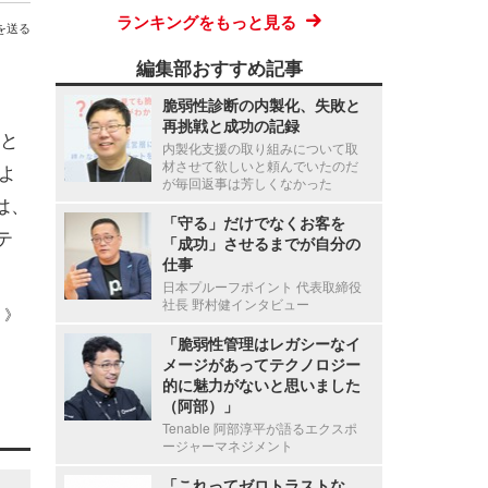
ランキングをもっと見る
を送る
編集部おすすめ記事
脆弱性診断の内製化、失敗と
再挑戦と成功の記録
と
内製化支援の取り組みについて取
材させて欲しいと頼んでいたのだ
よ
が毎回返事は芳しくなかった
は、
「守る」だけでなくお客を
テ
「成功」させるまでが自分の
仕事
日本プルーフポイント 代表取締役
社長 野村健インタビュー
 ）》
「脆弱性管理はレガシーなイ
メージがあってテクノロジー
的に魅力がないと思いました
（阿部）」
Tenable 阿部淳平が語るエクスポ
ージャーマネジメント
「これってゼロトラストな