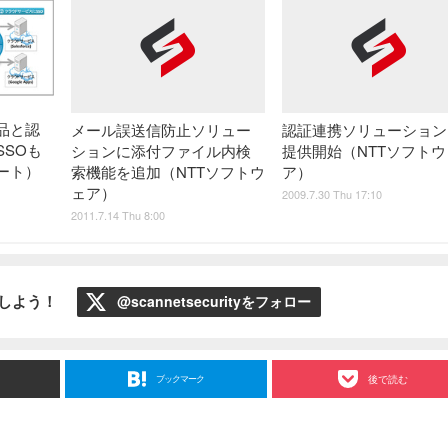
品と認
メール誤送信防止ソリュー
認証連携ソリューション
SOも
ションに添付ファイル内検
提供開始（NTTソフトウ
ート）
索機能を追加（NTTソフトウ
ア）
ェア）
2009.7.30 Thu 17:10
2011.7.14 Thu 8:00
ローしよう！
@scannetsecurityをフォロー
ブックマーク
後で読む