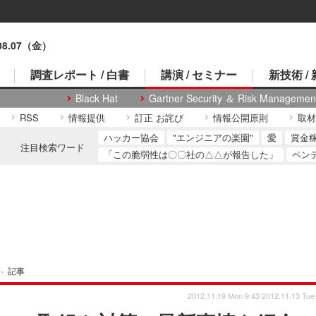
.08.07（金）
調査レポート / 白書
講演 / セミナー
新技術 /
Black Hat
Gartner Security ＆ Risk Managemen
RSS
情報提供
訂正 お詫び
情報公開原則
取材
ハッカー協会
"エンジニアの楽園"
愛
賞金
注目検索ワード
「この脆弱性は〇〇社の△△が報告した」
ペン
›
記事
2012.11.19 Mon 9:43
2012.11.13 Tue