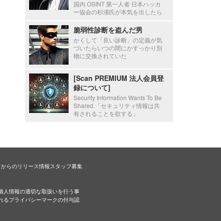
国内 OSINT 第一人者 日本ハッカ
ー協会の杉浦氏が本気を出したら
脆弱性診断を盗んだ男
かくして「良い診断」の定義が気
づいたらいつの間にかすっかり別
物に交換されていた
[Scan PREMIUM 法人会員登
録について]
Security Information Wants To Be
Shared.「セキュリティ情報は共
有されることを欲する」
ドからのリリース情報
スタッフ募集
個人情報の適切な取扱いを行う事
れるプライバシーマークの付与認