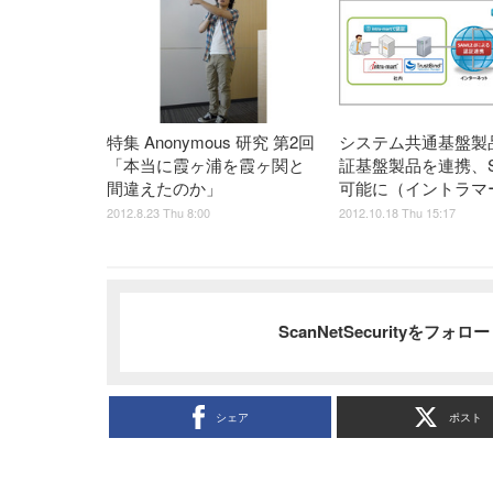
特集 Anonymous 研究 第2回
システム共通基盤製
「本当に霞ヶ浦を霞ヶ関と
証基盤製品を連携、S
間違えたのか」
可能に（イントラマ
2012.8.23 Thu 8:00
2012.10.18 Thu 15:17
ScanNetSecurityをフォ
シェア
ポスト