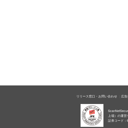
リリース窓口・お問い合わせ
広告
ScanNetS
上場）の運営
証券コード：6