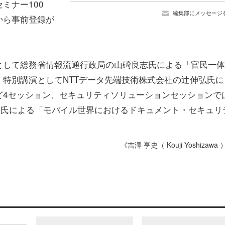
ミナー100
編集部にメッセージ
から事前登録が
として総務省情報流通行政局の山碕良志氏による「官民一体
特別講演としてNTTデータ先端技術株式会社の辻伸弘氏に
ど4セッション、セキュリティソリューションセッションで
ーナ氏による「モバイル世界におけるドキュメント・セキュリ
《吉澤 亨史（ Kouji Yoshizawa