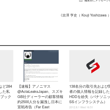
編集部にメッセージ
《吉澤 亨史（ Kouji Yoshizawa
【速報】アノニマス
ど284
138名分の取引先および
@ActaLeaksJapan、スズキ
した私
者の個人情報を記録した
GB社ディーラーの顧客情報
（ブック
HDDを紛失（パナソニ
約2500人分を漏洩し日本に
SSインフラシステム）
宣戦布告（Far East
2012.8.1 Wed 16:51