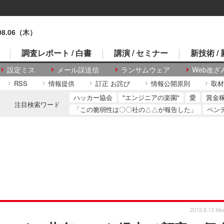
.08.06（木）
調査レポート / 白書
講演 / セミナー
新技術 /
設定ミス
メール誤送信
ランサムウェア
Web改ざ
RSS
情報提供
訂正 お詫び
情報公開原則
取材
ハッカー協会
"エンジニアの楽園"
愛
賞金
注目検索ワード
「この脆弱性は〇〇社の△△が報告した」
ペン
2012.8.13 Mo