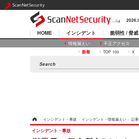
ScanNetSecurity
2026
HOME
インシデント
脆弱性 / 脅威
情報漏えい
不正アクセス
新着
TOP 100
X
ホーム
›
インシデント・事故
›
インシデント・情報漏えい
›
記事
インシデント・事故