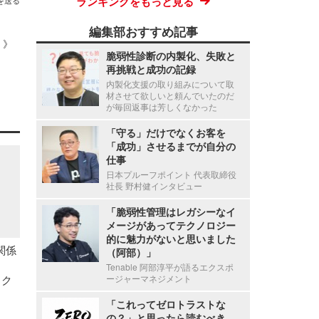
ランキングをもっと見る
を送る
編集部おすすめ記事
 ）》
脆弱性診断の内製化、失敗と
再挑戦と成功の記録
内製化支援の取り組みについて取
材させて欲しいと頼んでいたのだ
が毎回返事は芳しくなかった
「守る」だけでなくお客を
「成功」させるまでが自分の
仕事
日本プルーフポイント 代表取締役
社長 野村健インタビュー
「脆弱性管理はレガシーなイ
メージがあってテクノロジー
的に魅力がないと思いました
関係
（阿部）」
Tenable 阿部淳平が語るエクスポ
ック
ージャーマネジメント
「これってゼロトラストな
の？」と思ったら読むべき