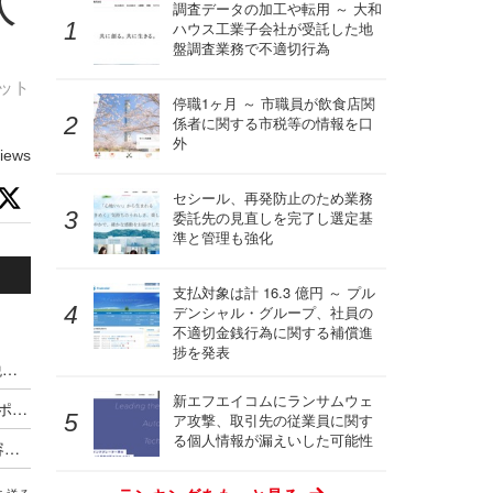
人
調査データの加工や転用 ～ 大和
ハウス工業子会社が受託した地
盤調査業務で不適切行為
ット
停職1ヶ月 ～ 市職員が飲食店関
係者に関する市税等の情報を口
外
iews
セシール、再発防止のため業務
委託先の見直しを完了し選定基
準と管理も強化
支払対象は計 16.3 億円 ～ プル
デンシャル・グループ、社員の
不適切金銭行為に関する補償進
捗を発表
停職1ヶ月 ～ 市職員が飲食店関係者に関する市税等の情報を口外
新エフエイコムにランサムウェ
海外貨物検査と契約する有機JAS認証審査員がサポート詐欺被害
ア攻撃、取引先の従業員に関す
る個人情報が漏えいした可能性
個人情報を無断で持ち出し 不正競争防止法違反容疑で逮捕