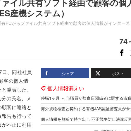
ファイル共有ソフト経由で顧客の個
ES産機システム）
所有PCからファイル共有ソフト経由で顧客の個人情報がインターネ
74
v
7日、同社社員
シェア
ポスト
顧客の個人情
個人情報漏えい
たと発表した。
人分の氏名、メ
の顧客に連絡と
故報告も行って
報が不正に利用