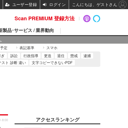
ユーザー登録
ログイン
こんにちは、ゲストさん
Scan PREMIUM 登録方法
 新製品･サービス / 業界動向
ん
予定
表記基準
スマホ
稼ぎ
訴訟
行政指導
更迭
退任
懲戒
逮捕
テスト 診断 違い
文字コピーできないPDF
アクセスランキング
n 8:00