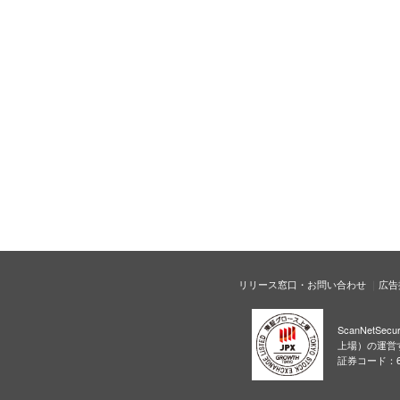
リリース窓口・お問い合わせ
広告
ScanNetS
上場）の運営
証券コード：6