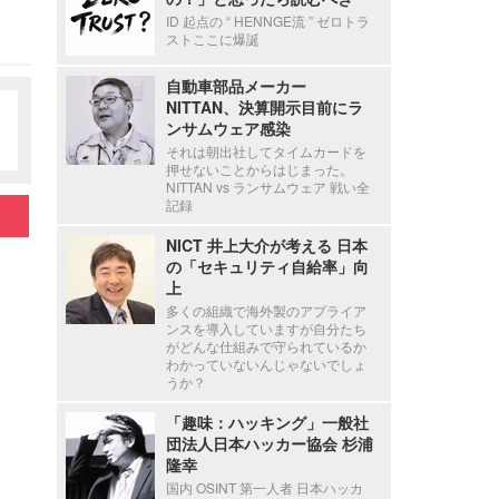
ID 起点の “ HENNGE流 ” ゼロトラ
ストここに爆誕
自動車部品メーカー
NITTAN、決算開示目前にラ
ンサムウェア感染
それは朝出社してタイムカードを
押せないことからはじまった。
NITTAN vs ランサムウェア 戦い全
記録
NICT 井上大介が考える 日本
の「セキュリティ自給率」向
上
多くの組織で海外製のアプライア
ンスを導入していますが自分たち
がどんな仕組みで守られているか
わかっていないんじゃないでしょ
うか？
「趣味：ハッキング」一般社
団法人日本ハッカー協会 杉浦
隆幸
国内 OSINT 第一人者 日本ハッカ