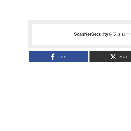
ScanNetSecurityをフォ
シェア
ポスト