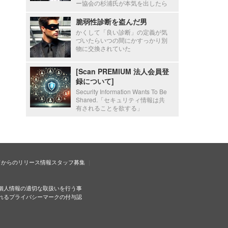
ー協会の杉浦氏が本気を出したら
脆弱性診断を盗んだ男
かくして「良い診断」の定義が気
づいたらいつの間にかすっかり別
物に交換されていた
[Scan PREMIUM 法人会員登
録について]
Security Information Wants To Be
Shared.「セキュリティ情報は共
有されることを欲する」
ドからのリリース情報
スタッフ募集
個人情報の適切な取扱いを行う事
れるプライバシーマークの付与認