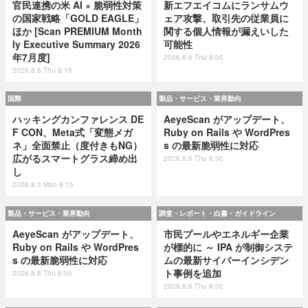
官民連携の米 AI × 脆弱性対策
新エフエイコムにランサムウ
の国家戦略「GOLD EAGLE」
ェア攻撃、取引先の従業員に
ほか [Scan PREMIUM Month
関する個人情報が漏えいした
ly Executive Summary 2026
可能性
年7月度]
2026.8.6 Thu 8:05
2026.8.6 Thu 8:15
国際
製品・サービス・業界動向
ハッキングカンファレンス DE
AeyeScan がアップデート、
F CON、Meta式「変態メガ
Ruby on Rails や WordPres
ネ」全面禁止（度付きもNG）
s の最新脆弱性に対応
広がるスマートグラス締め出
2026.8.6 Thu 8:00
し
2026.8.3 Mon 8:15
製品・サービス・業界動向
調査・レポート・白書・ガイドライン
AeyeScan がアップデート、
市民プールやエネルギー企業
Ruby on Rails や WordPres
が標的に ～ IPA が制御システ
s の最新脆弱性に対応
ムの最新サイバーインシデン
ト事例を追加
2026.8.6 Thu 8:00
2026.8.6 Thu 8:00