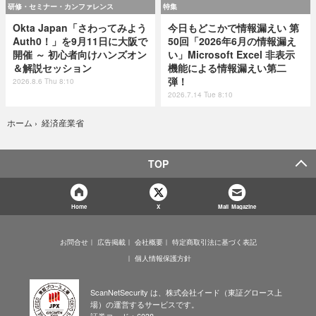
研修・セミナー・カンファレンス
特集
Okta Japan「さわってみよう
今日もどこかで情報漏えい 第
Auth0！」を9月11日に大阪で
50回「2026年6月の情報漏え
開催 ～ 初心者向けハンズオン
い」Microsoft Excel 非表示
＆解説セッション
機能による情報漏えい第二
弾！
2026.8.6 Thu 8:10
2026.7.14 Tue 8:10
経済産業省
ホーム
›
TOP
Home
X
Mail Magazine
お問合せ
広告掲載
会社概要
特定商取引法に基づく表記
個人情報保護方針
ScanNetSecurity は、株式会社イード（東証グロース上
場）の運営するサービスです。
証券コード：6038