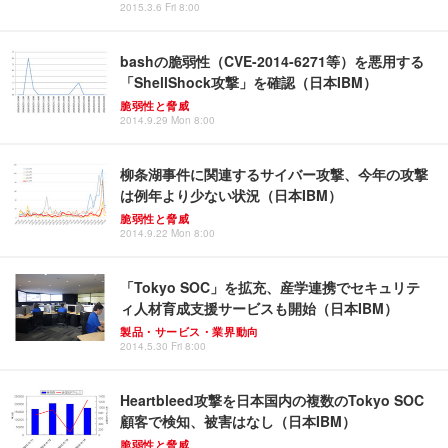
2015.3.6 Fri 8:00
bashの脆弱性（CVE-2014-6271等）を悪用する
「ShellShock攻撃」を確認（日本IBM）
脆弱性と脅威
2014.9.29 Mon 8:00
柳条湖事件に関連するサイバー攻撃、今年の攻撃
は例年より少ない状況（日本IBM）
脆弱性と脅威
2014.9.22 Mon 8:00
「Tokyo SOC」を拡充、産学連携でセキュリテ
ィ人材育成支援サービスも開始（日本IBM）
製品・サービス・業界動向
2014.5.30 Fri 8:00
Heartbleed攻撃を日本国内の複数のTokyo SOC
顧客で検知、被害はなし（日本IBM）
脆弱性と脅威