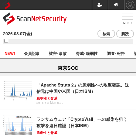
MENU
2026.08.07(金)
検索
購読
NEW!
会員記事
被害･事故
脅威･脆弱性
調査･報告
東京SOC
「Apache Struts 2」の脆弱性への攻撃確認、送
信元は中国や米国（日本IBM）
脆弱性と脅威
2016.5.2 Mon 8:00
ランサムウェア「CryptoWall」への感染を狙う
攻撃を連日確認（日本IBM）
脆弱性と脅威