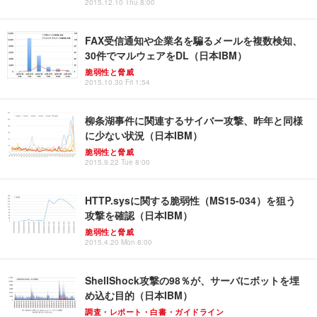
2015.12.10 Thu 8:00
FAX受信通知や企業名を騙るメールを複数検知、
30件でマルウェアをDL（日本IBM）
脆弱性と脅威
2015.10.30 Fri 1:54
柳条湖事件に関連するサイバー攻撃、昨年と同様
に少ない状況（日本IBM）
脆弱性と脅威
2015.9.22 Tue 8:00
HTTP.sysに関する脆弱性（MS15-034）を狙う
攻撃を確認（日本IBM）
脆弱性と脅威
2015.4.20 Mon 8:00
ShellShock攻撃の98％が、サーバにボットを埋
め込む目的（日本IBM）
調査・レポート・白書・ガイドライン