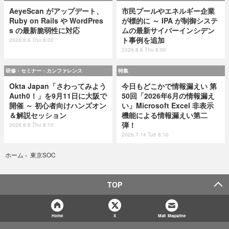
AeyeScan がアップデート、
市民プールやエネルギー企業
Ruby on Rails や WordPres
が標的に ～ IPA が制御システ
s の最新脆弱性に対応
ムの最新サイバーインシデン
ト事例を追加
2026.8.6 Thu 8:00
2026.8.6 Thu 8:00
研修・セミナー・カンファレンス
特集
Okta Japan「さわってみよう
今日もどこかで情報漏えい 第
Auth0！」を9月11日に大阪で
50回「2026年6月の情報漏え
開催 ～ 初心者向けハンズオン
い」Microsoft Excel 非表示
＆解説セッション
機能による情報漏えい第二
弾！
2026.8.6 Thu 8:10
2026.7.14 Tue 8:10
東京SOC
ホーム
›
TOP
Home
X
Mail Magazine