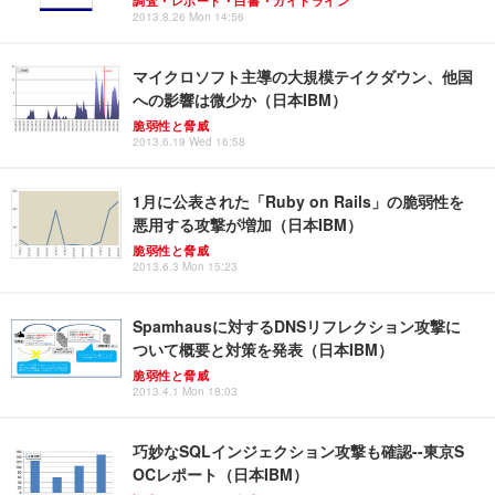
調査・レポート・白書・ガイドライン
2013.8.26 Mon 14:56
マイクロソフト主導の大規模テイクダウン、他国
への影響は微少か（日本IBM）
脆弱性と脅威
2013.6.19 Wed 16:58
1月に公表された「Ruby on Rails」の脆弱性を
悪用する攻撃が増加（日本IBM）
脆弱性と脅威
2013.6.3 Mon 15:23
Spamhausに対するDNSリフレクション攻撃に
ついて概要と対策を発表（日本IBM）
脆弱性と脅威
2013.4.1 Mon 18:03
巧妙なSQLインジェクション攻撃も確認--東京S
OCレポート（日本IBM）