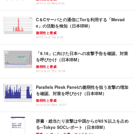
2014.4.16 Wed 8:00
C＆Cサーバとの通信にTorを利用する「Mevad
e」の活動を検知（日本IBM）
脆弱性と脅威
2013.10.8 Tue 8:00
「9.18」に向けた日本への攻撃予告を確認、対策
を呼びかけ（日本IBM）
脆弱性と脅威
2013.9.12 Thu 16:48
Parallels Plesk Panelの脆弱性を狙う攻撃の増加
を確認、対策を呼びかけ（日本IBM）
脆弱性と脅威
2013.8.28 Wed 18:07
辞書・総当たり攻撃は中国からが65％以上を占め
る--Tokyo SOCレポート（日本IBM）