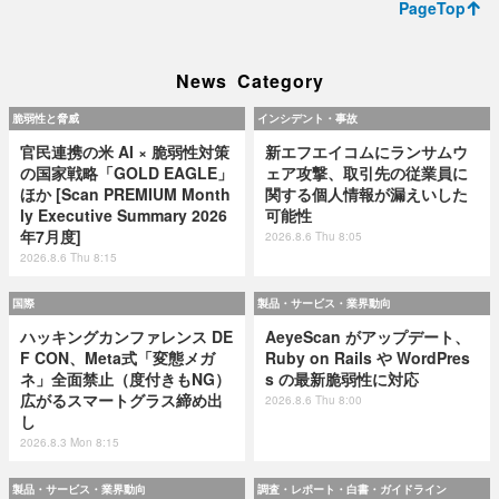
PageTop
News Category
脆弱性と脅威
インシデント・事故
官民連携の米 AI × 脆弱性対策
新エフエイコムにランサムウ
の国家戦略「GOLD EAGLE」
ェア攻撃、取引先の従業員に
ほか [Scan PREMIUM Month
関する個人情報が漏えいした
ly Executive Summary 2026
可能性
年7月度]
2026.8.6 Thu 8:05
2026.8.6 Thu 8:15
国際
製品・サービス・業界動向
ハッキングカンファレンス DE
AeyeScan がアップデート、
F CON、Meta式「変態メガ
Ruby on Rails や WordPres
ネ」全面禁止（度付きもNG）
s の最新脆弱性に対応
広がるスマートグラス締め出
2026.8.6 Thu 8:00
し
2026.8.3 Mon 8:15
製品・サービス・業界動向
調査・レポート・白書・ガイドライン