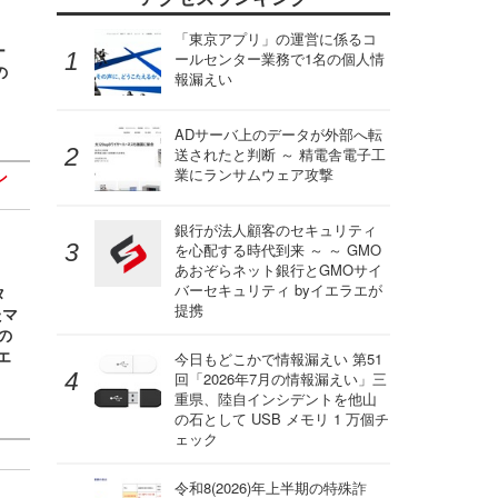
「東京アプリ」の運営に係るコ
ー
ールセンター業務で1名の個人情
の
報漏えい
ADサーバ上のデータが外部へ転
送されたと判断 ～ 精電舎電子工
業にランサムウェア攻撃
ン
銀行が法人顧客のセキュリティ
を心配する時代到来 ～ ～ GMO
あおぞらネット銀行とGMOサイ
バーセキュリティ byイエラエが
タ
提携
たマ
の
エ
今日もどこかで情報漏えい 第51
回「2026年7月の情報漏えい」三
重県、陸自インシデントを他山
の石として USB メモリ 1 万個チ
ェック
令和8(2026)年上半期の特殊詐