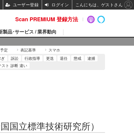
ユーザー登録
ログイン
こんにちは、ゲストさん
Scan PREMIUM 登録方法
 新製品･サービス / 業界動向
予定
表記基準
スマホ
稼ぎ
訴訟
行政指導
更迭
退任
懲戒
逮捕
テスト 診断 違い
hnology：米国国立標準技術研究所）