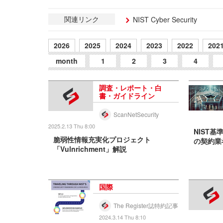
関連リンク
NIST Cyber Security
2026
2025
2024
2023
2022
202
month
1
2
3
4
調査・レポート・白
書・ガイドライン
ScanNetSecurity
2025.2.13 Thu 8:00
NIST基
脆弱性情報充実化プロジェクト
の契約業
「Vulnrichment」解説
国際
The Register誌特約記事
2024.3.14 Thu 8:10