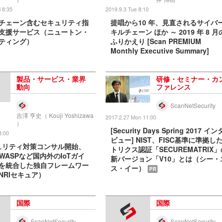
i 8:35
2019.9.3 Tue 8:10
チェーン含むセキュリティ指
提唱から10 年、見直されるサイバ
支援サービス（ニュートン・
キルチェーン ほか ～ 2019 年 8 月
ティング）
ふりかえり [Scan PREMIUM
Monthly Executive Summary]
製品・サービス・業界
研修・セミナー・カ
動向
ファレンス
ScanNetSecurity
吉澤 亨史（ Kouji Yoshizawa
2017.2.27 Mon 11:00
）
[Security Days Spring 2017 イン
8:00
ビュー] NIST、FISC基準に準拠し
キュリティ対策コンサル開始、
トリクス認証「SECUREMATRIX」
OWASPなど国内外のIoTガイ
新バージョン「V10」とは（シー・
を統合した独自フレームワー
ス・イー）
PR
NRIセキュア）
国際
国際
ScanNetSecurity
ScanNetSecurity