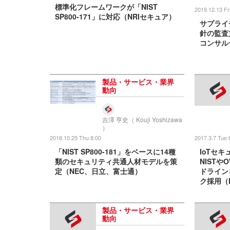
標準化フレームワークが「NIST
2019.12.13 Fr
SP800-171」に対応（NRIセキュア）
サプライ
針の監査
コンサル
製品・サービス・業界
動向
吉澤 亨史（ Kouji Yoshizawa
）
2018.10.25 Thu 8:00
2017.3.7 Tue 
「NIST SP800-181」をベースに14種
IoTセ
類のセキュリティ共通人材モデルを策
NISTや
定（NEC、日立、富士通）
ドライン
ク採用（
製品・サービス・業界
動向