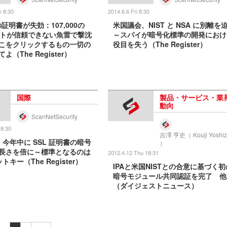
n 8:30
2014.6.6 Fri 8:30
aの証明書が失効：107,000の
米国議会、NIST と NSA に別離を
イトが信頼できない魚雷で撃沈
～スパイが暗号化標準の開発におけ
こをクリックするもの一切の
役目を失う（The Register）
よ（The Register）
国際
製品・サービス・業
動向
ScanNetSecurity
 8:30
吉澤 亨史（ Kouji Yoshi
e、今年中に SSL 証明書の暗号
）
長さを倍に～標準となるのは
2012.4.12 Thu 18:31
ットキー（The Register）
IPAと米国NISTとの合意に基づく初
暗号モジュール共同認証を完了 他
（ダイジェストニュース）