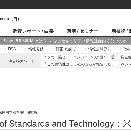
.08.09（日）
調査レポート / 白書
講演 / セミナー
新技術 /
Scan PREMIUM とは ? ～ なぜセキュリティ情報は面白くないのか
RSS
情報提供
訂正 お詫び
情報公開原則
取材
ハッカー協会
"エンジニアの楽園"
愛
賞金
注目検索ワード
「この脆弱性は〇〇社の△△が報告した」
ペン
hnology：米国国立標準技術研究所）
tute of Standards and Tec