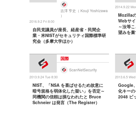
2014.9.22 Mo
吉澤 亨史（ Kouji Yoshizawa
Mozill
）
Webサ
2016.9.2 Fri 8:00
～汝等こ
自民党議員が座長、経産省・民間企
望みを棄て
業・米NISTがセキュリティ国際標準研
究会（多摩大学ほか）
国際
ScanNetSecurity
2013.9.24 Tue 8:30
2013.6.5 Wed
NIST、「NSA を喜ばせるため故意に
Googl
暗号規格を弱体化した疑い」を否定～
化キーの
同機関の信頼は損なわれたと Bruce
2048 ビ
Schneier は発言（The Register）