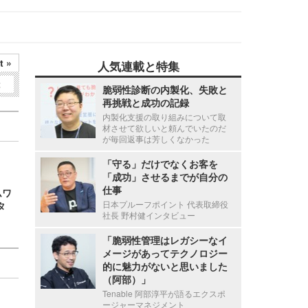
t »
人気連載と特集
2
脆弱性診断の内製化、失敗と
再挑戦と成功の記録
内製化支援の取り組みについて取
材させて欲しいと頼んでいたのだ
が毎回返事は芳しくなかった
「守る」だけでなくお客を
「成功」させるまでが自分の
仕事
ムワ
日本プルーフポイント 代表取締役
タ
社長 野村健インタビュー
「脆弱性管理はレガシーなイ
メージがあってテクノロジー
的に魅力がないと思いました
（阿部）」
Tenable 阿部淳平が語るエクスポ
ージャーマネジメント