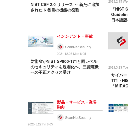
2023.2.15 We
NIST CSF 2.0 リリース ～ 新たに追加
「NIST SP
された 6 番目の機能の役割
Guide
日本語版
インシデント・事故
ScanNetSecurity
2021.12.27 Mon 8:05
防衛省がNIST SP800-171と同レベル
のセキュリティを規則化へ、三菱電機
2021.3.23 Tue
への不正アクセス受け
サイバート
171・NI
「MIRA
製品・サービス・業界
動向
ScanNetSecurity
2020.5.22 Fri 8:05