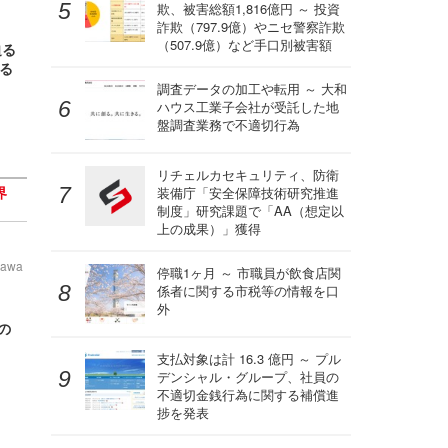
欺、被害総額1,816億円 ～ 投資
詐欺（797.9億）やニセ警察詐欺
（507.9億）など手口別被害額
迫る
る
調査データの加工や転用 ～ 大和
ハウス工業子会社が受託した地
盤調査業務で不適切行為
リチェルカセキュリティ、防衛
界
装備庁「安全保障技術研究推進
制度」研究課題で「AA（想定以
上の成果）」獲得
zawa
停職1ヶ月 ～ 市職員が飲食店関
係者に関する市税等の情報を口
外
の
支払対象は計 16.3 億円 ～ プル
デンシャル・グループ、社員の
不適切金銭行為に関する補償進
捗を発表