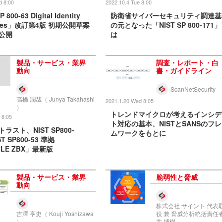
d 8:00
2022.10.4 Tue 8:00
 800-63 Digital Identity
防衛省サイバーセキュリティ調達基
lines」改訂第4版 初期公開草案
の元となった「NIST SP 800-171
公開
は
製品・サービス・業界
調査・レポート・白
動向
書・ガイドライン
ScanNetSecurity
高橋 潤哉（ Junya Takahashi
2021.1.20 Wed 8:05
）
トレンドマイクロが考えるインシデ
 8:05
ト対応の基本、NISTとSANSのフ
ラスト、NIST SP800-
ムワークをもとに
ST SP800-53 準拠
CLE ZBX」最新版
製品・サービス・業界
脆弱性と脅威
動向
株式会社 サイント 代表
吉澤 亨史（ Kouji Yoshizawa
役 兼 脅威分析統括責任者
）
井 博樹