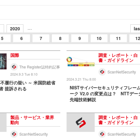
…
1
2020
las
5
6
7
8
9
10
11
1
国際
調査・レポート・白
書・ガイドライン
The Register誌特約記事
ScanNetSecurity
2024.9.3 Tue 8:10
2024.3.21 Thu 8:00
準不履行の疑い ～ 米国防総省
NISTサイバーセキュリティフレー
者 提訴される
ーク V2.0 の変更点は？ NTTデー
先端技術解説
製品・サービス・業界
調査・レポート・白
動向
書・ガイドライン
ScanNetSecurity
ScanNetSecurity