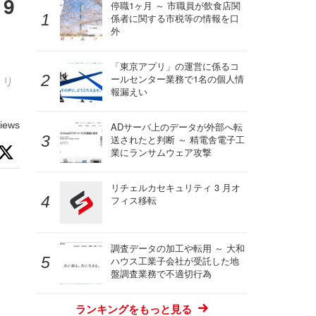
9
停職1ヶ月 ～ 市職員が飲食店関
係者に関する市税等の情報を口
外
「東京アプリ」の運営に係るコ
ールセンター業務で1名の個人情
にリリ
報漏えい
iews
ADサーバ上のデータが外部へ転
送されたと判断 ～ 精電舎電子工
業にランサムウェア攻撃
リチェルカセキュリティ 3 月オ
フィス移転
調査データの加工や転用 ～ 大和
ハウス工業子会社が受託した地
盤調査業務で不適切行為
ランキングをもっと見る