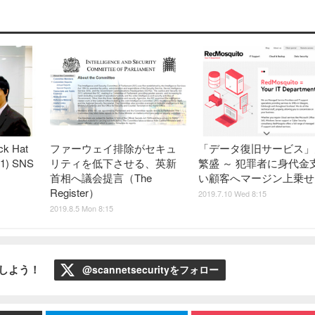
k Hat
ファーウェイ排除がセキュ
「データ復旧サービス」
1) SNS
リティを低下させる、英新
繁盛 ～ 犯罪者に身代金
首相へ議会提言（The
い顧客へマージン上乗せ
Register）
2019.7.10 Wed 8:15
2019.8.5 Mon 8:15
ローしよう！
@scannetsecurityをフォロー