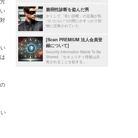
方
脆弱性診断を盗んだ男
い
かくして「良い診断」の定義が気
対
づいたらいつの間にかすっかり別
物に交換されていた
[Scan PREMIUM 法人会員登
録について]
てい
Security Information Wants To Be
は
Shared.「セキュリティ情報は共
有されることを欲する」
の
おい