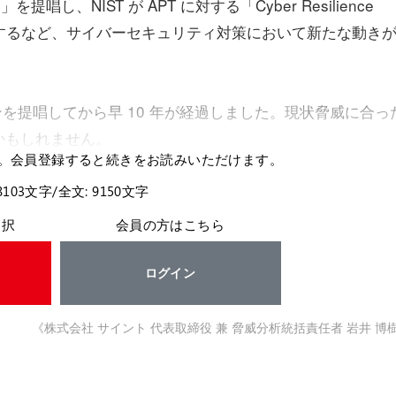
oop」を提唱し、NIST が APT に対する「Cyber Resilience
発表するなど、サイバーセキュリティ対策において新たな動き
ェーンを提唱してから早 10 年が経過しました。現状脅威に合っ
かもしれません。
。会員登録すると続きをお読みいただけます。
8103文字/全文: 9150文字
選択
会員の方はこちら
ログイン
《株式会社 サイント 代表取締役 兼 脅威分析統括責任者 岩井 博