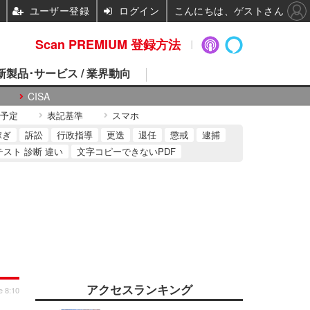
ユーザー登録
ログイン
こんにちは、ゲストさん
Scan PREMIUM 登録方法
 新製品･サービス / 業界動向
CISA
予定
表記基準
スマホ
稼ぎ
訴訟
行政指導
更迭
退任
懲戒
逮捕
テスト 診断 違い
文字コピーできないPDF
アクセスランキング
e 8:10