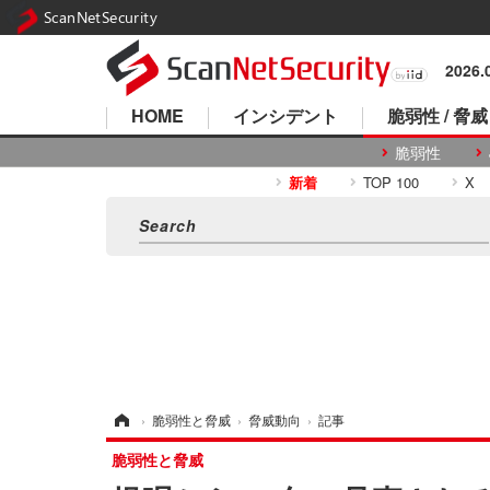
ScanNetSecurity
2026
HOME
インシデント
脆弱性 / 脅威
脆弱性
新着
TOP 100
X
ホーム
›
脆弱性と脅威
›
脅威動向
›
記事
脆弱性と脅威