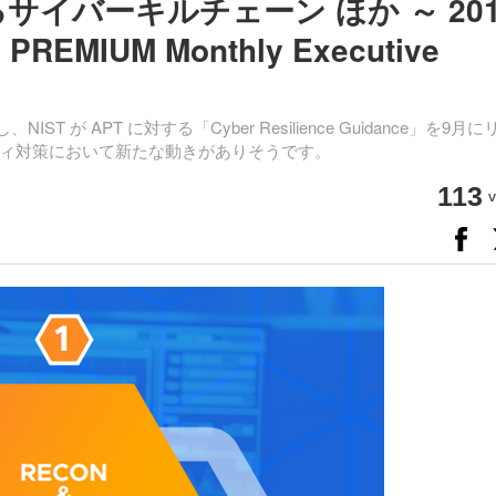
サイバーキルチェーン ほか ～ 201
EMIUM Monthly Executive
を提唱し、NIST が APT に対する「Cyber Resilience Guidance」を9月
ィ対策において新たな動きがありそうです。
113
v