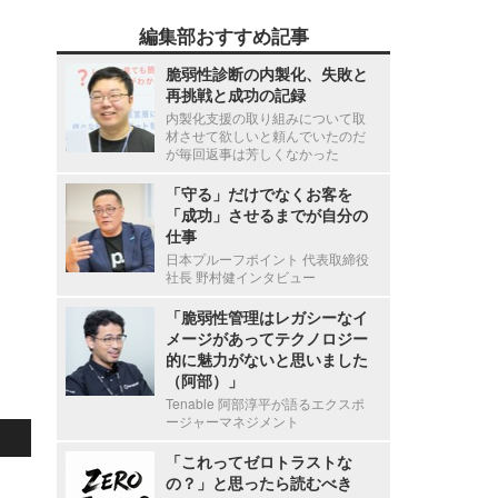
編集部おすすめ記事
脆弱性診断の内製化、失敗と
再挑戦と成功の記録
内製化支援の取り組みについて取
材させて欲しいと頼んでいたのだ
が毎回返事は芳しくなかった
「守る」だけでなくお客を
「成功」させるまでが自分の
仕事
日本プルーフポイント 代表取締役
社長 野村健インタビュー
「脆弱性管理はレガシーなイ
メージがあってテクノロジー
的に魅力がないと思いました
（阿部）」
Tenable 阿部淳平が語るエクスポ
ージャーマネジメント
「これってゼロトラストな
の？」と思ったら読むべき