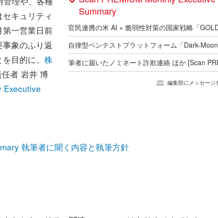
運用管理や、各種
Summary
はセキュリティ
月第一営業日前
要事象のふり返
とを目的に、
株
任者 岩井 博
編集部にメッセージ
 Executive
ve Summary 執筆者に聞く内容と執筆方針