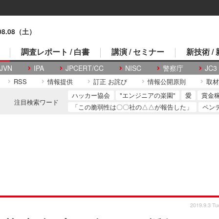
.08.08（土）
調査レポート / 白書
講演 / セミナー
新技術 /
JVN
IPA
JPCERT/CC
NISC
警察庁
JC3
RSS
情報提供
訂正 お詫び
情報公開原則
取材
ハッカー協会
"エンジニアの楽園"
愛
賞金
注目検索ワード
「この脆弱性は〇〇社の△△が報告した」
ペン
2019.9.3 Tu