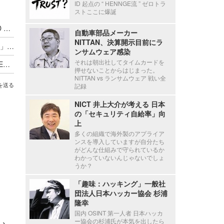
ID 起点の “ HENNGE流 ” ゼロトラ
ストここに爆誕
官民連携の米 AI × 脆弱性対策の国家戦略「GOLD EAGLE」ほか [Scan PREMIUM Monthly Executive Summary 2026年7月度]
自動車部品メーカー
NITTAN、決算開示目前にラ
自律型ペンテストプラットフォーム「Dark-Moon」ほか [Scan PREMIUM Monthly Executive Summary 2026年6月度]
ンサムウェア感染
それは朝出社してタイムカードを
筆者に届いたノミネート詐欺連絡 ほか [Scan PREMIUM Monthly Executive Summary 2026年5月度]
押せないことからはじまった。
NITTAN vs ランサムウェア 戦い全
を送る
記録
NICT 井上大介が考える 日本
の「セキュリティ自給率」向
上
多くの組織で海外製のアプライア
ンスを導入していますが自分たち
がどんな仕組みで守られているか
わかっていないんじゃないでしょ
うか？
「趣味：ハッキング」一般社
団法人日本ハッカー協会 杉浦
隆幸
国内 OSINT 第一人者 日本ハッカ
ー協会の杉浦氏が本気を出したら