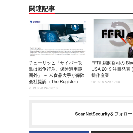
関連記事
チューリッヒ「サイバー攻
FFRI 鵜飼裕司の Blac
撃は戦争行為、保険適用範
USA 2019 注目発表 (
囲外」 ～ 米食品大手が保険
操作産業
会社提訴（The Register）
2019.8.5 Mon 12:00
2019.8.28 Wed 8:10
ScanNetSecurityをフォ