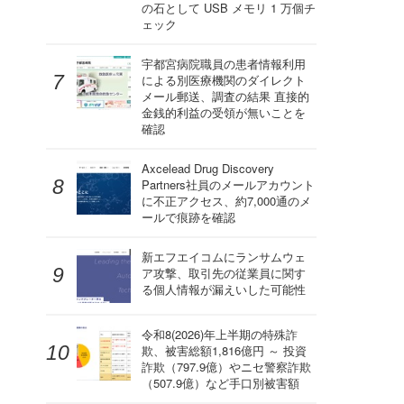
の石として USB メモリ 1 万個チ
ェック
宇都宮病院職員の患者情報利用
による別医療機関のダイレクト
メール郵送、調査の結果 直接的
金銭的利益の受領が無いことを
確認
Axcelead Drug Discovery
Partners社員のメールアカウント
に不正アクセス、約7,000通のメ
ールで痕跡を確認
新エフエイコムにランサムウェ
ア攻撃、取引先の従業員に関す
る個人情報が漏えいした可能性
令和8(2026)年上半期の特殊詐
欺、被害総額1,816億円 ～ 投資
詐欺（797.9億）やニセ警察詐欺
（507.9億）など手口別被害額