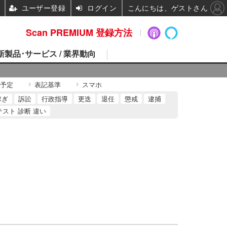
ユーザー登録
ログイン
こんにちは、ゲストさん
Scan PREMIUM 登録方法
 新製品･サービス / 業界動向
予定
表記基準
スマホ
稼ぎ
訴訟
行政指導
更迭
退任
懲戒
逮捕
テスト 診断 違い