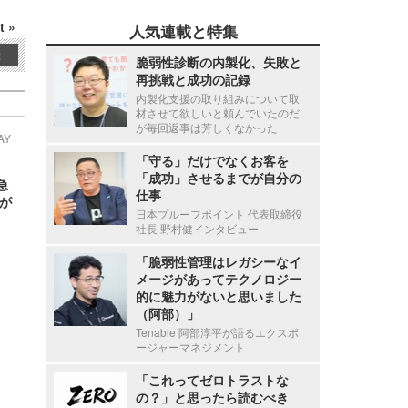
t »
人気連載と特集
2
脆弱性診断の内製化、失敗と
再挑戦と成功の記録
内製化支援の取り組みについて取
材させて欲しいと頼んでいたのだ
が毎回返事は芳しくなかった
AY
「守る」だけでなくお客を
「成功」させるまでが自分の
急
仕事
が
日本プルーフポイント 代表取締役
社長 野村健インタビュー
「脆弱性管理はレガシーなイ
メージがあってテクノロジー
的に魅力がないと思いました
（阿部）」
Tenable 阿部淳平が語るエクスポ
ージャーマネジメント
「これってゼロトラストな
の？」と思ったら読むべき