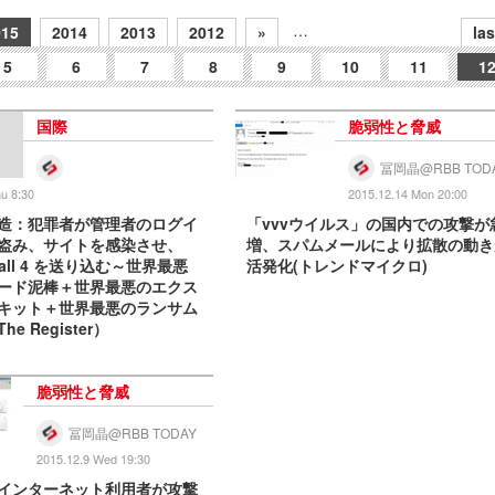
…
015
2014
2013
2012
»
las
5
6
7
8
9
10
11
1
国際
脆弱性と脅威
冨岡晶@RBB TOD
u 8:30
2015.12.14 Mon 20:00
造：犯罪者が管理者のログイ
「vvvウイルス」の国内での攻撃が
盗み、サイトを感染させ、
増、スパムメールにより拡散の動き
owall 4 を送り込む～世界最悪
活発化(トレンドマイクロ)
ード泥棒＋世界最悪のエクス
キット＋世界最悪のランサム
e Register）
脆弱性と脅威
冨岡晶@RBB TODAY
2015.12.9 Wed 19:30
インターネット利用者が攻撃