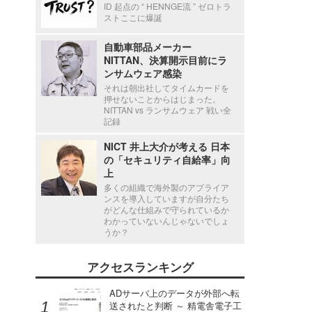
ID 起点の “ HENNGE流 ” ゼロトラ
ストここに爆誕
自動車部品メーカー
NITTAN、決算開示目前にラ
ンサムウェア感染
それは朝出社してタイムカードを
押せないことからはじまった。
NITTAN vs ランサムウェア 戦い全
記録
NICT 井上大介が考える 日本
の「セキュリティ自給率」向
上
多くの組織で海外製のアプライア
ンスを導入していますが自分たち
がどんな仕組みで守られているか
わかっていないんじゃないでしょ
うか？
アクセスランキング
ADサーバ上のデータが外部へ転
送されたと判断 ～ 精電舎電子工