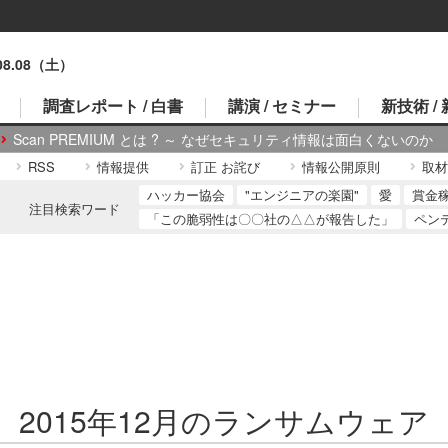
.08.08（土）
調査レポート / 白書
講演 / セミナー
新技術 /
Scan PREMIUM とは ? ～ なぜセキュリティ情報は面白くないのか
RSS
情報提供
訂正 お詫び
情報公開原則
取材
ハッカー協会
"エンジニアの楽園"
愛
賞金
注目検索ワード
「この脆弱性は〇〇社の△△が報告した」
ペン
2015年12月のランサムウェア