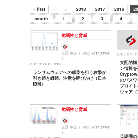
…
« first
«
2018
2017
2016
2
month
1
2
3
4
脆弱性と脅威
吉澤 亨史（ Kouji Yoshizawa
2015.12.17 Th
）
支配的構
2015.12.24 Thu 8:00
ン情報を
ランサムウェアへの感染を狙う攻撃が
Crypt
引き続き継続、注意を呼びかけ（日本
のパスワ
IBM）
プロイト
ウェア（Th
脆弱性と脅威
吉澤 亨史（ Kouji Yoshizawa
）
英語圏の
2015.12.10 Thu 8:00