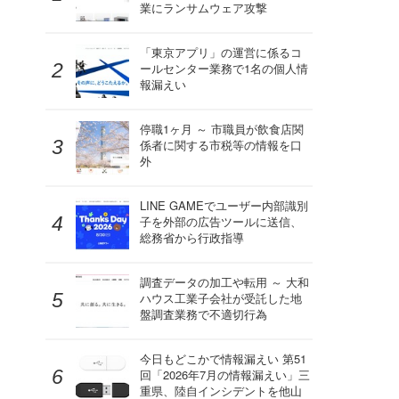
業にランサムウェア攻撃
「東京アプリ」の運営に係るコ
ールセンター業務で1名の個人情
報漏えい
停職1ヶ月 ～ 市職員が飲食店関
係者に関する市税等の情報を口
外
LINE GAMEでユーザー内部識別
子を外部の広告ツールに送信、
総務省から行政指導
調査データの加工や転用 ～ 大和
ハウス工業子会社が受託した地
盤調査業務で不適切行為
今日もどこかで情報漏えい 第51
回「2026年7月の情報漏えい」三
重県、陸自インシデントを他山