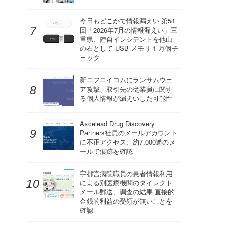
今日もどこかで情報漏えい 第51
回「2026年7月の情報漏えい」三
重県、陸自インシデントを他山
の石として USB メモリ 1 万個チ
ェック
新エフエイコムにランサムウェ
ア攻撃、取引先の従業員に関す
る個人情報が漏えいした可能性
Axcelead Drug Discovery
Partners社員のメールアカウント
に不正アクセス、約7,000通のメ
ールで痕跡を確認
宇都宮病院職員の患者情報利用
による別医療機関のダイレクト
メール郵送、調査の結果 直接的
金銭的利益の受領が無いことを
確認