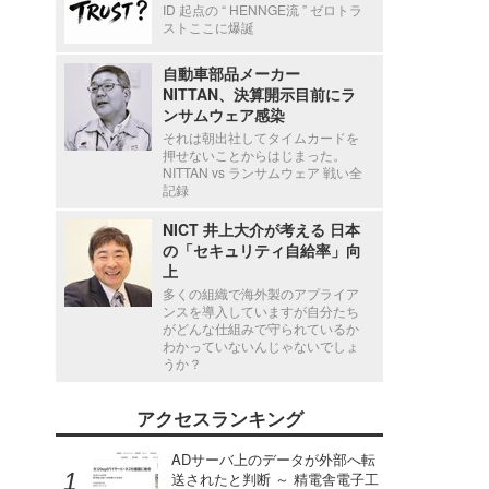
ID 起点の “ HENNGE流 ” ゼロトラ
ストここに爆誕
自動車部品メーカー
NITTAN、決算開示目前にラ
ンサムウェア感染
それは朝出社してタイムカードを
押せないことからはじまった。
NITTAN vs ランサムウェア 戦い全
記録
NICT 井上大介が考える 日本
の「セキュリティ自給率」向
上
多くの組織で海外製のアプライア
ンスを導入していますが自分たち
がどんな仕組みで守られているか
わかっていないんじゃないでしょ
うか？
アクセスランキング
ADサーバ上のデータが外部へ転
送されたと判断 ～ 精電舎電子工