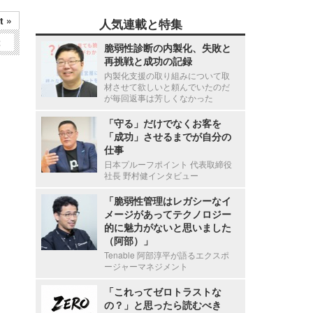
t »
人気連載と特集
2
脆弱性診断の内製化、失敗と
再挑戦と成功の記録
内製化支援の取り組みについて取
材させて欲しいと頼んでいたのだ
が毎回返事は芳しくなかった
「守る」だけでなくお客を
「成功」させるまでが自分の
仕事
日本プルーフポイント 代表取締役
社長 野村健インタビュー
「脆弱性管理はレガシーなイ
メージがあってテクノロジー
的に魅力がないと思いました
（阿部）」
Tenable 阿部淳平が語るエクスポ
ージャーマネジメント
「これってゼロトラストな
の？」と思ったら読むべき