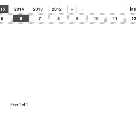
…
015
2014
2013
2012
»
las
5
6
7
8
9
10
11
1
Page 1 of 1