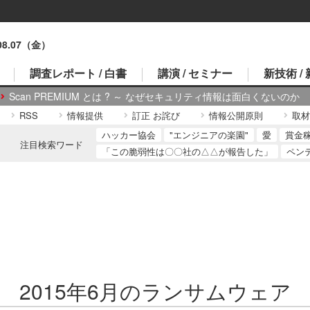
.08.07（金）
調査レポート / 白書
講演 / セミナー
新技術 /
Scan PREMIUM とは ? ～ なぜセキュリティ情報は面白くないのか
RSS
情報提供
訂正 お詫び
情報公開原則
取材
ハッカー協会
"エンジニアの楽園"
愛
賞金
注目検索ワード
「この脆弱性は〇〇社の△△が報告した」
ペン
2015年6月のランサムウェア