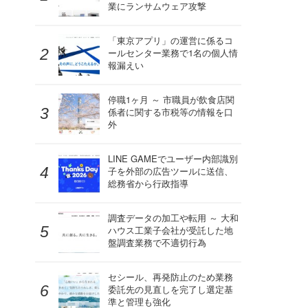
業にランサムウェア攻撃
「東京アプリ」の運営に係るコ
ールセンター業務で1名の個人情
報漏えい
停職1ヶ月 ～ 市職員が飲食店関
係者に関する市税等の情報を口
外
LINE GAMEでユーザー内部識別
子を外部の広告ツールに送信、
総務省から行政指導
調査データの加工や転用 ～ 大和
ハウス工業子会社が受託した地
盤調査業務で不適切行為
セシール、再発防止のため業務
委託先の見直しを完了し選定基
準と管理も強化