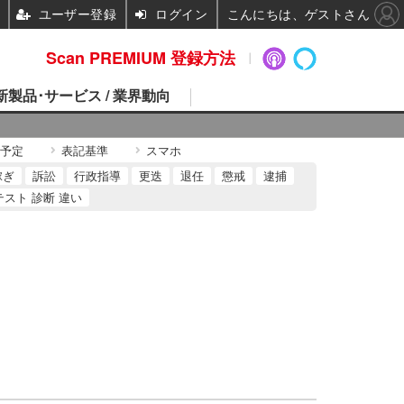
ユーザー登録
ログイン
こんにちは、ゲストさん
Scan PREMIUM 登録方法
 新製品･サービス / 業界動向
予定
表記基準
スマホ
稼ぎ
訴訟
行政指導
更迭
退任
懲戒
逮捕
テスト 診断 違い