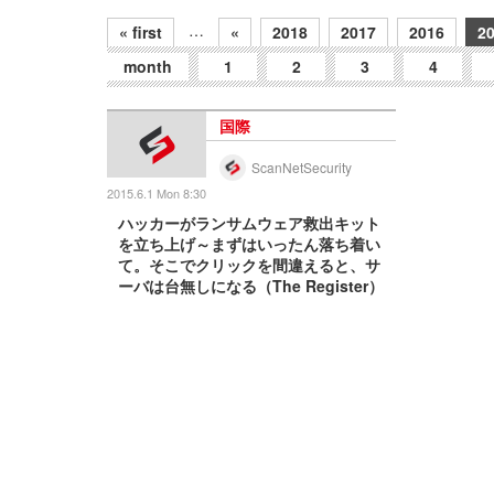
…
« first
«
2018
2017
2016
2
month
1
2
3
4
国際
ScanNetSecurity
2015.6.1 Mon 8:30
ハッカーがランサムウェア救出キット
を立ち上げ～まずはいったん落ち着い
て。そこでクリックを間違えると、サ
ーバは台無しになる（The Register）